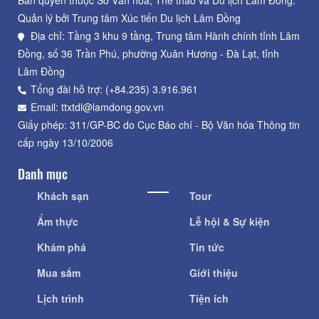
Bản quyền thuộc Sở Văn hoá, Thể thao và Du lịch Lâm Đồng.
Quản lý bởi Trung tâm Xúc tiến Du lịch Lâm Đồng
Địa chỉ: Tầng 3 khu 9 tầng, Trung tâm Hành chính tỉnh Lâm
Đồng, số 36 Trần Phú, phường Xuân Hương - Đà Lạt, tỉnh
Lâm Đồng
Tổng đài hỗ trợ: (+84.235) 3.916.961
Email: ttxtdl@lamdong.gov.vn
Giấy phép: 311/GP-BC do Cục Báo chí - Bộ Văn hóa Thông tin
cấp ngày 13/10/2006
Danh mục
Khách sạn
Tour
Ẩm thực
Lễ hội & Sự kiện
Khám phá
Tin tức
Mua sắm
Giới thiệu
Lịch trình
Tiện ích