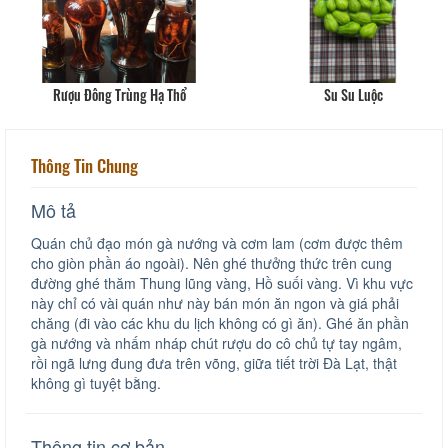
Rượu Đông Trùng Hạ Thổ
Su Su Luộc
Thông Tin Chung
Mô tả
Quán chủ đạo món gà nướng và cơm lam (cơm được thêm
cho giòn phần áo ngoài). Nên ghé thưởng thức trên cung
đường ghé thăm Thung lũng vàng, Hồ suối vàng. Vì khu vực
này chỉ có vài quán như này bán món ăn ngon và giá phải
chăng (đi vào các khu du lịch không có gì ăn). Ghé ăn phần
gà nướng và nhấm nháp chút rượu do cô chủ tự tay ngâm,
rồi ngã lưng đung đưa trên võng, giữa tiết trời Đà Lạt, thật
không gì tuyệt bằng.
Thông tin cơ bản