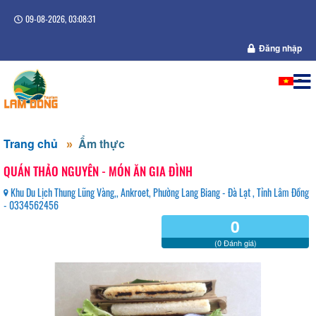
09-08-2026, 03:08:31
Đăng nhập
Trang chủ
Ẩm thực
QUÁN THẢO NGUYÊN - MÓN ĂN GIA ĐÌNH
Khu Du Lịch Thung Lũng Vàng,, Ankroet, Phường Lang Biang - Đà Lạt , Tỉnh Lâm Đồng
- 0334562456
0
(0 Đánh giá)