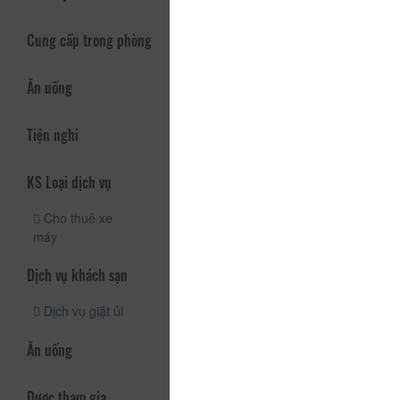
Cung cấp trong phòng
Ăn uống
Tiện nghi
KS Loại dịch vụ
Cho thuê xe
máy
Dịch vụ khách sạn
Dịch vụ giặt ủi
Ăn uống
Được tham gia