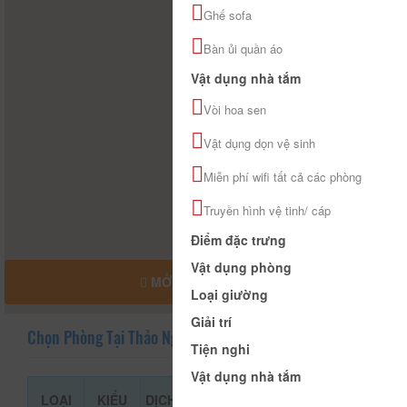
Ghế sofa
Bàn ủi quần áo
Vật dụng nhà tắm
Vòi hoa sen
Vật dụng dọn vệ sinh
Miễn phí wifi tất cả các phòng
Truyền hình vệ tinh/ cáp
Điểm đặc trưng
Vật dụng phòng
MỞ RỘNG BẢN ĐỒ
Loại giường
Giải trí
Chọn Phòng Tại Thảo Nguyên House
Tiện nghi
Vật dụng nhà tắm
LOẠI
KIỂU
DỊCH
GIÁ THAM