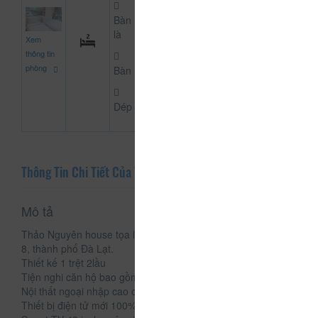
Bàn
500.000
là
Xem
CHƯA KHAI BÁO PH
đ
thông tin
phòng
Bàn
Dép
Thông Tin Chi Tiết Của Thảo Nguyên House
Mô tả
Thảo Nguyên house tọa lạc tại B19 Trần Anh Tông, phường
8, thành phố Đà Lạt.
Thiết kế 1 trệt 2lầu
Tiện nghi căn hộ bao gồm
Nội thất ngoại nhập cao cấp
Thiết bị điện tử mới 100%