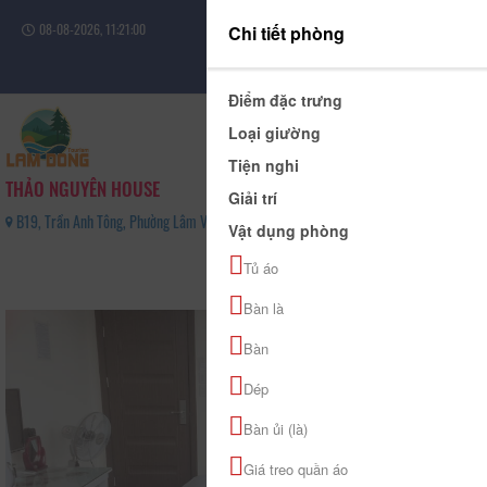
08-08-2026, 11:21:00
Chi tiết phòng
Đăng nhập
Điểm đặc trưng
Loại giường
Tiện nghi
THẢO NGUYÊN HOUSE
Giải trí
B19, Trần Anh Tông, Phường Lâm Viên - Đà Lạt, Tỉnh Lâm Đồng - 0903008735
Vật dụng phòng
0
Tủ áo
(0 Đánh giá)
Bàn là
Bàn
Dép
Bàn ủi (là)
Giá treo quần áo