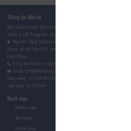
Thông tin liên hệ
Bản quyền thuộc Sở Văn hoá, Thể thao và Du lịch Lâm Đồng.
Quản lý bởi Trung tâm Xúc tiến Du lịch Lâm Đồng
Địa chỉ: Tầng 3 khu 9 tầng, Trung tâm Hành chính tỉnh Lâm
Đồng, số 36 Trần Phú, phường Xuân Hương - Đà Lạt, tỉnh
Lâm Đồng
Tổng đài hỗ trợ: (+84.235) 3.916.961
Email: ttxtdl@lamdong.gov.vn
Giấy phép: 311/GP-BC do Cục Báo chí - Bộ Văn hóa Thông tin
cấp ngày 13/10/2006
Danh mục
Khách sạn
Tour
Ẩm thực
Lễ hội & Sự kiện
Khám phá
Tin tức