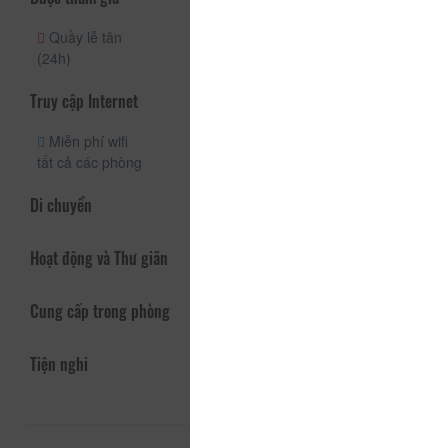
Quầy lễ tân
(24h)
Truy cập Internet
Miễn phí wifi
tất cả các phòng
Di chuyển
Hoạt động và Thư giãn
Cung cấp trong phòng
Tiện nghi