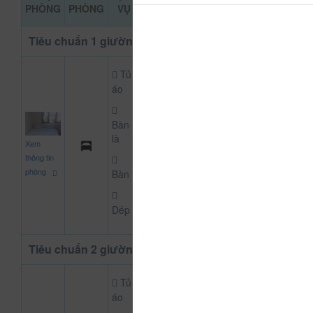
ĐẶT PHÒNG
PHÒNG
PHÒNG
VỤ
KHẢO
Tiêu chuẩn 1 giường
Tủ
áo
Bàn
300.000
là
Xem
CHƯA KHAI BÁO PH
đ
thông tin
phòng
Bàn
Dép
Tiêu chuẩn 2 giường
Tủ
áo