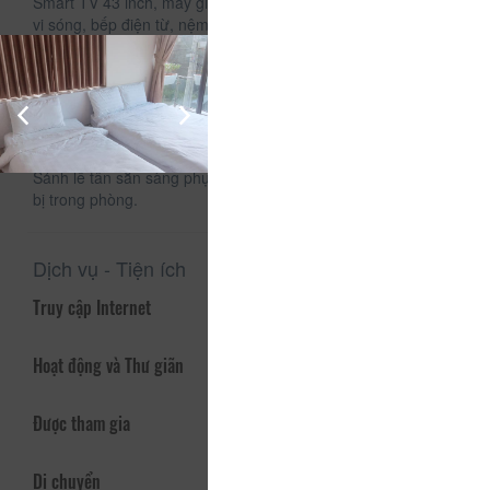
Smart TV 43 inch, máy giặt samsung, tủ lạnh Sanyo 1500l, lò
vi sóng, bếp điện từ, nệm Tony Bed 25cm cho giấc ngủ
ngon, điện thoại, các nội thất còn lại xem hình sẽ rõ
Mỗi căn hộ là 1 trệt 1 lầu .
Vị trí nằm ở khu biệt thự Hàn Quốc dân trí cao view trực tiếp
ra DaLat Hasfarm
An ninh tuyệt đối camera giám sát bảo vệ trực 24/24 có thẻ
mới dc vào, có chỗ đậu xe oto.
Sảnh lễ tân sẵn sàng phục vụ bằng điện thoại đã được trang
bị trong phòng.
Dịch vụ - Tiện ích
Truy cập Internet
Hoạt động và Thư giãn
Được tham gia
Di chuyển