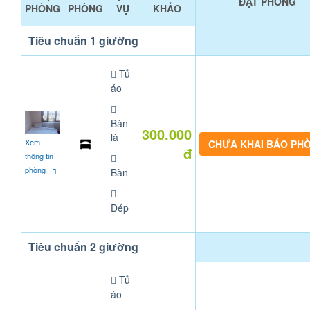
ĐẶT PHÒNG
PHÒNG
PHÒNG
VỤ
KHẢO
Tiêu chuẩn 1 giường
Tủ
áo
Bàn
300.000
là
Xem
CHƯA KHAI BÁO PH
đ
thông tin
phòng
Bàn
Dép
Tiêu chuẩn 2 giường
Tủ
áo