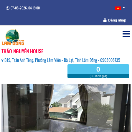
07-08-2026, 04:19:00
Đăng nhập
THẢO NGUYÊN HOUSE
B19, Trần Anh Tông, Phường Lâm Viên - Đà Lạt, Tỉnh Lâm Đồng - 0903008735
0
(0 Đánh giá)