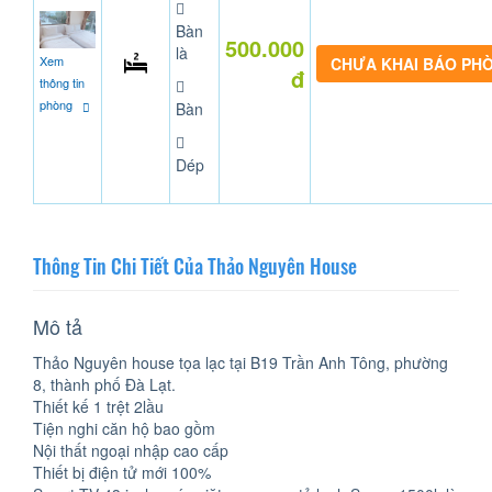
Bàn
500.000
là
Xem
CHƯA KHAI BÁO PH
đ
thông tin
phòng
Bàn
Dép
Thông Tin Chi Tiết Của Thảo Nguyên House
Mô tả
Thảo Nguyên house tọa lạc tại B19 Trần Anh Tông, phường
8, thành phố Đà Lạt.
Thiết kế 1 trệt 2lầu
Tiện nghi căn hộ bao gồm
Nội thất ngoại nhập cao cấp
Thiết bị điện tử mới 100%