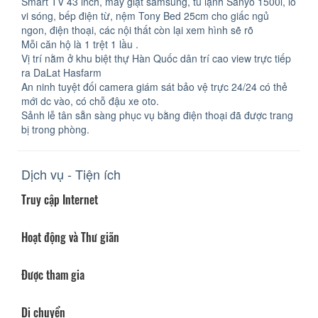
Smart TV 43 inch, máy giặt samsung, tủ lạnh Sanyo 1500l, lò
vi sóng, bếp điện từ, nệm Tony Bed 25cm cho giấc ngủ
ngon, điện thoại, các nội thất còn lại xem hình sẽ rõ
Mỗi căn hộ là 1 trệt 1 lầu .
Vị trí nằm ở khu biệt thự Hàn Quốc dân trí cao view trực tiếp
ra DaLat Hasfarm
An ninh tuyệt đối camera giám sát bảo vệ trực 24/24 có thẻ
mới dc vào, có chỗ đậu xe oto.
Sảnh lễ tân sẵn sàng phục vụ bằng điện thoại đã được trang
bị trong phòng.
Dịch vụ - Tiện ích
Truy cập Internet
Hoạt động và Thư giãn
Được tham gia
Di chuyển