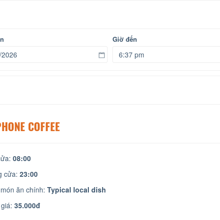
ến
Giờ đến
PHONE COFFEE
ửa:
08:00
 cửa:
23:00
 món ăn chính:
Typical local dish
giá:
35.000đ