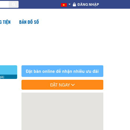
ĐĂNG NHẬP
 TIỆN
BẢN ĐỒ SỐ
Đặt bàn online để nhận nhiều ưu đãi
iá)
ĐẶT NGAY