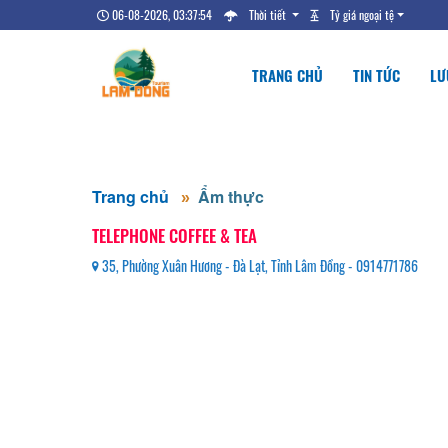
06-08-2026, 03:37:55
Thời tiết
Tỷ giá ngoại tệ
TRANG CHỦ
TIN TỨC
LƯ
Trang chủ
Ẩm thực
TELEPHONE COFFEE & TEA
35, Phường Xuân Hương - Đà Lạt, Tỉnh Lâm Đồng - 0914771786