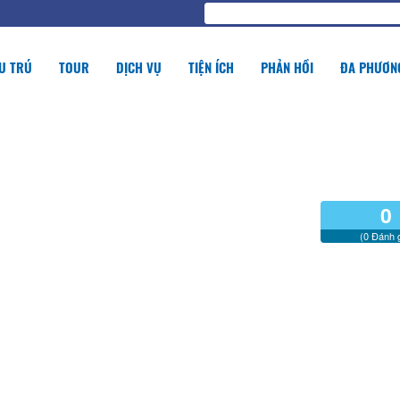
U TRÚ
TOUR
DỊCH VỤ
TIỆN ÍCH
PHẢN HỒI
ĐA PHƯƠNG
0
(0 Đánh g