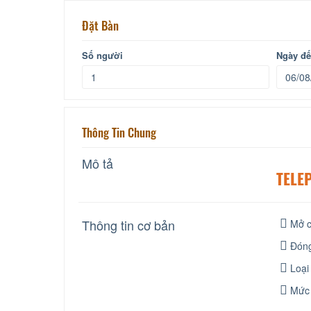
Đặt Bàn
Số người
Ngày đ
Thông Tin Chung
Mô tả
TELE
Thông tin cơ bản
Mở c
Đóng
Loại
Mức 