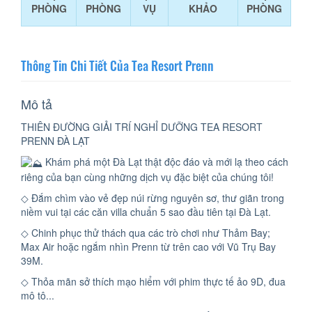
PHÒNG
PHÒNG
VỤ
KHẢO
PHÒNG
Thông Tin Chi Tiết Của Tea Resort Prenn
Mô tả
THIÊN ĐƯỜNG GIẢI TRÍ NGHỈ DƯỠNG TEA RESORT
PRENN ĐÀ LẠT
Khám phá một Đà Lạt thật độc đáo và mới lạ theo cách
riêng của bạn cùng những dịch vụ đặc biệt của chúng tôi!
◇ Đắm chìm vào vẻ đẹp núi rừng nguyên sơ, thư giãn trong
niềm vui tại các căn villa chuẩn 5 sao đầu tiên tại Đà Lạt.
◇ Chinh phục thử thách qua các trò chơi như Thảm Bay;
Max Air hoặc ngắm nhìn Prenn từ trên cao với Vũ Trụ Bay
39M.
◇ Thỏa mãn sở thích mạo hiểm với phim thực tế ảo 9D, đua
mô tô...