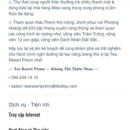
◇ Thư thái cùng người thân thưởng trà chiều thanh mát &
dùng bữa tại nhà hàng Atiso sang trọng cùng phong vị ẩm
thực đa dạng.
◇ Tham quan thác Prenn thơ mộng, chinh phục núi Phượng
Hoàng với 633 bậc thang xuyên rừng thông và tham quan
các công trình ấn tượng như: công viên Trăm Trứng, công
viên 12 con giáp, công viên Danh Nhân Đất Việt...
Hãy lưu lại và lên kế hoạch để cùng khám phá và trải nghiệm
cho hành trình nghỉ dưỡng tái tạo năng lượng thú vị tại Tea
Resort Prenn nhé!
— 𝐓𝐞𝐚 𝐑𝐞𝐬𝐨𝐫𝐭 𝐏𝐫𝐞𝐧𝐧 — 𝐊𝐡𝐨̂𝐧𝐠 𝐓𝐡𝐞̂̉ 𝐓𝐡𝐢𝐞̂́𝐮 𝐍𝐡𝐚𝐮 —
• 094 439 16 16
• sales1.tearesortprenn@doidep.com
Dịch vụ - Tiện ích
Truy cập Internet