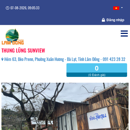
07-08-2026, 09:05:33
Đăng nhập
THUNG LŨNG SUNVIEW
Hẻm 63, Đèo Prenn, Phường Xuân Hương - Đà Lạt, Tỉnh Lâm Đồng - 091 423 28 32
0
(0 Đánh giá)