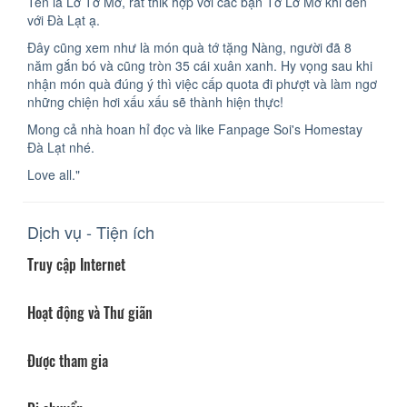
Tên là Lơ Tơ Mơ, rất thik hợp với các bạn Tơ Lơ Mơ khi đến
với Đà Lạt ạ.
Đây cũng xem như là món quà tớ tặng Nàng, người đã 8
năm gắn bó và cũng tròn 35 cái xuân xanh. Hy vọng sau khi
nhận món quà đúng ý thì việc cấp quota đi phượt và làm ngơ
những chiện hơi xấu xấu sẽ thành hiện thực!
Mong cả nhà hoan hỉ đọc và like Fanpage Soi's Homestay
Đà Lạt nhé.
Love all."
Dịch vụ - Tiện ích
Truy cập Internet
Hoạt động và Thư giãn
Được tham gia