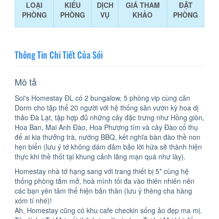
LOẠI
KIỂU
DỊCH
GIÁ THAM
ĐẶT
PHÒNG
PHÒNG
VỤ
KHẢO
PHÒNG
Thông Tin Chi Tiết Của Sói
Mô tả
Soi's Homestay ĐL có 2 bungalow, 5 phòng vip cùng căn
Dorm cho tập thể 20 người với hệ thống sân vườn kỳ hoa dị
thảo Đà Lạt, tập hợp đủ những cây đặc trưng như Hồng giòn,
Hoa Ban, Mai Anh Đào, Hoa Phượng tím và cây Đào cổ thụ
để ai kia thưởng trà, nướng BBQ, kết nghĩa bàn đào thề non
hẹn biển (lưu ý tớ không dám đảm bảo lời hứa sẽ thành hiện
thực khi thề thốt tại khung cảnh lãng mạn quá như lày).
Homestay nhà tớ hạng sang với trang thiết bị 5* cùng hệ
thống phòng tắm mở, hoà mình tối đa vào thiên nhiên nên
các bạn yên tâm thể hiện bản thân (lưu ý thèng cha hàng
xóm tí nhé)!
Ah, Homestay cũng có khu cafe checkin sống ảo đẹp ma mị.