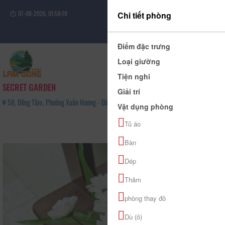
07-08-2026, 01:58:18
Chi tiết phòng
Đăng nhập
Điểm đặc trưng
Loại giường
Tiện nghi
SECRET GARDEN
Giải trí
58, Đồng Tâm, Phường Xuân Hương - Đà Lạt, Tỉnh Lâm Đồng - 0975714347
Vật dụng phòng
0
Tủ áo
(0 Đánh giá)
Bàn
Dép
Thảm
phòng thay đồ
Dù (ô)