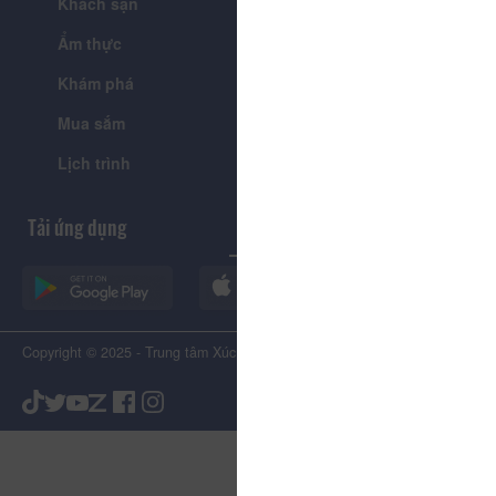
Khách sạn
Tour
Ẩm thực
Lễ hội & Sự kiện
Khám phá
Tin tức
Mua sắm
Giới thiệu
Lịch trình
Tiện ích
Tải ứng dụng
Copyright © 2025 - Trung tâm Xúc tiến Du lịch Tỉnh Lâm Đồng