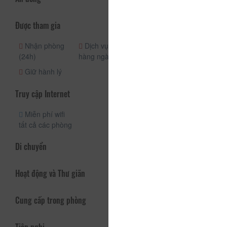
Được tham gia
Nhận phòng
Dịch vụ phòng
Quầy lễ tân
(24h)
hàng ngày
(24h)
Giữ hành lý
Truy cập Internet
Miễn phí wifi
tất cả các phòng
Di chuyển
Hoạt động và Thư giãn
Cung cấp trong phòng