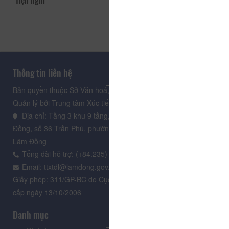
Tiện nghi
Thông tin liên hệ
Bản quyền thuộc Sở Văn hoá, Thể thao và Du lịch Lâm Đồng.
Quản lý bởi Trung tâm Xúc tiến Du lịch Lâm Đồng
Địa chỉ: Tầng 3 khu 9 tầng, Trung tâm Hành chính tỉnh Lâm
Đồng, số 36 Trần Phú, phường Xuân Hương - Đà Lạt, tỉnh
Lâm Đồng
Tổng đài hỗ trợ: (+84.235) 3.916.961
Email: ttxtdl@lamdong.gov.vn
Giấy phép: 311/GP-BC do Cục Báo chí - Bộ Văn hóa Thông tin
cấp ngày 13/10/2006
Danh mục