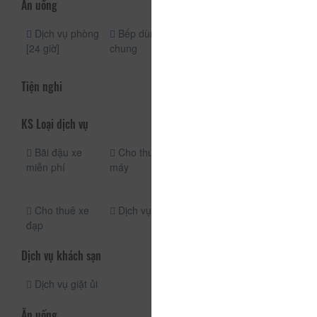
Ăn uống
Dịch vụ phòng
Bếp dùng
Bếp
[24 giờ]
chung
Tủ lạnh
Tiện nghi
KS Loại dịch vụ
Bãi đậu xe
Cho thuê xe
Xe đưa đón
miễn phí
máy
Đưa đón sân
bay
Cho thuê xe
Dịch vụ taxi
đạp
Dịch vụ khách sạn
Dịch vụ giặt ủi
Ăn uống