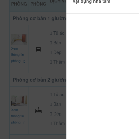
DỊCH VỤ
ĐẶT PHÒN
Vật dụng nhà tắm
PHÒNG
PHÒNG
KHẢO
Phòng cơ bản 1 giường
Tủ áo
Bàn
300.000
Xem
CHƯA KHAI BÁO
đ
Dép
thông tin
phòng
Thảm
Phòng cơ bản 2 giường
Tủ áo
Bàn
500.000
Xem
CHƯA KHAI BÁO
đ
Dép
thông tin
phòng
Thảm