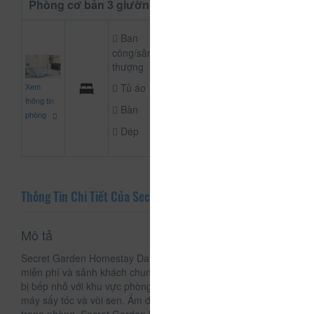
Phòng cơ bản 3 giường đôi
Ban
công/sân
thượng
700.000
Xem
Tủ áo
CHƯA KHAI BÁO
đ
thông tin
Bàn
phòng
Dép
Thông Tin Chi Tiết Của Secret Garden
Mô tả
Secret Garden Homestay Dalat cung cấp chỗ nghỉ với WiFi
miễn phí và sảnh khách chung. Các phòng nghỉ được trang
bị bếp nhỏ với khu vực phòng ăn và phòng tắm chung với
máy sấy tóc và vòi sen. Ấm đun nước cũng được trang bị