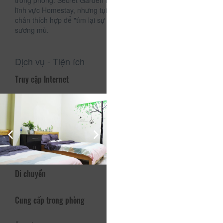
trong phòng. Secret Garden không là nơi xuất sắc nhất trong
lĩnh vực Homestay, nhưng tụi mình hi vọng sẽ là nơi dừng
chân thích hợp để "tìm lại sự bình yên" giữa thành phố
sương mù.
Dịch vụ - Tiện ích
Truy cập Internet
Hoạt động và Thư giãn
Được tham gia
Vòi hoa sen
Di chuyển
Cung cấp trong phòng