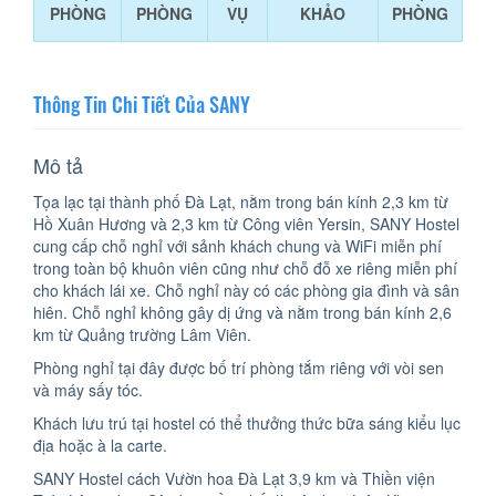
PHÒNG
PHÒNG
VỤ
KHẢO
PHÒNG
Thông Tin Chi Tiết Của SANY
Mô tả
Tọa lạc tại thành phố Đà Lạt, nằm trong bán kính 2,3 km từ
Hồ Xuân Hương và 2,3 km từ Công viên Yersin, SANY Hostel
cung cấp chỗ nghỉ với sảnh khách chung và WiFi miễn phí
trong toàn bộ khuôn viên cũng như chỗ đỗ xe riêng miễn phí
cho khách lái xe. Chỗ nghỉ này có các phòng gia đình và sân
hiên. Chỗ nghỉ không gây dị ứng và nằm trong bán kính 2,6
km từ Quảng trường Lâm Viên.
Phòng nghỉ tại đây được bố trí phòng tắm riêng với vòi sen
và máy sấy tóc.
Khách lưu trú tại hostel có thể thưởng thức bữa sáng kiểu lục
địa hoặc à la carte.
SANY Hostel cách Vườn hoa Đà Lạt 3,9 km và Thiền viện