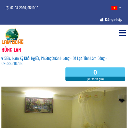
07-08-2026, 05:10:19
Đăng nhập
RỪNG LAN
5Bis, Nam Kỳ Khởi Nghĩa, Phường Xuân Hương - Đà Lạt, Tỉnh Lâm Đồng -
02633510768
0
(0 Đánh giá)