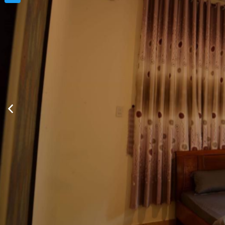
Twitter
Xem thông tin phòng
Thông Tin Chi Tiết Của Rùa
Mô tả
Một ngô
minh v
Dịch vụ - Tiện ích
Truy cập
Hoạt độ
Được th