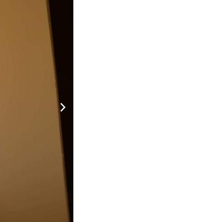
a dãy đồi thông bạt ngàn màu xanh. Sáng đón bình