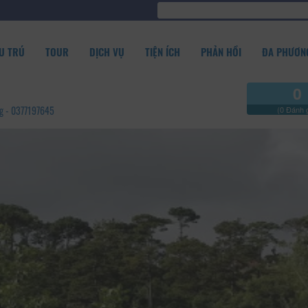
U TRÚ
TOUR
DỊCH VỤ
TIỆN ÍCH
PHẢN HỒI
ĐA PHƯƠNG
0
ng - 0377197645
(0 Đánh g