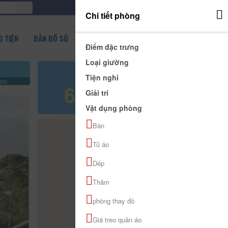
ĐĂNG NHẬP
Chi tiết phòng
 TIỆN
BẢN ĐỒ SỐ
Điểm đặc trưng
Loại giường
Giá tham khảo
Tiện nghi
iá)
600.000 đ
Giải trí
Vật dụng phòng
Bàn
Tủ áo
Dép
Thảm
phòng thay đồ
Giá treo quần áo