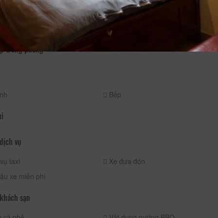
oa sen
ển
p trong phòng
ạnh
Bếp
hi
dịch vụ
vụ taxi
Xe đưa đón
ậu xe miễn phí
 khách sạn
 cà phê
Vật dụng nướng BBQ