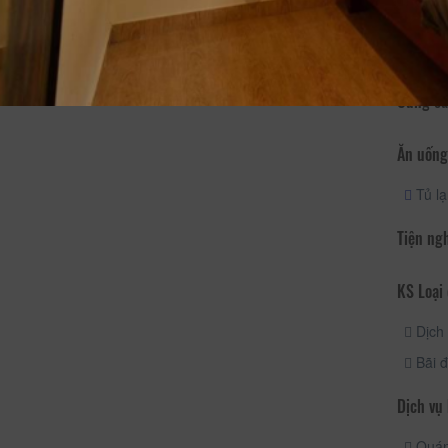
Vòi h
Di chuy
Cung cấ
Ăn uống
Tủ l
Tiện ng
KS Loại 
Dịch 
Bãi đ
Dịch vụ
Quán