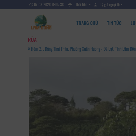
07-08-2026, 04:17:39
Thời tiết
Tỷ giá ngoại tệ
TRANG CHỦ
TIN TỨC
LƯ
RÙA
Hẻm 2, , Đặng Thái Thân, Phường Xuân Hương - Đà Lạt, Tỉnh Lâm Đồ