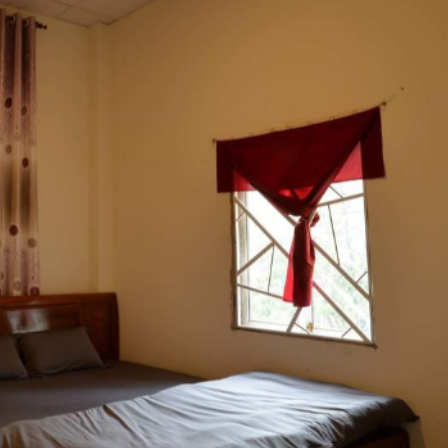
i nhà nhỏ màu xanh nằm giữa đồi coffee và vườn hồng ngắm thẳng qu
à đêm đêm săn mây sương.
 Internet
ng và Thư giãn
am gia