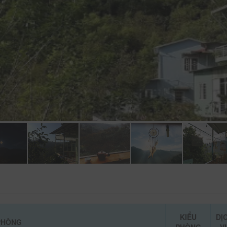
KIỂU
DỊ
PHÒNG