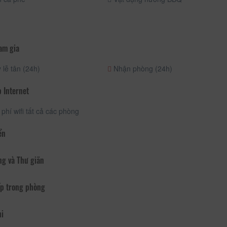
am gia
lễ tân (24h)
Nhận phòng (24h)
 Internet
phí wifi tất cả các phòng
ển
ng và Thư giãn
p trong phòng
hi