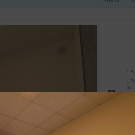
PHÒNG
V
B
T
áo
D
Th