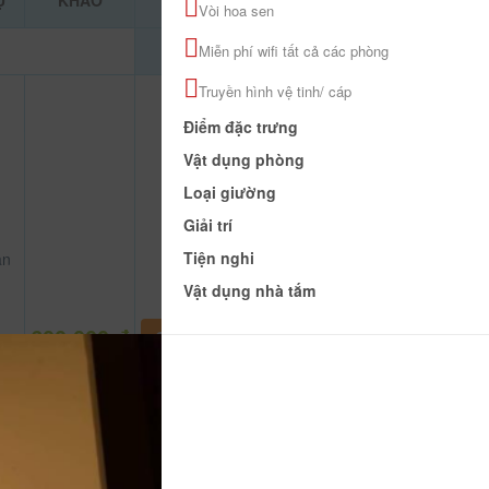
Ụ
KHẢO
Vòi hoa sen
Miễn phí wifi tất cả các phòng
Truyền hình vệ tinh/ cáp
Điểm đặc trưng
Vật dụng phòng
Loại giường
Giải trí
Tiện nghi
àn
Vật dụng nhà tắm
ủ
600.000 đ
CHƯA KHAI BÁO PHÒNG
ép
ảm