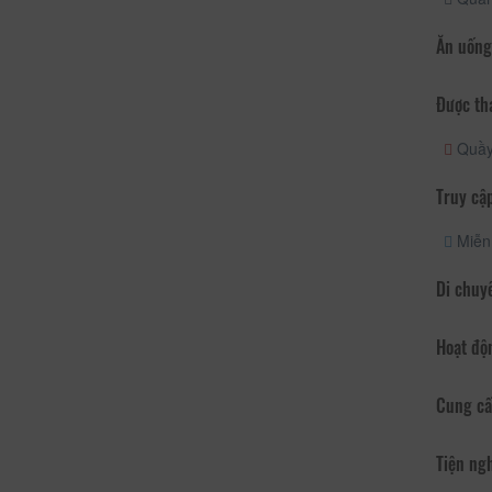
Ăn uống
Được th
Quầy 
Truy cập
Miễn 
Di chuy
Hoạt độ
Cung cấ
Tiện ng