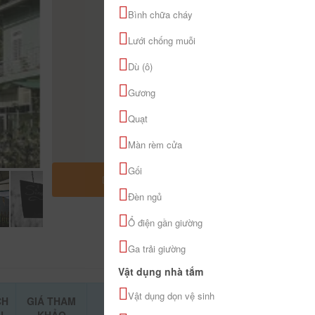
Bình chữa cháy
Lưới chống muỗi
Dù (ô)
Gương
Quạt
Màn rèm cửa
Gối
MỞ RỘNG BẢN ĐỒ
Đèn ngủ
Ổ điện gần giường
Ga trải giường
Vật dụng nhà tắm
Vật dụng dọn vệ sinh
CH
GIÁ THAM
ĐẶT PHÒNG