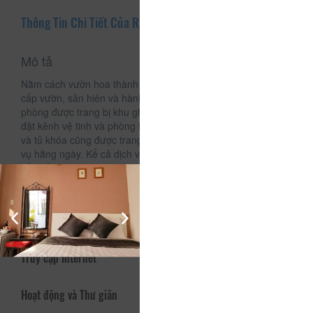
Thông Tin Chi Tiết Của RiBe's House
Mô tả
Nằm cách vườn hoa thành phố 3.1km, Ribe's House cung
cấp vườn, sân hiên và hành lang với WiFi miễn phí. Mọi
phòng được trang bị khu ghế ngồi, TV màn hình phẳng cài
đặt kênh vệ tinh và phòng tắm riêng với mấy sấy tóc. Tủ lạnh
và tủ khóa cũng được trang bị. Bữa sáng kiểu Á được phục
vụ hằng ngày. Kể cả dịch vụ thuê xe đạp và ôt được cung
cấp bởi Ribe's House.
Dịch vụ - Tiện ích
Truy cập Internet
Hoạt động và Thư giãn