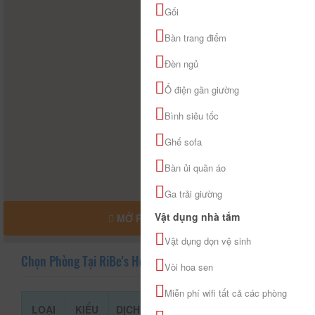
Gối
Bàn trang điểm
Đèn ngủ
Ổ điện gần giường
Bình siêu tốc
Ghế sofa
Bàn ủi quần áo
Ga trải giường
Vật dụng nhà tắm
MỞ RỘNG BẢN ĐỒ
Vật dụng dọn vệ sinh
Chọn Phòng Tại RiBe's House
Vòi hoa sen
Miễn phí wifi tất cả các phòng
LOẠI
KIỂU
DỊCH
GIÁ THAM