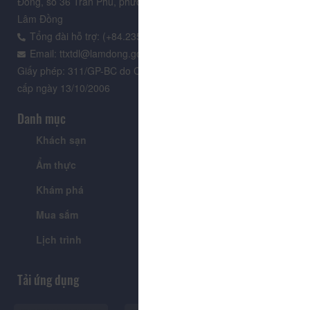
Đồng, số 36 Trần Phú, phường Xuân Hương - Đà Lạt, tỉnh
Lâm Đồng
Tổng đài hỗ trợ: (+84.235) 3.916.961
Email: ttxtdl@lamdong.gov.vn
Giấy phép: 311/GP-BC do Cục Báo chí - Bộ Văn hóa Thông tin
cấp ngày 13/10/2006
Danh mục
Khách sạn
Tour
Ẩm thực
Lễ hội & Sự kiện
Khám phá
Tin tức
Mua sắm
Giới thiệu
Lịch trình
Tiện ích
Tải ứng dụng