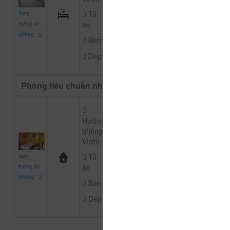
650.000
Xem
Tủ
CHƯA KHAI BÁO P
đ
thông tin
áo
phòng
Bàn
Dép
Phòng tiêu chuẩn nhà gỗ
Hướng
phòng:
Vườn
500.000
Xem
Tủ
CHƯA KHAI BÁO P
đ
thông tin
áo
phòng
Bàn
Dép