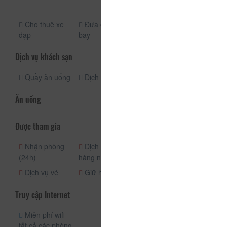
miễn phí
Cho thuê xe
Đưa đón sân
đạp
bay
Dịch vụ khách sạn
Quầy ăn uống
Dịch vụ giặt ủi
Ăn uống
Được tham gia
Nhận phòng
Dịch vụ phòng
Quầy lễ tân
(24h)
hàng ngày
(24h)
Dịch vụ vé
Giữ hành lý
Truy cập Internet
Miễn phí wifi
tất cả các phòng