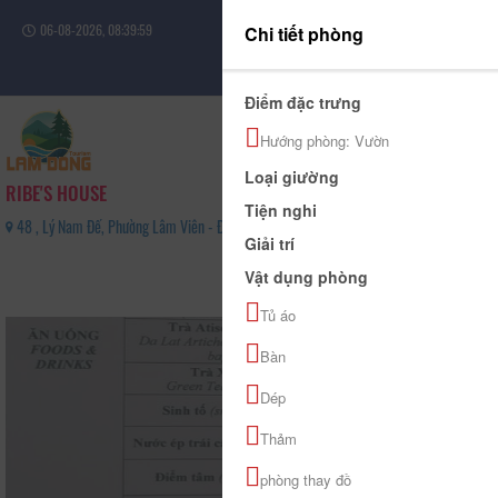
06-08-2026, 08:39:59
Chi tiết phòng
Đăng nhập
Điểm đặc trưng
Hướng phòng: Vườn
Loại giường
RIBE'S HOUSE
Tiện nghi
48 , Lý Nam Đế, Phường Lâm Viên - Đà Lạt, Tỉnh Lâm Đồng - 0946495187
Giải trí
0
Vật dụng phòng
(0 Đánh giá)
Tủ áo
Bàn
Dép
Thảm
phòng thay đồ