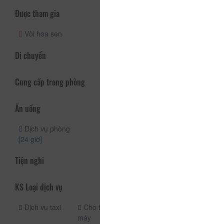
Được tham gia
Vòi hoa sen
Di chuyển
Cung cấp trong phòng
Ăn uống
Dịch vụ phòng
[24 giờ]
Tiện nghi
KS Loại dịch vụ
Dịch vụ taxi
Cho thuê xe
Xe đưa đón
máy
Bãi đậu xe