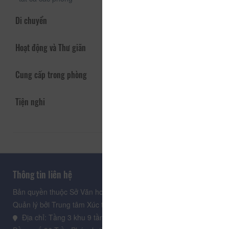
Di chuyển
Hoạt động và Thư giãn
Cung cấp trong phòng
Tiện nghi
Thông tin liên hệ
Bản quyền thuộc Sở Văn hoá, Thể thao và Du lịch Lâm Đồng.
Quản lý bởi Trung tâm Xúc tiến Du lịch Lâm Đồng
Địa chỉ: Tầng 3 khu 9 tầng, Trung tâm Hành chính tỉnh Lâm