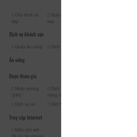
miễn phí
Cho thuê xe
Đưa đón sân
đạp
bay
Dịch vụ khách sạn
Quầy ăn uống
Dịch vụ giặt ủi
Ăn uống
Được tham gia
Nhận phòng
Dịch vụ phòng
Quầy lễ tân
(24h)
hàng ngày
(24h)
Dịch vụ vé
Giữ hành lý
Truy cập Internet
Miễn phí wifi
tất cả các phòng