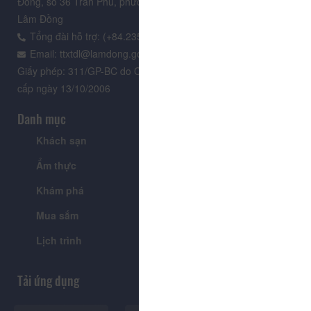
Đồng, số 36 Trần Phú, phường Xuân Hương - Đà Lạt, tỉnh
Lâm Đồng
Tổng đài hỗ trợ: (+84.235) 3.916.961
Email: ttxtdl@lamdong.gov.vn
Giấy phép: 311/GP-BC do Cục Báo chí - Bộ Văn hóa Thông tin
cấp ngày 13/10/2006
Danh mục
Khách sạn
Tour
Ẩm thực
Lễ hội & Sự kiện
Khám phá
Tin tức
Mua sắm
Giới thiệu
Lịch trình
Tiện ích
Tải ứng dụng