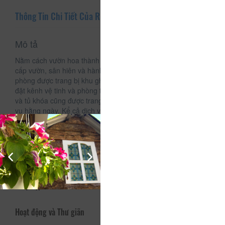
Thông Tin Chi Tiết Của RiBe's House
Mô tả
Nằm cách vườn hoa thành phố 3.1km, Ribe's House cung
cấp vườn, sân hiên và hành lang với WiFi miễn phí. Mọi
phòng được trang bị khu ghế ngồi, TV màn hình phẳng cài
đặt kênh vệ tinh và phòng tắm riêng với mấy sấy tóc. Tủ lạnh
và tủ khóa cũng được trang bị. Bữa sáng kiểu Á được phục
vụ hằng ngày. Kể cả dịch vụ thuê xe đạp và ôt được cung
cấp bởi Ribe's House.
Dịch vụ - Tiện ích
Truy cập Internet
Hoạt động và Thư giãn