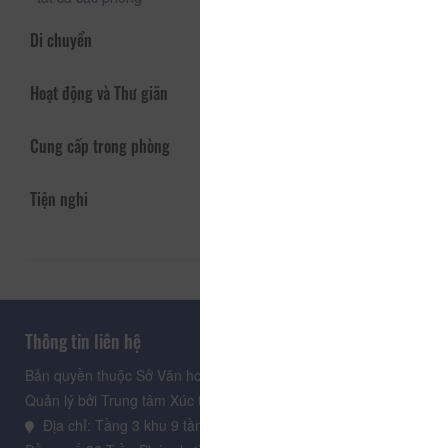
Di chuyển
Hoạt động và Thư giãn
Cung cấp trong phòng
Tiện nghi
Thông tin liên hệ
Bản quyền thuộc Sở Văn hoá, Thể thao và Du lịch Lâm Đồng.
Quản lý bởi Trung tâm Xúc tiến Du lịch Lâm Đồng
Địa chỉ: Tầng 3 khu 9 tầng, Trung tâm Hành chính tỉnh Lâm