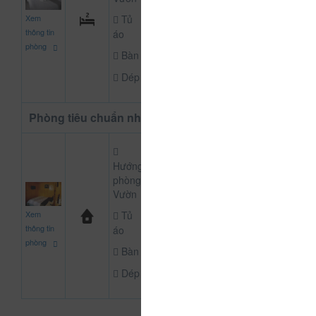
650.000
Xem
Tủ
CHƯA KHAI BÁO P
đ
thông tin
áo
phòng
Bàn
Dép
Phòng tiêu chuẩn nhà gỗ
Hướng
phòng:
Vườn
500.000
Xem
Tủ
CHƯA KHAI BÁO P
đ
thông tin
áo
phòng
Bàn
Dép