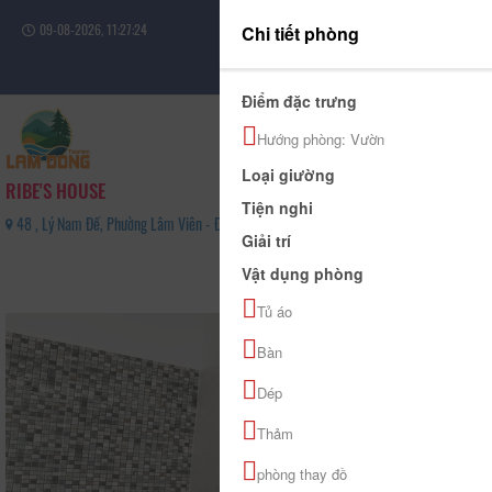
09-08-2026, 11:27:24
Chi tiết phòng
Đăng nhập
Điểm đặc trưng
Hướng phòng: Vườn
Loại giường
RIBE'S HOUSE
Tiện nghi
48 , Lý Nam Đế, Phường Lâm Viên - Đà Lạt, Tỉnh Lâm Đồng - 0946495187
Giải trí
0
Vật dụng phòng
(0 Đánh giá)
Tủ áo
Bàn
Dép
Thảm
phòng thay đồ