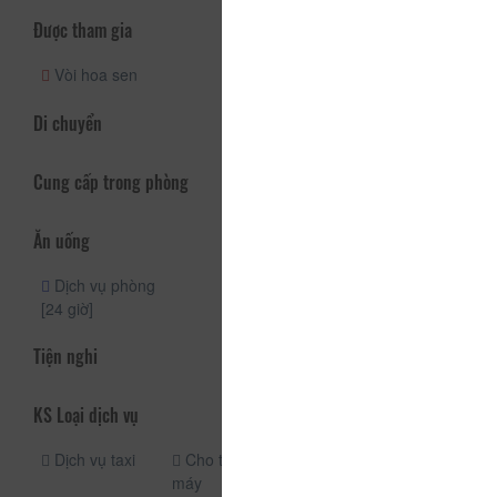
Được tham gia
Vòi hoa sen
Di chuyển
Cung cấp trong phòng
Ăn uống
Dịch vụ phòng
[24 giờ]
Tiện nghi
KS Loại dịch vụ
Dịch vụ taxi
Cho thuê xe
Xe đưa đón
máy
Bãi đậu xe