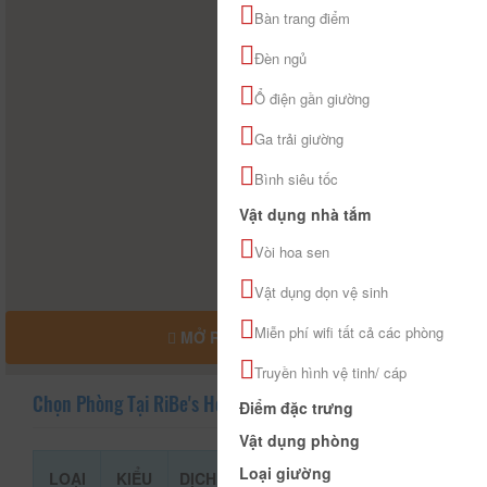
Bàn trang điểm
Đèn ngủ
Ổ điện gần giường
Ga trải giường
Bình siêu tốc
Vật dụng nhà tắm
Vòi hoa sen
Vật dụng dọn vệ sinh
Miễn phí wifi tất cả các phòng
MỞ RỘNG BẢN ĐỒ
Truyền hình vệ tinh/ cáp
Chọn Phòng Tại RiBe's House
Điểm đặc trưng
Vật dụng phòng
Loại giường
LOẠI
KIỂU
DỊCH
GIÁ THAM