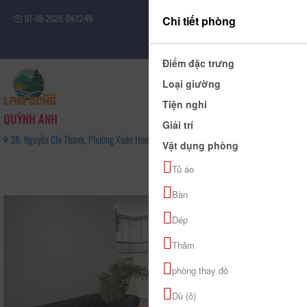
07-08-2026, 04:12:50
Chi tiết phòng
Đăng nhập
Điểm đặc trưng
Loại giường
Tiện nghi
QUỲNH ANH
Giải trí
38, Nguyễn Chí Thanh, Phường Xuân Hương - Đà Lạt, Tỉnh Lâm Đồng - 02633823944
Vật dụng phòng
10
Tủ áo
(1 Đánh giá)
Bàn
Dép
Thảm
phòng thay đồ
Dù (ô)