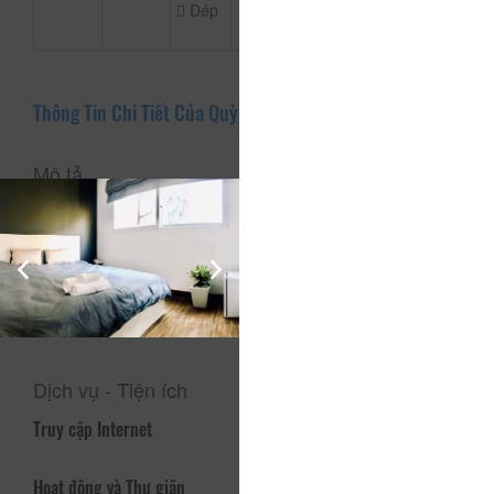
Dép
Thông Tin Chi Tiết Của Quỳnh Anh
Mô tả
Quỳnh Anh nằm ở vị trí ngay trung tâm thành phố, với góc
nhìn toàn cảnh chợ Đà Lạt, hồ Xuân Hương đến quảng
trường Lâm Viên. Với cơ sở hạ tầng được nâng cấp đầy đủ
tiện nghi, các dịch vụ chăm sóc khách hàng luôn được đặt
lên hàng đầu và đội ngũ nhân viên tận tình được đào tạo
nghiệp vụ tốt luôn sẵn sàng chào đón các ban.
Dịch vụ - Tiện ích
Truy cập Internet
Hoạt động và Thư giãn