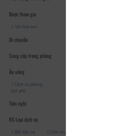
Được tham gia
Vòi hoa sen
Di chuyển
Cung cấp trong phòng
Ăn uống
Dịch vụ phòng
[24 giờ]
Tiện nghi
KS Loại dịch vụ
Bãi đậu xe
Cho thuê xe
Cho thuê xe