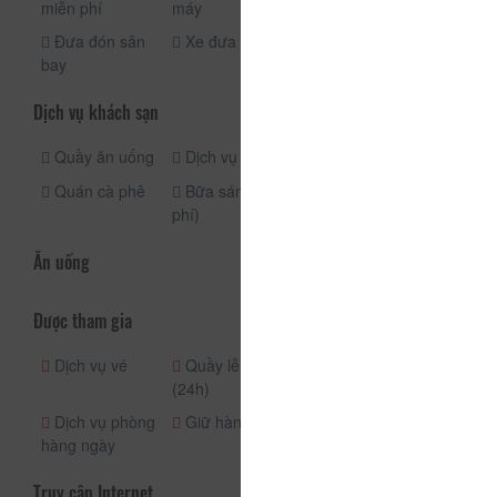
miễn phí
máy
đạp
Đưa đón sân
Xe đưa đón
Dịch vụ taxi
bay
Dịch vụ khách sạn
Quầy ăn uống
Dịch vụ giặt ủi
Nhà hàng
Quán cà phê
Bữa sáng (Trả
phí)
Ăn uống
Được tham gia
Dịch vụ vé
Quầy lễ tân
Nhận phòng
(24h)
(24h)
Dịch vụ phòng
Giữ hành lý
hàng ngày
Truy cập Internet