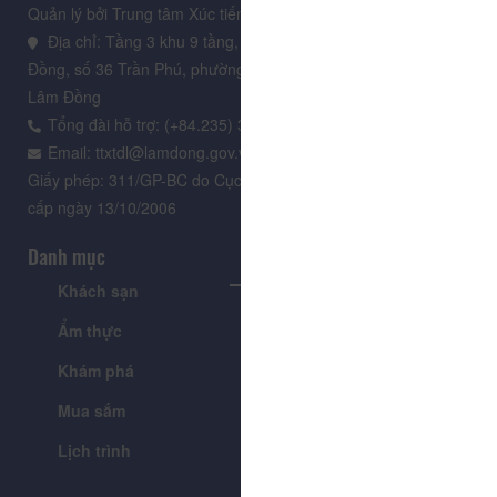
Quản lý bởi Trung tâm Xúc tiến Du lịch Lâm Đồng
Địa chỉ: Tầng 3 khu 9 tầng, Trung tâm Hành chính tỉnh Lâm
Đồng, số 36 Trần Phú, phường Xuân Hương - Đà Lạt, tỉnh
Lâm Đồng
Tổng đài hỗ trợ: (+84.235) 3.916.961
Email: ttxtdl@lamdong.gov.vn
Giấy phép: 311/GP-BC do Cục Báo chí - Bộ Văn hóa Thông tin
cấp ngày 13/10/2006
Danh mục
Khách sạn
Tour
Ẩm thực
Lễ hội & Sự kiện
Khám phá
Tin tức
Mua sắm
Giới thiệu
Lịch trình
Tiện ích