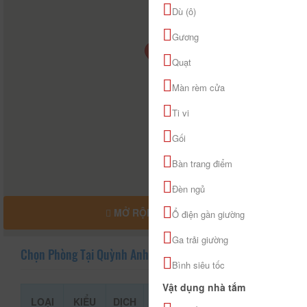
Dù (ô)
Gương
Quạt
Màn rèm cửa
Ti vi
Gối
Bàn trang điểm
Đèn ngủ
MỞ RỘNG BẢN ĐỒ
Ổ điện gần giường
Ga trải giường
Chọn Phòng Tại Quỳnh Anh
Bình siêu tốc
Vật dụng nhà tắm
LOẠI
KIỂU
DỊCH
GIÁ THAM