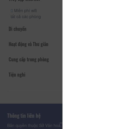
Miễn phí wifi
tất cả các phòng
Di chuyển
Hoạt động và Thư giãn
Cung cấp trong phòng
Tiện nghi
Thông tin liên hệ
Bản quyền thuộc Sở Văn hoá, Thể thao và Du lịch Lâm Đồng.