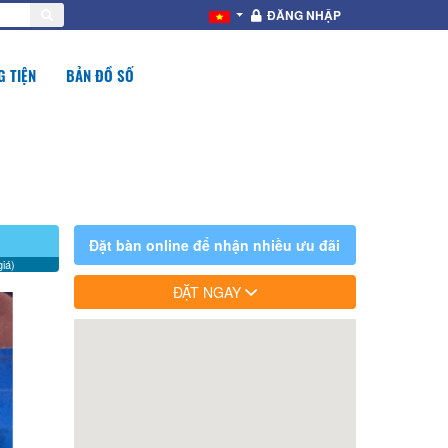
ĐĂNG NHẬP
 TIỆN
BẢN ĐỒ SỐ
Đặt bàn online để nhận nhiều ưu đãi
iá)
ĐẶT NGAY