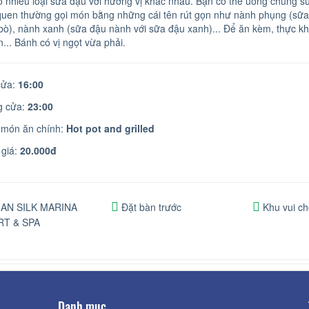
 nhiều loại sữa đậu với hương vị khác nhau. Bạn có thể uống chung sữ
uen thường gọi món bằng những cái tên rút gọn như nành phụng (sữa
bò), nành xanh (sữa đậu nành với sữa đậu xanh)... Để ăn kèm, thực kh
... Bánh có vị ngọt vừa phải.
ửa:
16:00
 cửa:
23:00
 món ăn chính:
Hot pot and grilled
giá:
20.000đ
AN SILK MARINA
Đặt bàn trước
Khu vui ch
T & SPA
Danh mục