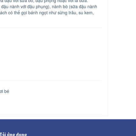
a đậu với sữa bò, đậu phộng hoặc với lá dứa.
 đậu nành với đậu phụng), nành bò (sữa đậu nành
ách có thể gọi bánh ngọt như sừng trâu, su kem,
ơi bé
Tải ứng dụng