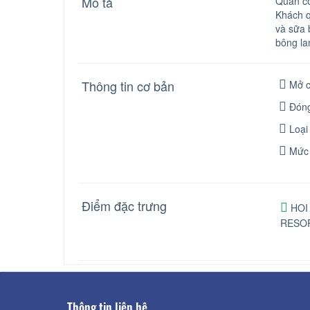
Mô tả
Quán có
Khách q
và sữa 
bông lan
Thông tin cơ bản
Mở c
Đóng
Loại
Mức 
Điểm đặc trưng
HOI 
RESOR
Thông tin liên hệ