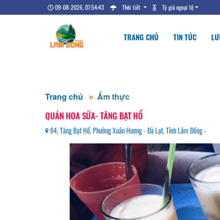
09-08-2026, 07:54:44
Thời tiết
Tỷ giá ngoại tệ
TRANG CHỦ
TIN TỨC
LƯ
Trang chủ
Ẩm thực
QUÁN HOA SỮA- TĂNG BẠT HỔ
64, Tăng Bạt Hổ, Phường Xuân Hương - Đà Lạt, Tỉnh Lâm Đồng -