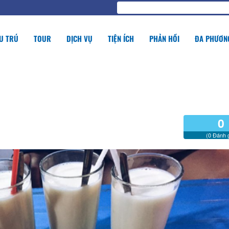
U TRÚ
TOUR
DỊCH VỤ
TIỆN ÍCH
PHẢN HỒI
ĐA PHƯƠNG
0
(0 Đánh g