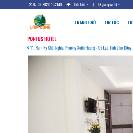
07-08-2026, 10:21:19
Thời tiết
Tỷ giá ngoại tệ
TRANG CHỦ
TIN TỨC
LƯ
PONTUS HOTEL
11, Nam Kỳ Khởi Nghĩa, Phường Xuân Hương - Đà Lạt, Tỉnh Lâm Đồn