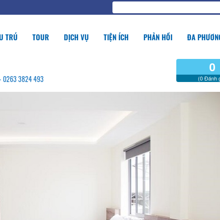
U TRÚ
TOUR
DỊCH VỤ
TIỆN ÍCH
PHẢN HỒI
ĐA PHƯƠNG
0
g - 0263 3824 493
(0 Đánh g