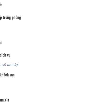
ển
p trong phòng
hi
dịch vụ
thuê xe máy
 khách sạn
am gia