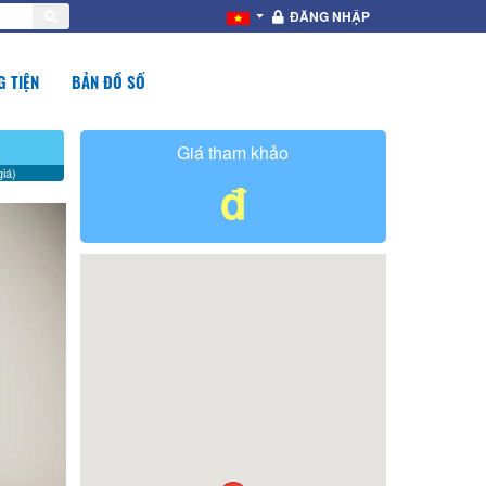
ĐĂNG NHẬP
 TIỆN
BẢN ĐỒ SỐ
Giá tham khảo
iá)
đ