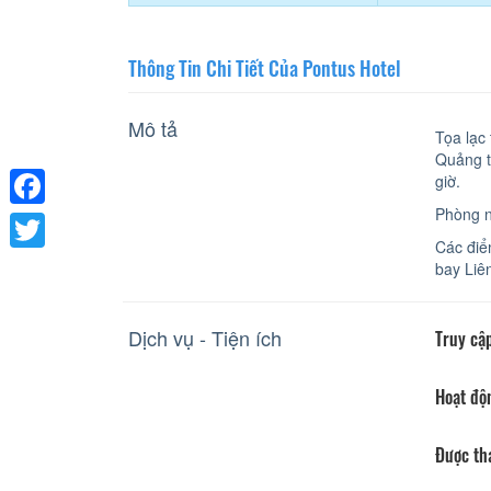
Thông Tin Chi Tiết Của Pontus Hotel
Mô tả
Tọa lạc
Quảng t
giờ.
Phòng n
Facebook
Các điể
Twitter
bay Liê
Dịch vụ - Tiện ích
Truy cập
Hoạt độ
Được th