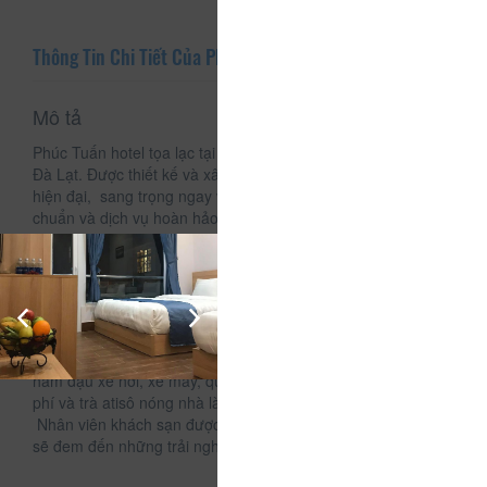
Thông Tin Chi Tiết Của Phúc Tuấn Hotel
Mô tả
Phúc Tuấn hotel tọa lạc tại B7 Bà Triệu, phường 4, thành phố
Đà Lạt. Được thiết kế và xây dựng theo kiến trúc Châu Âu
hiện đại, sang trọng ngay vị trí trung tâm với những tiêu
chuẩn và dịch vụ hoàn hảo cho chuyến du lịch của bạn
Phúc Tuấn hotel với số lượng phòng lớn, được bố trí hợp lý
cùng sự di chuyển thuân tiện bằng thang máy, luôn đáp ứng
đủ số lương khách lớn dù là gia đình hay đoàn thể công ty.
Cùng nhiều ưu đãi, dịch vụ miễn phí thì đây sẽ là điểm lưu
trú số 1 của bạn và gia đình.
Với tiêu chí sạch sẽ ,thoải mái như ở nhà của chính mình,có
hầm đậu xe hơi, xe máy, quầy lễ tân 24/24, nước uống miễn
phí và trà atisô nóng nhà làm ...
Nhân viên khách sạn được đào tạo chuyên nghiệp hứa hẹn
sẽ đem đến những trải nghiệm tốt nhất cho khách hàng.