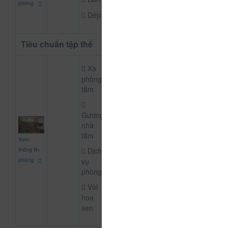
phòng
Dép
Tiêu chuẩn tập thể
Xà
phòng
tắm
Gương
nhà
150.000
tắm
Xem
CHƯA KHAI BÁO P
đ
thông tin
Dịch
phòng
vụ
phòng
Vòi
hoa
sen