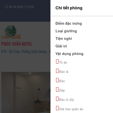
08-08-2026, 11:12:01
Chi tiết phòng
Đăng nhập
Điểm đặc trưng
Loại giường
Tiện nghi
PHÚC TUẤN HOTEL
Giải trí
B7 , Bà Triệu, Phường Xuân Hương - Đà Lạt, Tỉnh Lâm Đồng - 0919815757
Vật dụng phòng
0
Tủ áo
(0 Đánh giá)
Bàn là
Bàn
Dép
Bàn ủi (là)
Giá treo quần áo