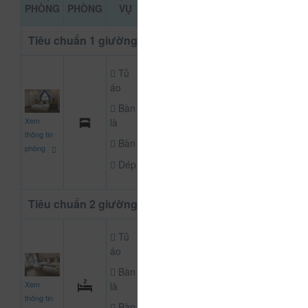
ĐẶT PHÒNG
PHÒNG
PHÒNG
VỤ
KHẢO
Tiêu chuẩn 1 giường
Tủ
áo
Bàn
350.000
Xem
là
CHƯA KHAI BÁO P
đ
thông tin
Bàn
phòng
Dép
Tiêu chuẩn 2 giường
Tủ
áo
Bàn
700.000
Xem
là
CHƯA KHAI BÁO P
đ
thông tin
Bàn