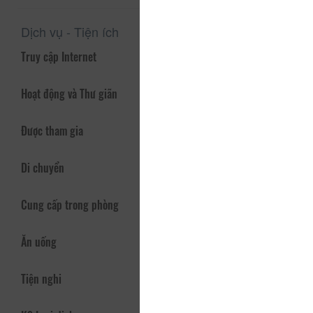
Dịch vụ - Tiện ích
Truy cập Internet
Hoạt động và Thư giãn
Được tham gia
Di chuyển
Cung cấp trong phòng
Ăn uống
Tiện nghi