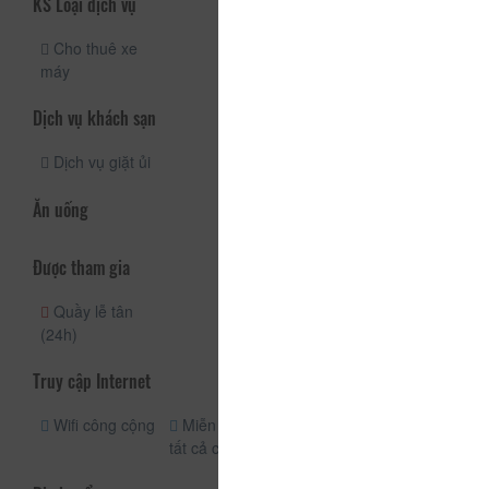
KS Loại dịch vụ
Cho thuê xe
máy
Dịch vụ khách sạn
Dịch vụ giặt ủi
Ăn uống
Được tham gia
Quầy lễ tân
(24h)
Truy cập Internet
Wifi công cộng
Miễn phí wifi
tất cả các phòng