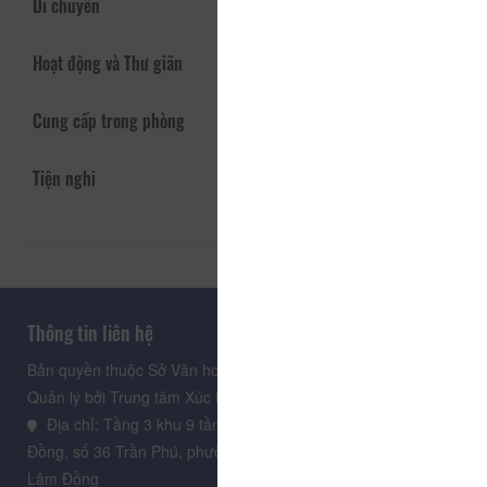
Di chuyển
Hoạt động và Thư giãn
Cung cấp trong phòng
Tiện nghi
Thông tin liên hệ
Bản quyền thuộc Sở Văn hoá, Thể thao và Du lịch Lâm Đồng.
Quản lý bởi Trung tâm Xúc tiến Du lịch Lâm Đồng
Địa chỉ: Tầng 3 khu 9 tầng, Trung tâm Hành chính tỉnh Lâm
Đồng, số 36 Trần Phú, phường Xuân Hương - Đà Lạt, tỉnh
Lâm Đồng