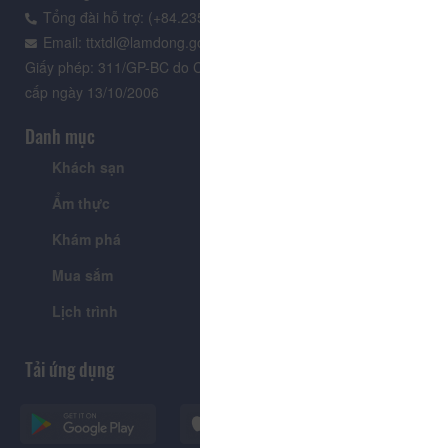
Tổng đài hỗ trợ: (+84.235) 3.916.961
Email: ttxtdl@lamdong.gov.vn
Giấy phép: 311/GP-BC do Cục Báo chí - Bộ Văn hóa Thông tin
cấp ngày 13/10/2006
Danh mục
Khách sạn
Tour
Ẩm thực
Lễ hội & Sự kiện
Khám phá
Tin tức
Mua sắm
Giới thiệu
Lịch trình
Tiện ích
Tải ứng dụng