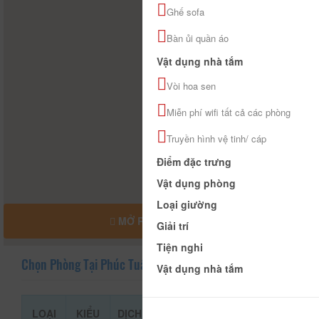
Ghế sofa
Bàn ủi quần áo
Vật dụng nhà tắm
Vòi hoa sen
Miễn phí wifi tất cả các phòng
Truyền hình vệ tinh/ cáp
Điểm đặc trưng
Vật dụng phòng
Loại giường
MỞ RỘNG BẢN ĐỒ
Giải trí
Tiện nghi
Chọn Phòng Tại Phúc Tuấn Hotel
Vật dụng nhà tắm
LOẠI
KIỂU
DỊCH
GIÁ THAM