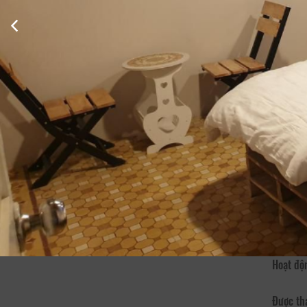
Xem thông tin phòng
Thông Tin Chi Tiết Của Phố Không Nắng
Mô tả
Nhà ngh
khách h
Dịch vụ - Tiện ích
Truy cập
Hoạt độ
Được th