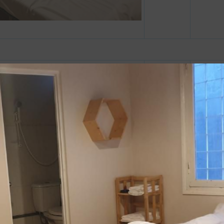
Bàn
Dép
Thảm
phòng
thay đồ