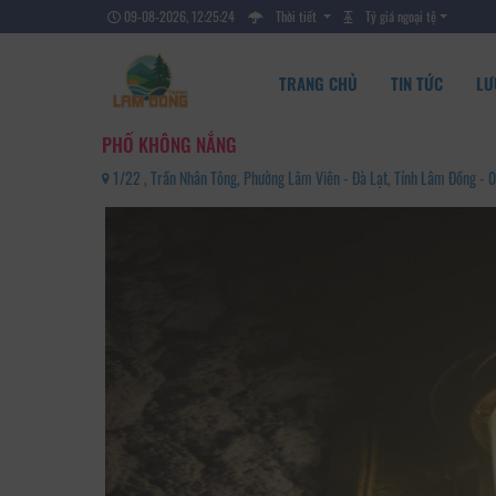
09-08-2026, 12:25:25
Thời tiết
Tỷ giá ngoại tệ
TRANG CHỦ
TIN TỨC
LƯ
PHỐ KHÔNG NẮNG
1/22 , Trần Nhân Tông, Phường Lâm Viên - Đà Lạt, Tỉnh Lâm Đồng 