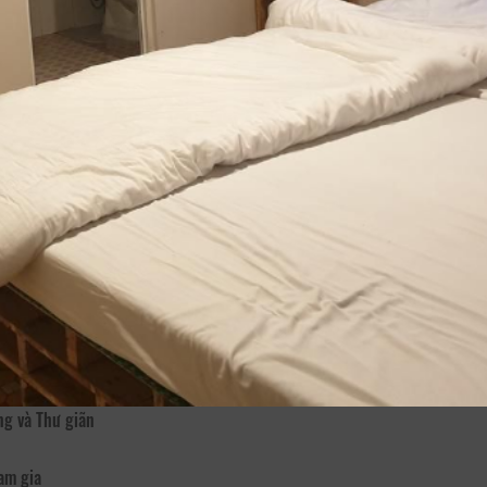
ỉ Phố Không Nắng là một nơi nghỉ chân nhỏ nhắn yên tĩnh với khu vườ
àng là nơi nghỉ chân giá rẻ, nơi nghỉ chân sạch sẽ và nơi nghỉ chân phụ
 Internet
ng và Thư giãn
am gia