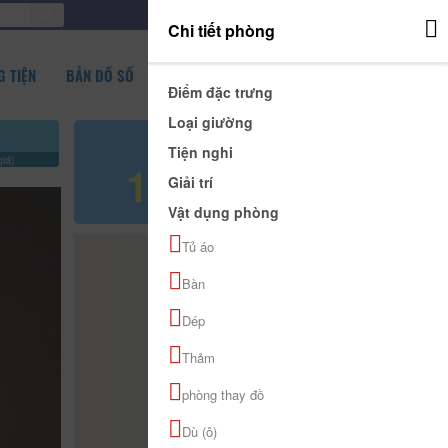
ĐĂNG NHẬP
Chi tiết phòng
 TIỆN
BẢN ĐỒ SỐ
Điểm đặc trưng
Loại giường
Giá tham khảo
Tiện nghi
iá)
150.000 đ
Giải trí
Vật dụng phòng
Tủ áo
Bàn
Dép
Thảm
phòng thay đồ
Dù (ô)