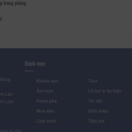
p trong phòng
hi
Danh mục
 Đồng.
Khách sạn
Tour
Ẩm thực
Lễ hội & Sự kiện
ỉnh Lâm
Khám phá
Tin tức
ỉnh Lâm
Mua sắm
Giới thiệu
Lịch trình
Tiện ích
ông tin cấp