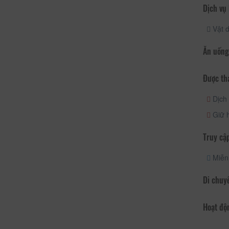
Dịch vụ
Vật 
Ăn uống
Được th
Dịch 
Giữ h
Truy cập
Miễn 
Di chuy
Hoạt độ