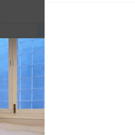
150.000 đ
CHƯA KHAI BÁO PHÒNG