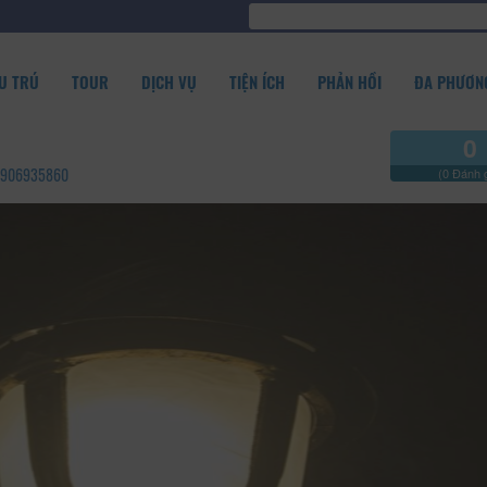
U TRÚ
TOUR
DỊCH VỤ
TIỆN ÍCH
PHẢN HỒI
ĐA PHƯƠNG
0
- 0906935860
(0 Đánh g