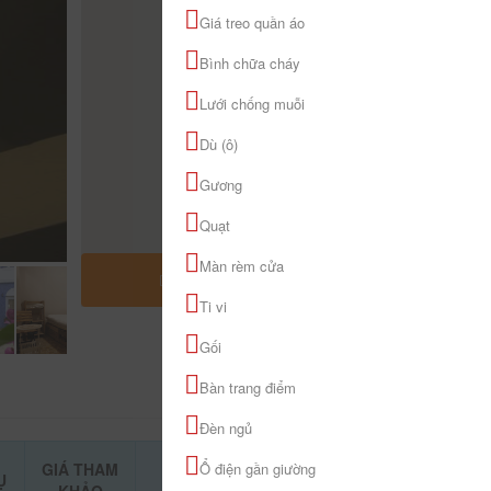
Giá treo quần áo
Bình chữa cháy
Lưới chống muỗi
Dù (ô)
Gương
Quạt
Màn rèm cửa
MỞ RỘNG BẢN ĐỒ
Ti vi
Gối
Bàn trang điểm
Đèn ngủ
GIÁ THAM
Ổ điện gần giường
Ụ
ĐẶT PHÒNG