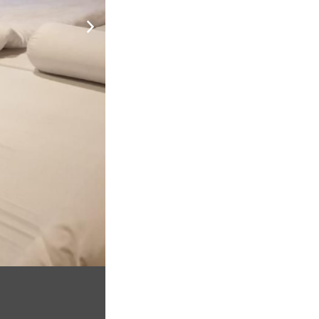
n trước nhà tại thành phố. Mục tiêu hướng đến
c vụ tốt. Nhà nghỉ có dịch vụ ăn sáng.