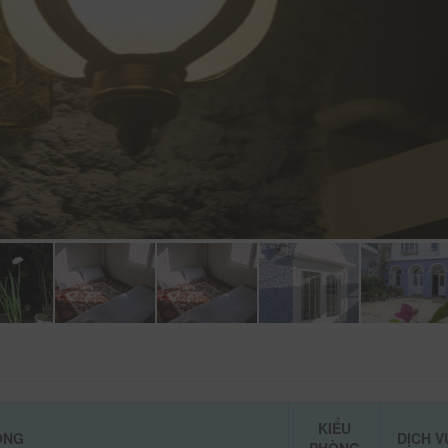
KIỂU
ÒNG
DỊCH V