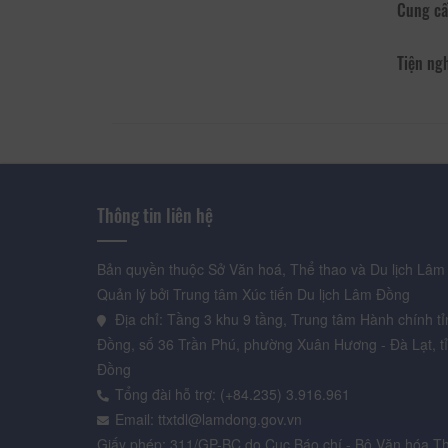
Cung cấ
Tiện ng
Thông tin liên hệ
Bản quyền thuộc Sở Văn hoá, Thể thao và Du lịch Lâm
Quản lý bởi Trung tâm Xúc tiến Du lịch Lâm Đồng
Địa chỉ: Tầng 3 khu 9 tầng, Trung tâm Hành chính t
Đồng, số 36 Trần Phú, phường Xuân Hương - Đà Lạt, t
Đồng
Tổng đài hỗ trợ: (+84.235) 3.916.961
Email: ttxtdl@lamdong.gov.vn
Giấy phép: 311/GP-BC do Cục Báo chí - Bộ Văn hóa Th