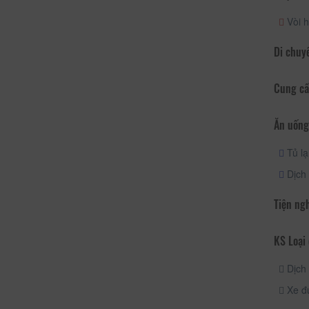
Vòi h
Di chuy
Cung cấ
Ăn uống
Tủ l
Dịch 
Tiện ng
KS Loại 
Dịch 
Xe đ