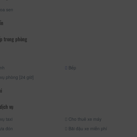
oa sen
ển
p trong phòng
ạnh
Bếp
vụ phòng [24 giờ]
hi
dịch vụ
vụ taxi
Cho thuê xe máy
ưa đón
Bãi đậu xe miễn phí