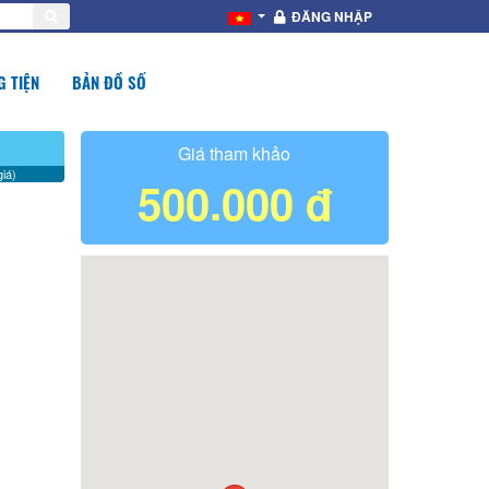
ĐĂNG NHẬP
 TIỆN
BẢN ĐỒ SỐ
Giá tham khảo
iá)
500.000 đ