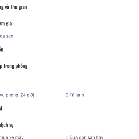
ng và Thư giãn
am gia
oa sen
ển
p trong phòng
vụ phòng [24 giờ]
Tủ lạnh
hi
dịch vụ
thuê xe máy
Đưa đón sân bay