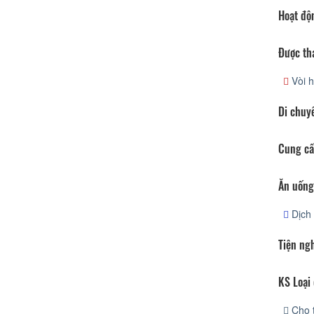
Hoạt độ
Được th
Vòi h
Di chuy
Cung cấ
Ăn uống
Dịch 
Tiện ng
KS Loại 
Cho 