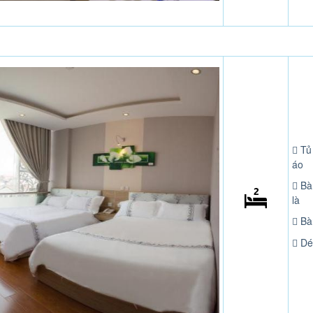
Tủ
áo
Bà
là
Bà
Dé