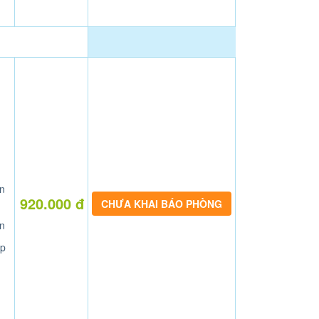
n
920.000 đ
CHƯA KHAI BÁO PHÒNG
n
p