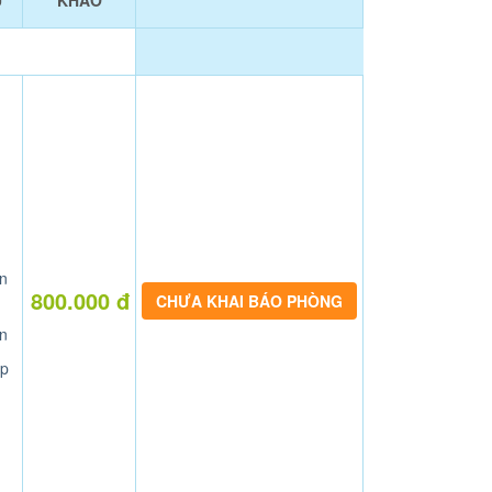
Ụ
KHẢO
n
800.000 đ
CHƯA KHAI BÁO PHÒNG
n
p