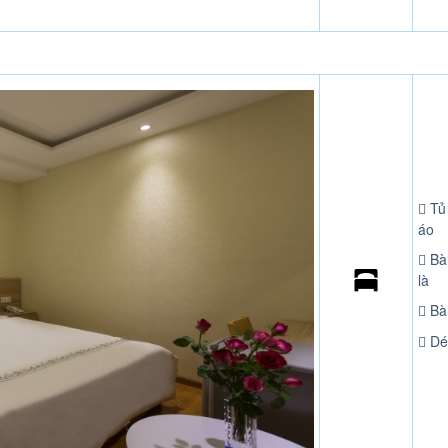
Tủ
áo
Bà
là
Bà
Dé