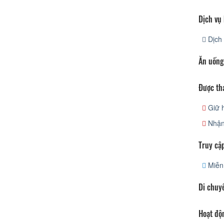
Dịch vụ
Dịch 
Ăn uống
Được th
Giữ h
Nhận/
Truy cập
Miễn 
Di chuy
Hoạt độ