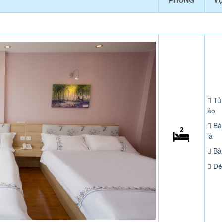
PHÒNG
V
Tủ
áo
Bà
là
Bà
Dé