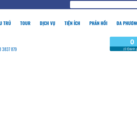
U TRÚ
TOUR
DỊCH VỤ
TIỆN ÍCH
PHẢN HỒI
ĐA PHƯƠNG
0
63 3837 879
(0 Đánh g