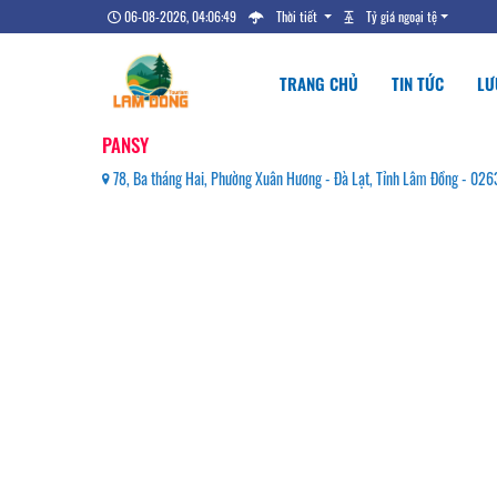
06-08-2026, 04:06:51
Thời tiết
Tỷ giá ngoại tệ
TRANG CHỦ
TIN TỨC
LƯ
PANSY
78, Ba tháng Hai, Phường Xuân Hương - Đà Lạt, Tỉnh Lâm Đồng - 02