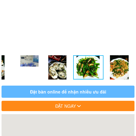
Đặt bàn online để nhận nhiều ưu đãi
ĐẶT NGAY