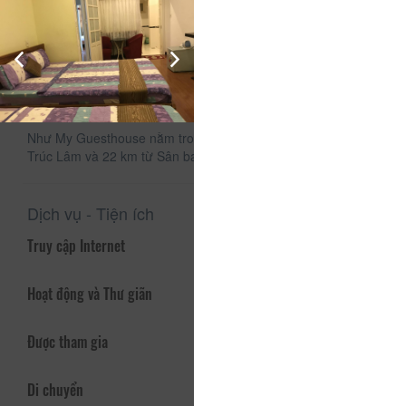
riêng với chậu rửa vệ sinh (bidet). Tất cả các phòng tại Nhu
My Guesthouse đều được trang bị TV truyền hình vệ tinh
màn hình phẳng.
Chỗ nghỉ phục vụ bữa sáng kiểu Mỹ hoặc kiểu Á.
Nhân viên lễ tân có thể tư vấn cho du khách về các hoạt
động trong khu vực.
Như My Guesthouse nằm trong bán kính 5 km từ Thiền viện
Trúc Lâm và 22 km từ Sân bay Liên Khương.
Dịch vụ - Tiện ích
Truy cập Internet
Hoạt động và Thư giãn
Được tham gia
Di chuyển