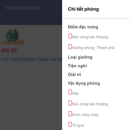
06-08-2026, 09:23:33
Chi tiết phòng
Đăng nhập
Điểm đặc trưng
Ban công/sân thượng
Hướng phòng: Thành phố
NHƯ MY
Loại giường
25, Trương Công Định, Phường Xuân Hương - Đà Lạt, Tỉnh Lâm Đồng - 02633827069
Tiện nghi
0
Giải trí
(0 Đánh giá)
Vật dụng phòng
Dép
Ban công/sân thượng
Bình chữa cháy
Tủ lạnh