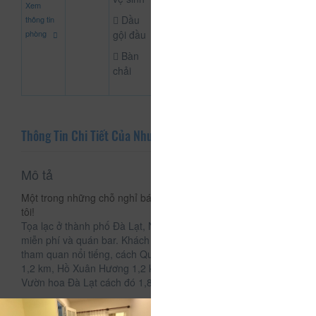
CHƯA KHAI BÁO
Xem
đ
Dầu
thông tin
gội đầu
phòng
Bàn
chải
Thông Tin Chi Tiết Của Như My
Mô tả
Một trong những chỗ nghỉ bán chạy nhất ở Đà Lạt của chúng
tôi!
Tọa lạc ở thành phố Đà Lạt, Nhu My Guesthouse có Wi-Fi
miễn phí và quán bar. Khách sạn này nằm gần một số điểm
tham quan nổi tiếng, cách Quảng trường Lâm Viên khoảng
1,2 km, Hồ Xuân Hương 1,2 km và Công viên Yersin 1,4 km.
Vườn hoa Đà Lạt cách đó 1,8 km.
Các phòng nghỉ tại khách sạn có bàn làm việc và phòng tắm