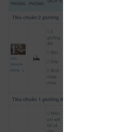
DỊCH VỤ
ĐẶT PHÒN
PHÒNG
PHÒNG
KHẢO
Tiêu chuẩn 2 giường
2
giường
đôi
Bàn
380.000
CHƯA KHAI BÁO
Xem
đ
Dép
thông tin
Bình
phòng
chữa
cháy
Tiêu chuẩn 1 giường đôi
Miễn
phí wifi
tất cả
các