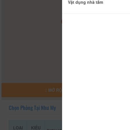
Vật dụng nhà tắm
MỞ RỘNG BẢN ĐỒ
Chọn Phòng Tại Như My
LOẠI
KIỂU
GIÁ THAM