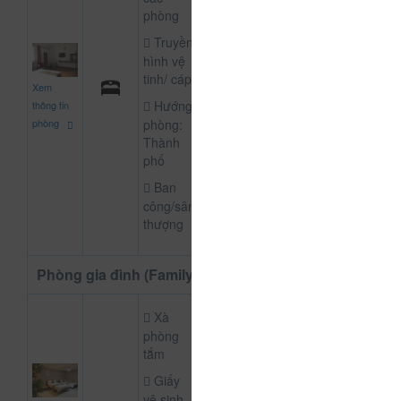
phòng
Truyền
hình vệ
310.000
tinh/ cáp
CHƯA KHAI BÁO
Xem
đ
Hướng
thông tin
phòng:
phòng
Thành
phố
Ban
công/sân
thượng
Phòng gia đình (Family) gia đình
Xà
phòng
tắm
Giấy
550.000
vệ sinh