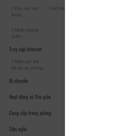
Khu vực hút
Giữ hành lý
Xuất hóa đơn
thuốc
đỏ / hóa đơn
điện tử
Nhận phòng
(24h)
Truy cập Internet
Miễn phí wifi
tất cả các phòng
Di chuyển
Hoạt động và Thư giãn
Cung cấp trong phòng
Tiện nghi