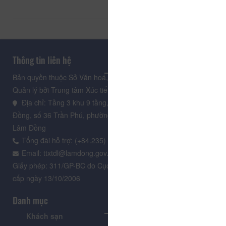
Thông tin liên hệ
Bản quyền thuộc Sở Văn hoá, Thể thao và Du lịch Lâm Đồng.
Quản lý bởi Trung tâm Xúc tiến Du lịch Lâm Đồng
Địa chỉ: Tầng 3 khu 9 tầng, Trung tâm Hành chính tỉnh Lâm
Đồng, số 36 Trần Phú, phường Xuân Hương - Đà Lạt, tỉnh
Lâm Đồng
Tổng đài hỗ trợ: (+84.235) 3.916.961
Email: ttxtdl@lamdong.gov.vn
Giấy phép: 311/GP-BC do Cục Báo chí - Bộ Văn hóa Thông tin
cấp ngày 13/10/2006
Danh mục
Khách sạn
Tour