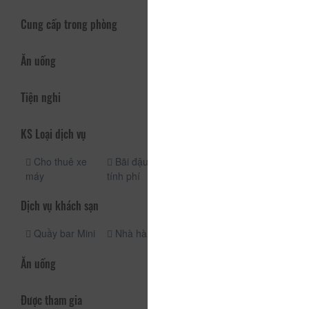
Cung cấp trong phòng
Ăn uống
Tiện nghi
KS Loại dịch vụ
Cho thuê xe
Bãi đậu xe có
máy
tính phí
Dịch vụ khách sạn
Quầy bar Mini
Nhà hàng
Ăn uống
Được tham gia