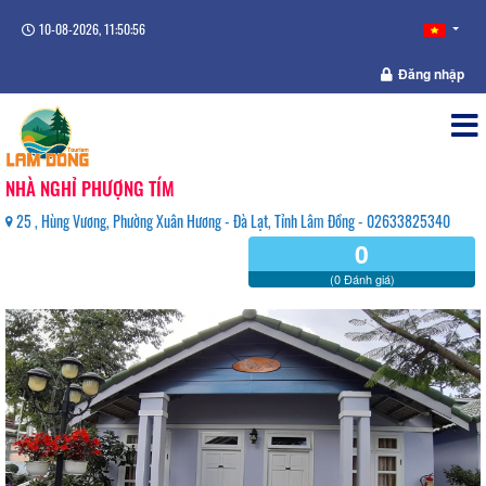
10-08-2026, 11:50:56
Đăng nhập
NHÀ NGHỈ PHƯỢNG TÍM
25 , Hùng Vương, Phường Xuân Hương - Đà Lạt, Tỉnh Lâm Đồng - 02633825340
0
(0 Đánh giá)