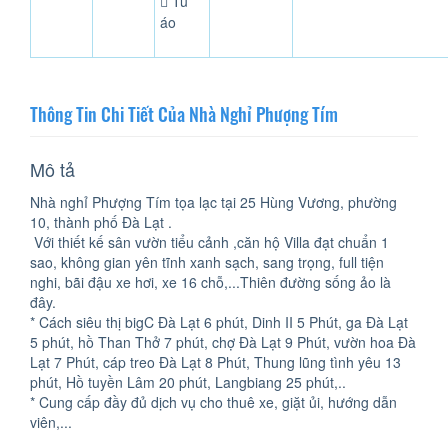
Tủ
áo
Thông Tin Chi Tiết Của Nhà Nghỉ Phượng Tím
Mô tả
Nhà nghỉ Phượng Tím tọa lạc tại 25 Hùng Vương, phường
10, thành phố Đà Lạt .
Với thiết kế sân vườn tiểu cảnh ,căn hộ Villa đạt chuẩn 1
sao, không gian yên tĩnh xanh sạch, sang trọng, full tiện
nghi, bãi đậu xe hơi, xe 16 chỗ,...Thiên đường sống ảo là
đây.
* Cách siêu thị bigC Đà Lạt 6 phút, Dinh II 5 Phút, ga Đà Lạt
5 phút, hồ Than Thở 7 phút, chợ Đà Lạt 9 Phút, vườn hoa Đà
Lạt 7 Phút, cáp treo Đà Lạt 8 Phút, Thung lũng tình yêu 13
phút, Hồ tuyền Lâm 20 phút, Langbiang 25 phút,..
* Cung cấp đầy đủ dịch vụ cho thuê xe, giặt ủi, hướng dẫn
viên,...