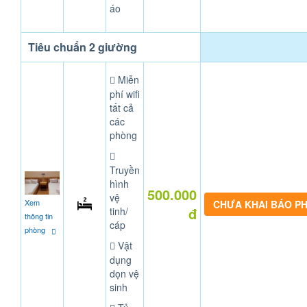
áo
Tiêu chuẩn 2 giường
Miễn
phí wifi
tất cả
các
phòng
Truyền
hình
500.000
vệ
Xem
CHƯA KHAI BÁO P
đ
tinh/
thông tin
cáp
phòng
Vật
dụng
dọn vệ
sinh