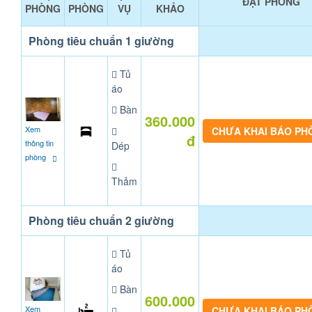
ĐẶT PHÒNG
PHÒNG
PHÒNG
VỤ
KHẢO
Phòng tiêu chuẩn 1 giường
Tủ
áo
Bàn
360.000
Xem
CHƯA KHAI BÁO PH
đ
thông tin
Dép
phòng
Thảm
Phòng tiêu chuẩn 2 giường
Tủ
áo
Bàn
600.000
Xem
CHƯA KHAI BÁO PH