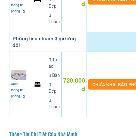
đ
thông tin
Dép
phòng
Thảm
Phòng tiêu chuẩn 3 giường
đôi
Tủ
áo
Bàn
720.000
Xem
CHƯA KHAI BÁO PH
đ
thông tin
Dép
phòng
Thảm
Thông Tin Chi Tiết Của Nhà Mình