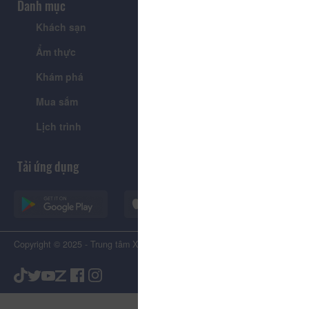
Danh mục
Khách sạn
Tour
Ẩm thực
Lễ hội & Sự kiện
Khám phá
Tin tức
Mua sắm
Giới thiệu
Lịch trình
Tiện ích
Tải ứng dụng
Copyright © 2025 - Trung tâm Xúc tiến Du lịch Tỉnh Lâm Đồng