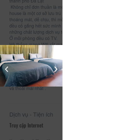
thành phố Đà Lạt
Không chỉ đơn thuần là một nơi lưu trú cho khách du lịch,My
house là một cơ sở lưu trú nằm trên đồi , ngoài không gian
thoáng mát, dễ chịu, thì mỗi phòng nghỉ ở đây, chúng mình
đều cố gắng hết sức mình để có thể đem tới cho du khách
những chất lượng dịch vụ tốt nhất.
Ở mỗi phòng đều có TV.
Hệ thống mạng Wifi rất mạnh, các bạn thoải mái đăng hình
"sống ảo" mà không sợ mạng chậm hay lag
Mỗi phòng đều có cửa sổ, view hướng ra ngoài rừng thông.
Phòng luôn được chúng mình đảm bảo sạch sẽ, thoải mái
tiện nghi cho khách du lịch, đặc biệt là nhà vệ sinh 💕
Đặc biệt khác hẳn với các cơ sở lưu trú khác là chúng mình
được trang bị đệm cao su giúp các vị khách có giấc ngủ sâu
và thoải mái nhất .
Dịch vụ - Tiện ích
Truy cập Internet