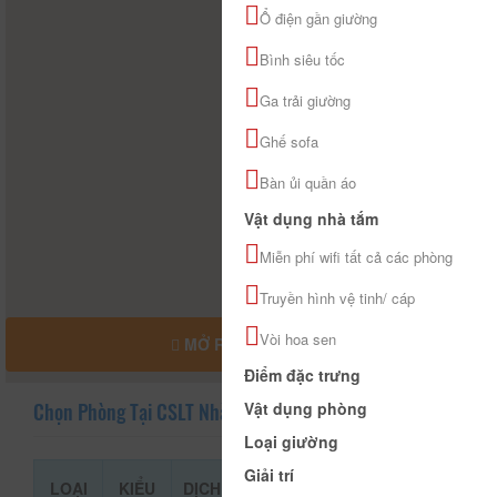
Ổ điện gần giường
Bình siêu tốc
Ga trải giường
Ghế sofa
Bàn ủi quần áo
Vật dụng nhà tắm
Miễn phí wifi tất cả các phòng
Truyền hình vệ tinh/ cáp
Vòi hoa sen
MỞ RỘNG BẢN ĐỒ
Điểm đặc trưng
Vật dụng phòng
Chọn Phòng Tại CSLT Nhà Mình
Loại giường
Giải trí
LOẠI
KIỂU
DỊCH
GIÁ THAM