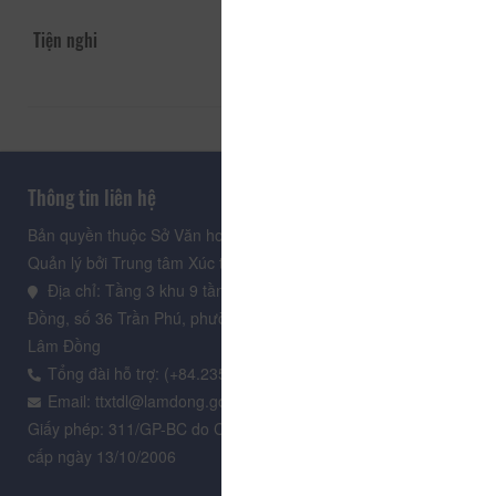
Tiện nghi
Thông tin liên hệ
Bản quyền thuộc Sở Văn hoá, Thể thao và Du lịch Lâm Đồng.
Quản lý bởi Trung tâm Xúc tiến Du lịch Lâm Đồng
Địa chỉ: Tầng 3 khu 9 tầng, Trung tâm Hành chính tỉnh Lâm
Đồng, số 36 Trần Phú, phường Xuân Hương - Đà Lạt, tỉnh
Lâm Đồng
Tổng đài hỗ trợ: (+84.235) 3.916.961
Email: ttxtdl@lamdong.gov.vn
Giấy phép: 311/GP-BC do Cục Báo chí - Bộ Văn hóa Thông tin
cấp ngày 13/10/2006