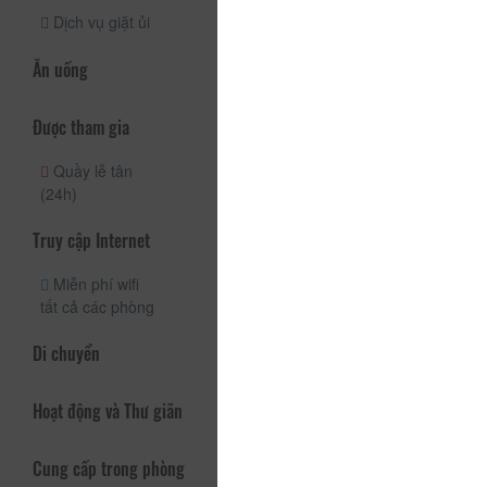
Dịch vụ giặt ủi
Ăn uống
Được tham gia
Quầy lễ tân
(24h)
Truy cập Internet
Miễn phí wifi
tất cả các phòng
Di chuyển
Hoạt động và Thư giãn
Cung cấp trong phòng