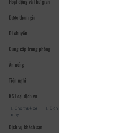
Hoạt động và Thư giãn
Được tham gia
Di chuyển
Cung cấp trong phòng
Ăn uống
Tiện nghi
KS Loại dịch vụ
Cho thuê xe
Dịch vụ taxi
máy
Dịch vụ khách sạn