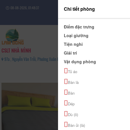
08-08-2026, 01:48:37
Chi tiết phòng
Đăng nhập
Điểm đặc trưng
Loại giường
Tiện nghi
CSLT NHÀ MÌNH
Giải trí
97a , Nguyễn Văn Trỗi, Phường Xuân Hương - Đà Lạt, Tỉnh Lâm Đồng - 02633577379
Vật dụng phòng
0
Tủ áo
(0 Đánh giá)
Bàn là
Bàn
Dép
Dù (ô)
Bàn ủi (là)