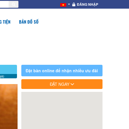
ĐĂNG NHẬP
 TIỆN
BẢN ĐỒ SỐ
Đặt bàn online để nhận nhiều ưu đãi
iá)
ĐẶT NGAY