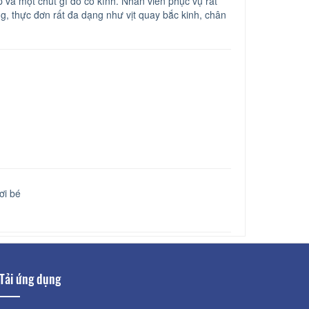
ẹp và một chút gì đó cổ kính. Nhân viên phục vụ rất
, thực đơn rất đa dạng như vịt quay bắc kinh, chân
ơi bé
Tải ứng dụng