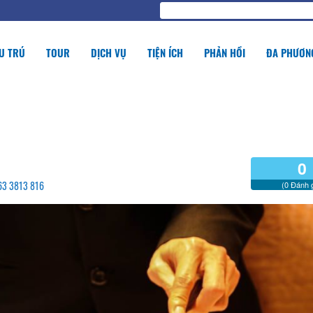
U TRÚ
TOUR
DỊCH VỤ
TIỆN ÍCH
PHẢN HỒI
ĐA PHƯƠNG
0
263 3813 816
(0 Đánh g