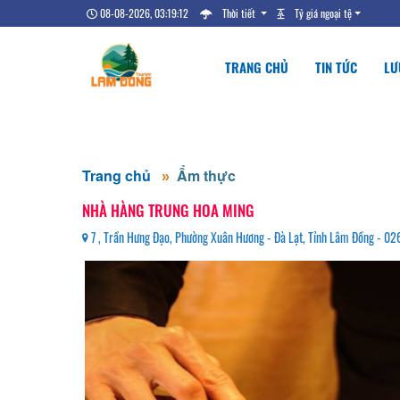
08-08-2026, 03:19:12
Thời tiết
Tỷ giá ngoại tệ
TRANG CHỦ
TIN TỨC
LƯ
Trang chủ
Ẩm thực
NHÀ HÀNG TRUNG HOA MING
7 , Trần Hưng Đạo, Phường Xuân Hương - Đà Lạt, Tỉnh Lâm Đồng - 0