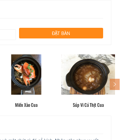
Miến Xào Cua
Súp Vi Cá Thịt Cua