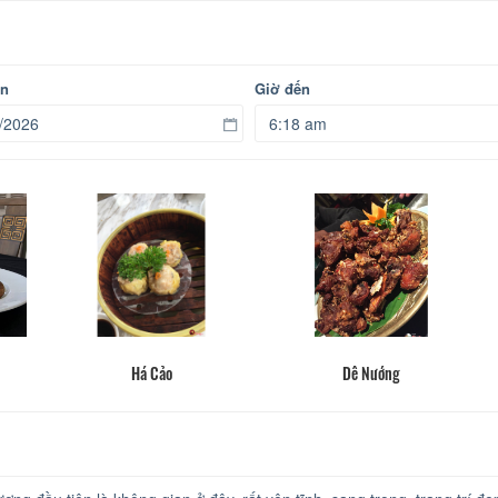
ến
Giờ đến
Há Cảo
Dê Nướng