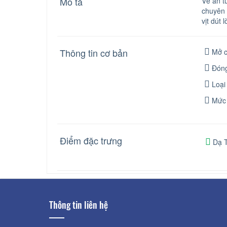
Mô tả
Vẻ ấn tư
chuyên 
vịt dút 
Thông tin cơ bản
Mở c
Đóng
Loại
Mức 
Điểm đặc trưng
Dạ T
Thông tin liên hệ