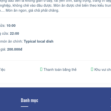
ợng đầu tiên là không gian ở đây, rất yên tĩnh, sang trọng, trang trí đ
nghiệp, không chê vào đâu được. Món ăn được chế biến theo kiểu trung
lò.... Món ăn ngon, giá chả phải chăng.
ửa:
10:00
 cửa:
22:00
 món ăn chính:
Typical local dish
giá:
200.000đ
iệc
Thanh toán bằng thẻ
Khu vui ch
Danh mục