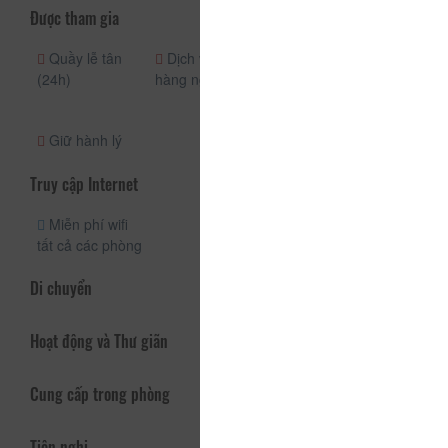
Được tham gia
Quầy lễ tân
Dịch vụ phòng
Dịch vụ vé
(24h)
hàng ngày
Nhận phòng
(24h)
Giữ hành lý
Truy cập Internet
Miễn phí wifi
tất cả các phòng
Di chuyển
Hoạt động và Thư giãn
Cung cấp trong phòng
Tiện nghi