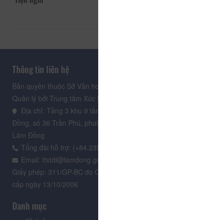
Thông tin liên hệ
Bản quyền thuộc Sở Văn hoá, Thể thao và Du lịch Lâm Đồng.
Quản lý bởi Trung tâm Xúc tiến Du lịch Lâm Đồng
Địa chỉ: Tầng 3 khu 9 tầng, Trung tâm Hành chính tỉnh Lâm
Đồng, số 36 Trần Phú, phường Xuân Hương - Đà Lạt, tỉnh
Lâm Đồng
Tổng đài hỗ trợ: (+84.235) 3.916.961
Email: ttxtdl@lamdong.gov.vn
Giấy phép: 311/GP-BC do Cục Báo chí - Bộ Văn hóa Thông tin
cấp ngày 13/10/2006
Danh mục