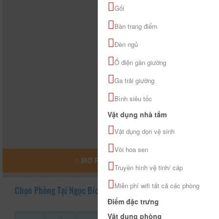
Gối
Bàn trang điểm
Đèn ngủ
Ổ điện gần giường
Ga trải giường
Bình siêu tốc
Vật dụng nhà tắm
Vật dụng dọn vệ sinh
Vòi hoa sen
MỞ RỘNG BẢN ĐỒ
Truyền hình vệ tinh/ cáp
Miễn phí wifi tất cả các phòng
Chọn Phòng Tại Ngọc Bích
Điểm đặc trưng
Vật dụng phòng