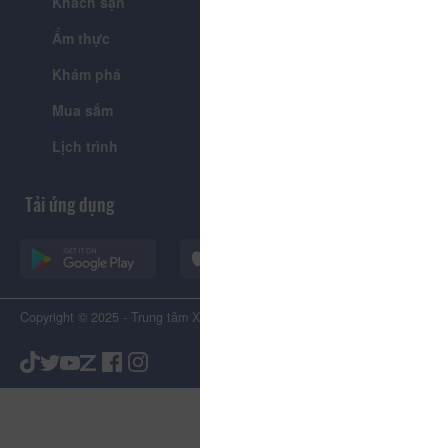
Khách sạn
Tour
Ẩm thực
Lễ hội & Sự kiện
Khám phá
Tin tức
Mua sắm
Giới thiệu
Lịch trình
Tiện ích
Tải ứng dụng
Copyright © 2025 - Trung tâm Xúc tiến Du lịch Tỉnh Lâm Đồng