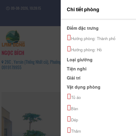
09-08-2026, 10:28:16
Chi tiết phòng
Đăng nhập
Điểm đặc trưng
Hướng phòng: Thành phố
Hướng phòng: Hồ
NGỌC BÍCH
Loại giường
26C , Yersin (Thống Nhất cũ), Phường Xuân Hương - Đà Lạt, Tỉnh Lâm Đồng -
0919179955
Tiện nghi
0
Giải trí
(0 Đánh giá)
Vật dụng phòng
Tủ áo
Bàn
Dép
Thảm