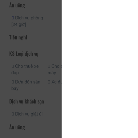
Ăn uống
Dịch vụ phòng
[24 giờ]
Tiện nghi
KS Loại dịch vụ
Cho thuê xe
Cho thuê xe
Bãi đậu xe
đạp
máy
miễn phí
Đưa đón sân
Xe đưa đón
Dịch vụ taxi
bay
Dịch vụ khách sạn
Dịch vụ giặt ủi
Ăn uống