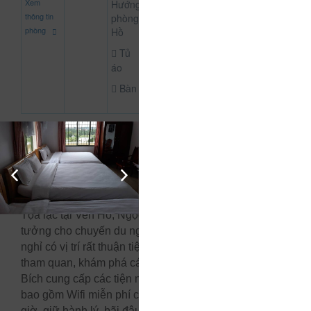
Xem
Hướng
CHƯA KHAI BÁO P
đ
thông tin
phòng:
phòng
Hồ
Tủ
áo
Bàn
Thông Tin Chi Tiết Của Ngọc Bích
Mô tả
Tọa lạc tại Ven Hồ, Ngọc Bích là điểm khởi hành lý
tưởng cho chuyến du ngoạn của bạn tại Đà Lạt. Chỗ
nghỉ có vị trí rất thuận tiện, du khách có thể thoải mái
tham quan, khám phá các điểm du lịch nổi tiếng. Ngọc
Bích cung cấp các tiện nghi nổi bật tại điểm đến này
bao gồm Wifi miễn phí cho mọi phòng, quầy lễ tân 24
giờ, giữ hành lý, bãi đậu xe (miễn phí). Các phòng