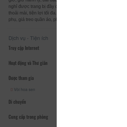
nghỉ được trang bị đầy đủ tiện nghi để đảm bảo sự
thoải mái, tiện lợi tối đa. Một số phòng có nhà vệ sinh
phụ, giá treo quần áo, phòng thay đồ, gương, dép.
Dịch vụ - Tiện ích
Truy cập Internet
Hoạt động và Thư giãn
Được tham gia
Vòi hoa sen
Di chuyển
Cung cấp trong phòng