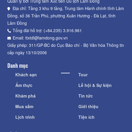
Quản lý bởi Trung tâm Xúc tiến Du lịch Lâm Đồng
Địa chỉ: Tầng 3 khu 9 tầng, Trung tâm Hành chính tỉnh Lâm
Đồng, số 36 Trần Phú, phường Xuân Hương - Đà Lạt, tỉnh
Lâm Đồng
Tổng đài hỗ trợ: (+84.235) 3.916.961
Email: ttxtdl@lamdong.gov.vn
Giấy phép: 311/GP-BC do Cục Báo chí - Bộ Văn hóa Thông tin
cấp ngày 13/10/2006
Danh mục
Khách sạn
Tour
Ẩm thực
Lễ hội & Sự kiện
Khám phá
Tin tức
Mua sắm
Giới thiệu
Lịch trình
Tiện ích