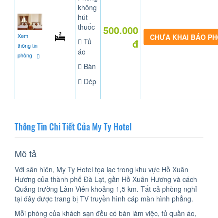
không
hút
thuốc
500.000
Xem
CHƯA KHAI BÁO P
Tủ
đ
thông tin
áo
phòng
Bàn
Dép
Thông Tin Chi Tiết Của My Ty Hotel
Mô tả
Với sân hiên, My Ty Hotel tọa lạc trong khu vực Hồ Xuân
Hương của thành phố Đà Lạt, gần Hồ Xuân Hương và cách
Quảng trường Lâm Viên khoảng 1,5 km. Tất cả phòng nghỉ
tại đây được trang bị TV truyền hình cáp màn hình phẳng.
Mỗi phòng của khách sạn đều có bàn làm việc, tủ quần áo,