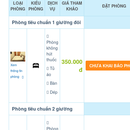
LOẠI
KIỂU
DỊCH
GIÁ THAM
ĐẶT PHÒNG
PHÒNG
PHÒNG
VỤ
KHẢO
Phòng tiêu chuẩn 1 giường đôi
Phòng
không
hút
thuốc
350.000
Xem
CHƯA KHAI BÁO P
Tủ
đ
thông tin
áo
phòng
Bàn
Dép
Phòng tiêu chuẩn 2 giường
Phòng