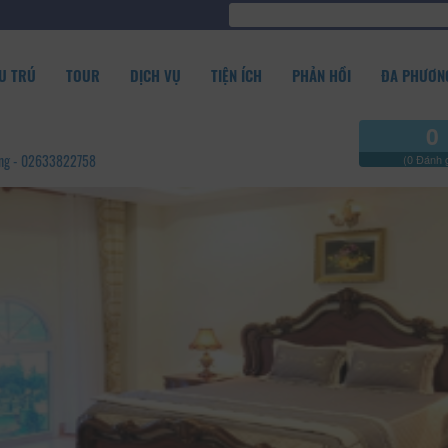
U TRÚ
TOUR
DỊCH VỤ
TIỆN ÍCH
PHẢN HỒI
ĐA PHƯƠNG
0
Đồng - 02633822758
(0 Đánh g