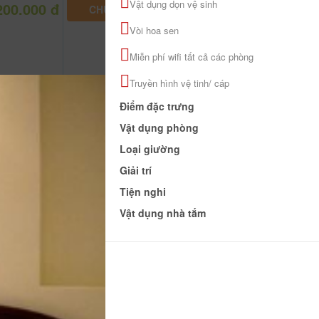
Vật dụng dọn vệ sinh
200.000 đ
CHƯA KHAI BÁO PHÒNG
Vòi hoa sen
Miễn phí wifi tất cả các phòng
Truyền hình vệ tinh/ cáp
Điểm đặc trưng
Vật dụng phòng
Loại giường
Giải trí
Tiện nghi
Vật dụng nhà tắm
800.000 đ
CHƯA KHAI BÁO PHÒNG