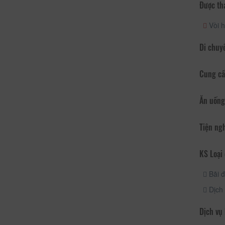
Được th
Vòi h
Di chuy
Cung cấ
Ăn uống
Tiện ng
KS Loại 
Bãi đ
Dịch 
Dịch vụ