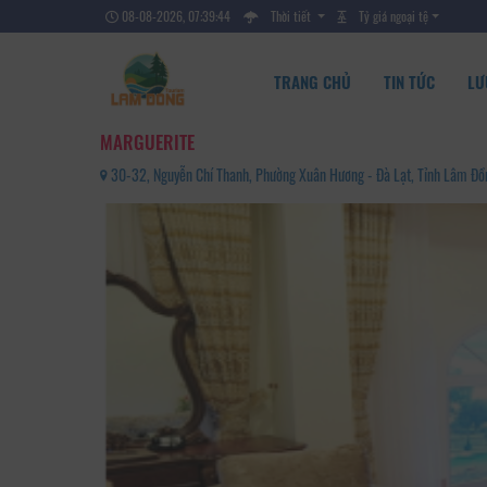
08-08-2026, 07:39:46
Thời tiết
Tỷ giá ngoại tệ
TRANG CHỦ
TIN TỨC
LƯ
MARGUERITE
30-32, Nguyễn Chí Thanh, Phường Xuân Hương - Đà Lạt, Tỉnh Lâm 