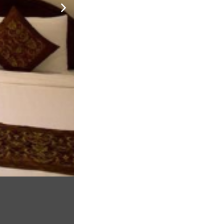
 phố núi. Để kỳ nghỉ của bạn tăng thêm phần thi vị,
 đến với Thành phố ngàn hoa. Tọa lạc tại địa chỉ 30
âm chất lượng là danh dự để làm hài lòng quý
 nhiệt tình, phòng nghỉ đầy đủ tiện nghi, nội thất
h sạn Marguerite chắc chắn sẽ là địa chỉ tin cậy