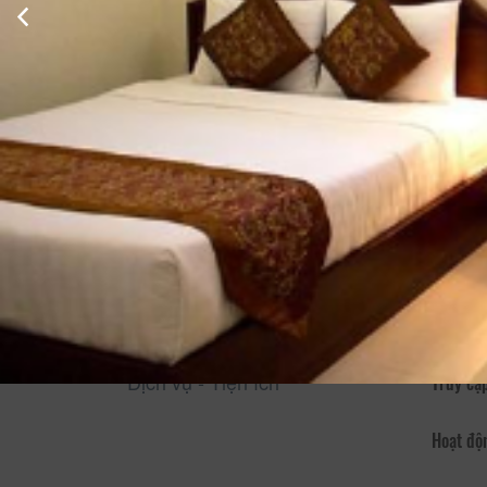
Xem thông tin phòng
Thông Tin Chi Tiết Của Marguerite
Mô tả
Trầm tư
khách s
-32 Ngu
khách.
Với vị t
ấm cúng
khi bạn
Dịch vụ - Tiện ích
Truy cập
Hoạt độ