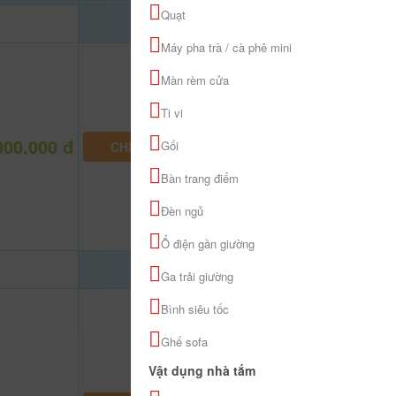
Quạt
Máy pha trà / cà phê mini
Màn rèm cửa
Ti vi
900.000 đ
Gối
CHƯA KHAI BÁO PHÒNG
Bàn trang điểm
Đèn ngủ
Ổ điện gần giường
Ga trải giường
Bình siêu tốc
Ghế sofa
Vật dụng nhà tắm