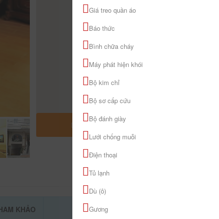
Giá treo quần áo
Báo thức
Bình chữa cháy
Máy phát hiện khói
Bộ kim chỉ
Bộ sơ cấp cứu
Bộ đánh giày
MỞ RỘNG BẢN ĐỒ
Lưới chống muỗi
Điện thoại
Tủ lạnh
Dù (ô)
THAM KHẢO
ĐẶT PHÒNG
Gương