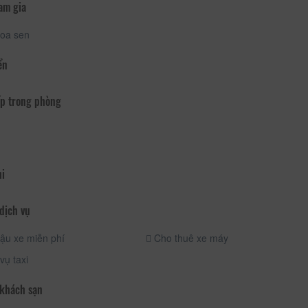
am gia
oa sen
ển
p trong phòng
hi
dịch vụ
ậu xe miễn phí
Cho thuê xe máy
vụ taxi
 khách sạn