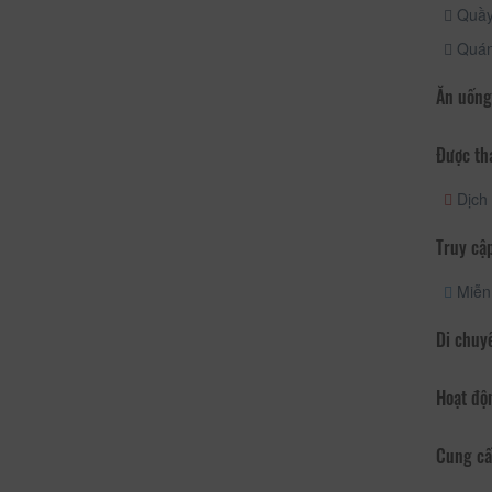
Quầy
Quán
Ăn uống
Được th
Dịch 
Truy cập
Miễn 
Di chuy
Hoạt độ
Cung cấ