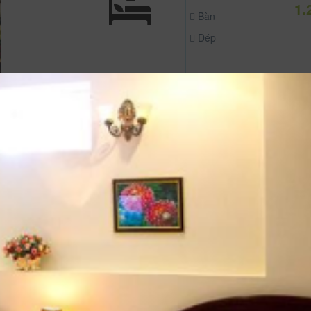
1.
Bàn
Dép
Tủ áo
Bàn
1.
Dép
Thảm