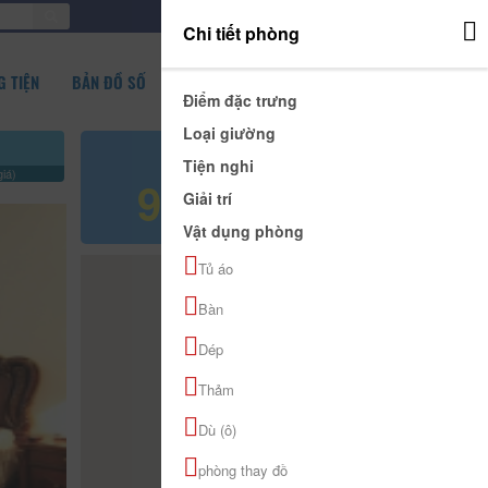
ĐĂNG NHẬP
Chi tiết phòng
 TIỆN
BẢN ĐỒ SỐ
Điểm đặc trưng
Loại giường
Giá tham khảo
Tiện nghi
iá)
900.000 đ
Giải trí
Vật dụng phòng
Tủ áo
Bàn
Dép
Thảm
Dù (ô)
phòng thay đồ