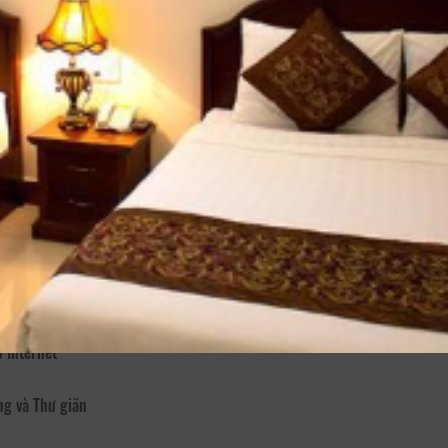
 sâu lắng, Đà Lạt níu chân người bằng những danh thắng đặc trưng nơi
ạn Marguerite sẽ là nơi dừng chân, nghỉ ngơi lý tưởng của du khách khi
yễn Chí Thanh phường 1, Đà Lạt, khách sạn Marguerite lấy phương ch
rí đắc địa – nằm ngay trung tâm thành phố, cùng với phong cách phục vụ
, đặc biệt có tầm nhìn hướng ra Hồ Xuân Hương và khu phố đi bộ, Khác
 đến nghỉ ngơi hay công tác tại Thành phố ngàn hoa.
 Internet
ng và Thư giãn