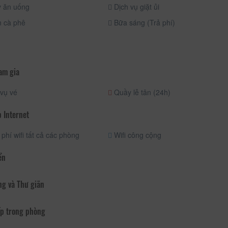
 ăn uống
Dịch vụ giặt ủi
 cà phê
Bữa sáng (Trả phí)
am gia
vụ vé
Quầy lễ tân (24h)
 Internet
phí wifi tất cả các phòng
Wifi công cộng
ển
ng và Thư giãn
p trong phòng