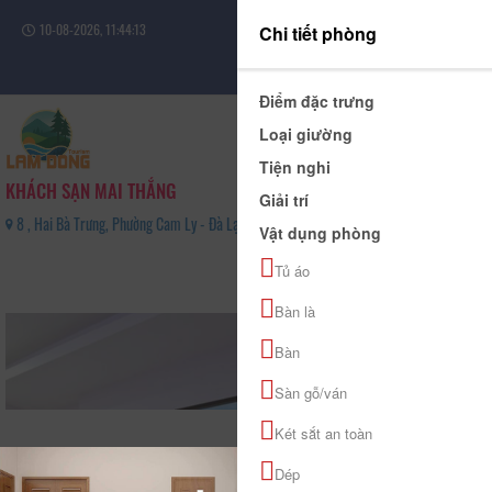
10-08-2026, 11:44:14
Chi tiết phòng
Đăng nhập
Điểm đặc trưng
Loại giường
Tiện nghi
KHÁCH SẠN MAI THẮNG
Giải trí
8 , Hai Bà Trưng, Phường Cam Ly - Đà Lạt, Tỉnh Lâm Đồng - 02633535788
Vật dụng phòng
0
Tủ áo
(0 Đánh giá)
Bàn là
Bàn
Sàn gỗ/ván
Két sắt an toàn
Dép