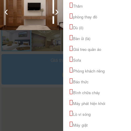
Thảm
phòng thay đồ
Dù (ô)
Bàn ủi (là)
Giá treo quần áo
Giá tham khảo
Sofa
đ
Phòng khách riêng
Báo thức
Bình chữa cháy
Máy phát hiện khói
Lò vi sóng
Máy giặt