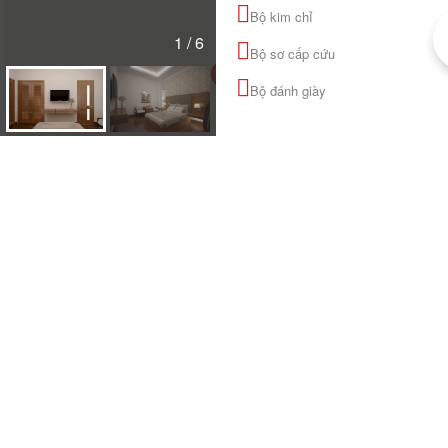
Bộ kim chỉ
1 / 6
Bộ sơ cấp cứu
Bộ đánh giày
Lưới chống muỗi
Điện thoại
Tủ lạnh
Dù (ô)
Gương
MỞ RỘNG BẢN ĐỒ
Quạt
Màn rèm cửa
Ti vi
Gối