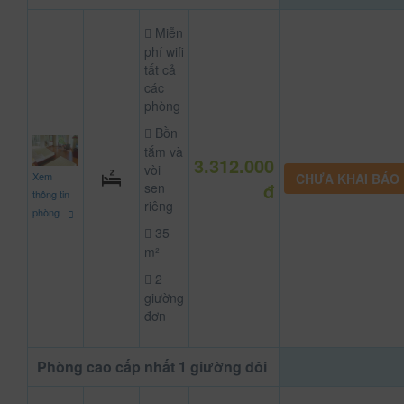
Miễn
phí wifi
tất cả
các
phòng
Bồn
tắm và
3.312.000
vòi
Xem
CHƯA KHAI BÁO
đ
sen
thông tin
riêng
phòng
35
m²
2
giường
đơn
Phòng cao cấp nhất 1 giường đôi