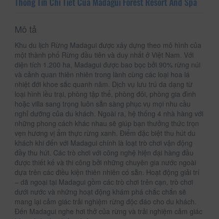
Thông Tin Chi Tiết Của Madagui Forest Resort And Spa
Mô tả
Khu du lịch Rừng Madagui được xây dựng theo mô hình của
một thành phố Rừng đầu tiên và duy nhất ở Việt Nam. Với
diện tích 1.200 ha, Madagui được bao bọc bởi 90% rừng núi
và cảnh quan thiên nhiên trong lành cùng các loại hoa lá
nhiệt đới khoe sắc quanh năm. Dịch vụ lưu trú da dạng từ
loại hình lều trại, phòng tập thể, phòng đôi, phòng gia đình
hoặc villa sang trọng luôn sẵn sàng phục vụ mọi nhu cầu
nghỉ dưỡng của du khách. Ngoài ra, hệ thống 4 nhà hàng với
những phong cách khác nhau sẽ giúp bạn thưởng thức trọn
vẹn hương vị ẩm thực rừng xanh. Điểm đặc biệt thu hút du
khách khi đến với Madagui chính là loạt trò chơi vận động
đầy thu hút. Các trò chơi với công nghệ hiện đại hàng đầu
được thiết kế và thi công bởi những chuyên gia nước ngoài
dựa trên các điều kiện thiên nhiên có sẵn. Hoạt động giải trí
– dã ngoại tại Madagui gồm các trò chơi trên cạn, trò chơi
dưới nước và những hoạt động khám phá chắc chắn sẽ
mang lại cảm giác trải nghiệm rừng độc đáo cho du khách.
Đến Madagui nghe hơi thở của rừng và trải nghiệm cảm giác