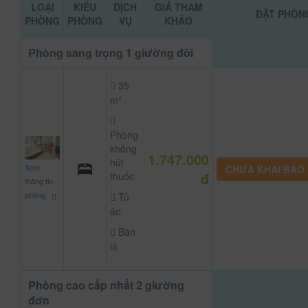
LOẠI
KIỂU
DỊCH
GIÁ THAM
ĐẶT PHÒN
PHÒNG
PHÒNG
VỤ
KHẢO
Phòng sang trọng 1 giường đôi
35
m²
Phòng
không
1.747.000
hút
Xem
CHƯA KHAI BÁO
đ
thuốc
thông tin
phòng
Tủ
áo
Bàn
là
Phòng cao cấp nhất 2 giường
đơn