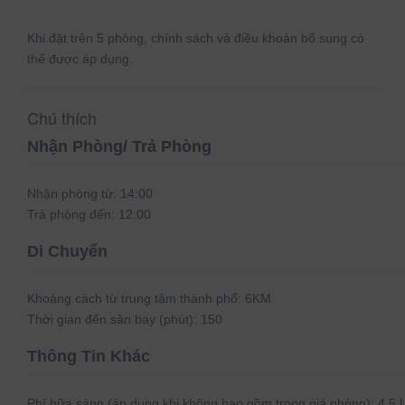
Khi đặt trên 5 phòng, chính sách và điều khoản bổ sung có
thể được áp dụng.
Chú thích
Nhận Phòng/ Trả Phòng
Nhận phòng từ:
14:00
Trả phòng đến:
12:00
Di Chuyển
Khoảng cách từ trung tâm thành phố:
6KM
Thời gian đến sân bay (phút):
150
Thông Tin Khác
Phí bữa sáng (áp dụng khi không bao gồm trong giá phòng):
4.5