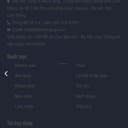
Địa chỉ: Tầng 3 khu 9 tầng, Trung tâm Hành chính tỉnh Lâm
Đồng, số 36 Trần Phú, phường Xuân Hương - Đà Lạt, tỉnh
Lâm Đồng
Tổng đài hỗ trợ: (+84.235) 3.916.961
Email: ttxtdl@lamdong.gov.vn
Giấy phép: 311/GP-BC do Cục Báo chí - Bộ Văn hóa Thông tin
cấp ngày 13/10/2006
Danh mục
Khách sạn
Tour
Ẩm thực
Lễ hội & Sự kiện
Khám phá
Tin tức
Mua sắm
Giới thiệu
Lịch trình
Tiện ích
Tải ứng dụng