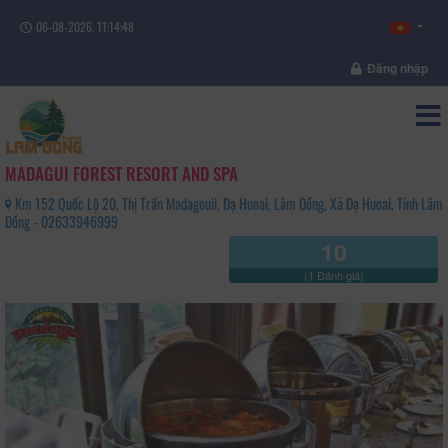
06-08-2026, 11:14:49
Đăng nhập
MADAGUI FOREST RESORT AND SPA
Km 152 Quốc Lộ 20, Thị Trấn Madagouil, Đạ Huoai, Lâm Đồng, Xã Đạ Huoai, Tỉnh Lâm
Đồng - 02633946999
10
(1 Đánh giá)