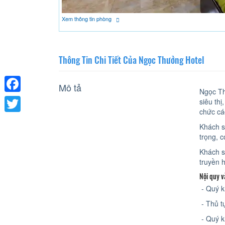
Xem thông tin phòng
Thông Tin Chi Tiết Của Ngọc Thưởng Hotel
Mô tả
Ngọc Thư
Facebook
siêu th
chức các
Twitter
Khách s
trọng, 
Khách s
truyền h
Nội quy v
- Quý k
- Thủ t
- Quý k