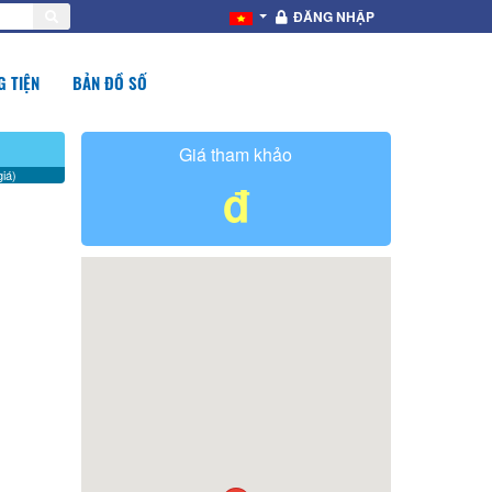
ĐĂNG NHẬP
 TIỆN
BẢN ĐỒ SỐ
Giá tham khảo
iá)
đ