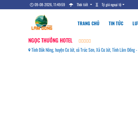
09-08-2026, 11:50:00
Thời tiết
Tỷ giá ngoại tệ
TRANG CHỦ
TIN TỨC
LƯ
NGỌC THƯỞNG HOTEL
Tỉnh Đắk Nông, huyện Cư Jút, xã Trúc Sơn, Xã Cư Jút, Tỉnh Lâm Đồn