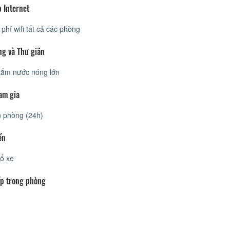
 Internet
phí wifi tất cả các phòng
ng và Thư giãn
tắm nước nóng lớn
am gia
 phòng (24h)
ển
ổ xe
p trong phòng