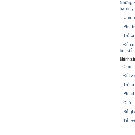
Những k
hành lý
- Chính
+ Phù h
+ Trẻ em
+ Để xe
tìm kiế
Chính sác
- Chính 
+ Đối vớ
+ Trẻ e
+ Phí p
+ Chỗ n
+ Số gi
+ Tất c