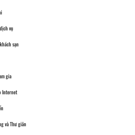
hi
dịch vụ
 khách sạn
am gia
 Internet
ển
ng và Thư giãn