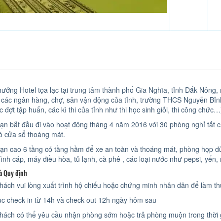
ởng Hotel tọa lạc tại trung tâm thành phố Gia Nghĩa, tỉnh Đắk Nông, nằm
ị, các ngân hàng, chợ, sân vận động của tỉnh, trường THCS Nguyễn Bỉ
 đợt tập huấn, các kì thi của tỉnh như thi học sinh giỏi, thi công chức…
ạn bắt đầu đi vào hoạt đông tháng 4 năm 2016 với 30 phòng nghỉ tất cả
có cửa sổ thoáng mát.
ạn cao 6 tầng có tầng hầm để xe an toàn và thoáng mát, phòng họp d
ình cáp, máy điều hòa, tủ lạnh, cà phê , các loại nước như pepsi, yến, 
à Quy định
hách vui lòng xuất trình hộ chiếu hoặc chứng minh nhân dân để làm thủ
ục check in từ 14h và check out 12h ngày hôm sau
hách có thể yêu cầu nhận phòng sớm hoặc trả phòng muộn trong thời gi