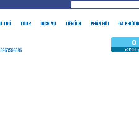
U TRÚ
TOUR
DỊCH VỤ
TIỆN ÍCH
PHẢN HỒI
ĐA PHƯƠNG
0
g - 0963596886
(0 Đánh g