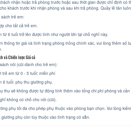
hách nhận hoặc trả phòng trước hoặc sau thời gian được chỉ định có th
 cho khách trước khi nhận phòng và sau khi trả phòng. Quầy lễ tân luô
 sách trẻ em:
ợp cho tất cả trẻ em.
 từ 6 tuổi trở lên được tính như người lớn tại chỗ nghỉ này.
m thông tin giá và tình trạng phòng trống chính xác, vui lòng thêm số 
m.
h và Chiến lược Giá cả
sách nôi (cũi dành cho trẻ em):
i trẻ em từ 0 - 5 tuổi: miễn phí
m 6 tuổi: phụ thu giường phụ.
hụ thu sẽ không được tự động tính thêm vào tổng chi phí phòng và cần 
ghỉ không có chỗ cho nôi (cũi).
ường phụ tối đa cho phép phụ thuộc vào phòng bạn chọn. Vui lòng kiểm 
ả giường phụ còn tùy thuộc vào tình trạng có sẵn.