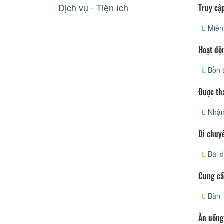
Dịch vụ - Tiện ích
Truy cập
Miễn 
Hoạt độ
Bồn 
Được th
Nhận
Di chuy
Bãi đ
Cung cấ
Bàn
Ăn uống