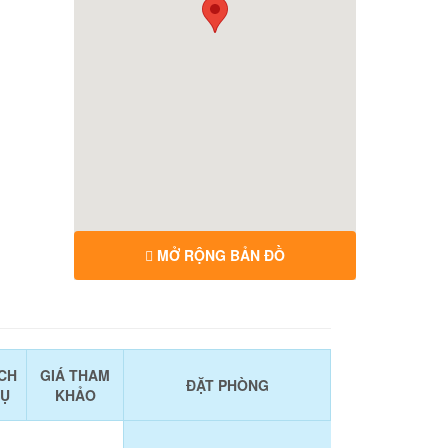
MỞ RỘNG BẢN ĐỒ
CH
GIÁ THAM
ĐẶT PHÒNG
Ụ
KHẢO