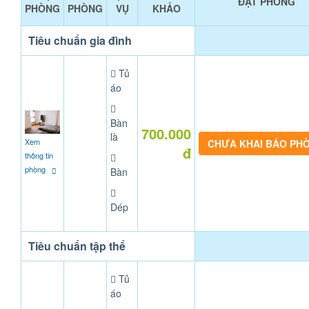
ĐẶT PHÒNG
PHÒNG
PHÒNG
VỤ
KHẢO
Tiêu chuẩn gia đình
Tủ
áo
Bàn
700.000
là
Xem
CHƯA KHAI BÁO PH
đ
thông tin
phòng
Bàn
Dép
Tiêu chuẩn tập thể
Tủ
áo