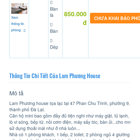
Bàn
850.000
là
Xem
CHƯA KHAI BÁO PH
đ
thông tin
phòng
Bàn
Dép
Thông Tin Chi Tiết Của Lam Phương House
Mô tả
Lam Phương house tọa lạc tại 47 Phan Chu Trinh, phường 9,
thành phố Đà Lạt.
Căn hộ mini bao gồm đầy đủ tiện nghi như máy giặt, tủ lạnh,
lò vi sóng, bếp từ, nồi cơm điện, máy sấy tóc, bàn ủi...cho mn
sử dụng thoải mái như ở nhà luôn...
Nhà có 1 phòng khách, 1 bếp, 2 toilet, 2 phòng ngủ 4 giường