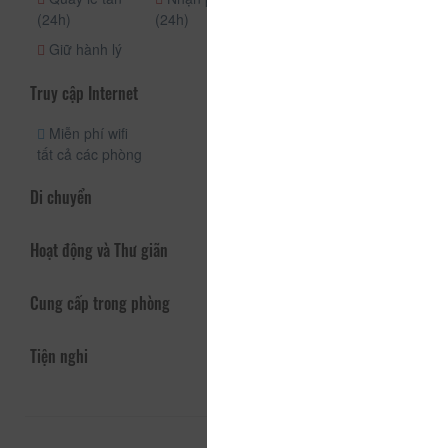
(24h)
(24h)
hàng ngày
Giữ hành lý
Truy cập Internet
Miễn phí wifi
tất cả các phòng
Di chuyển
Hoạt động và Thư giãn
Cung cấp trong phòng
Tiện nghi