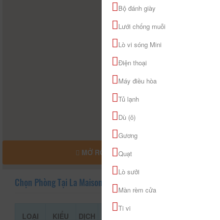
Bộ đánh giày
Lưới chống muỗi
Lò vi sóng Mini
Điện thoại
Máy điều hòa
Tủ lạnh
Dù (ô)
Gương
MỞ RỘNG BẢN ĐỒ
Quạt
Lò sưởi
Chọn Phòng Tại La Maison Grise
Màn rèm cửa
Ti vi
LOẠI
KIỂU
DỊCH
GIÁ THAM