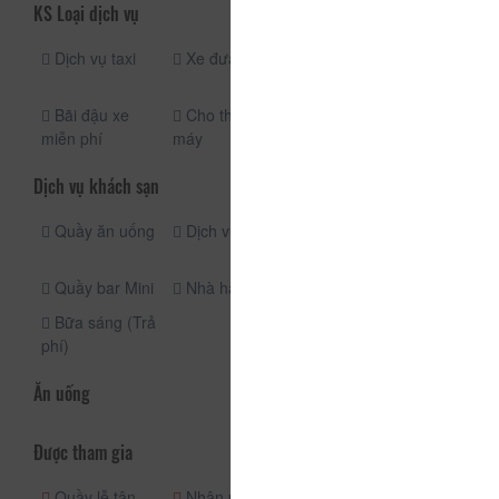
KS Loại dịch vụ
Dịch vụ taxi
Xe đưa đón
Đưa đón sân
bay
Bãi đậu xe
Cho thuê xe
miễn phí
máy
Dịch vụ khách sạn
Quầy ăn uống
Dịch vụ giặt ủi
Vật dụng
nướng BBQ
Quầy bar Mini
Nhà hàng
Quán cà phê
Bữa sáng (Trả
phí)
Ăn uống
Được tham gia
Quầy lễ tân
Nhận phòng
Dịch vụ phòng