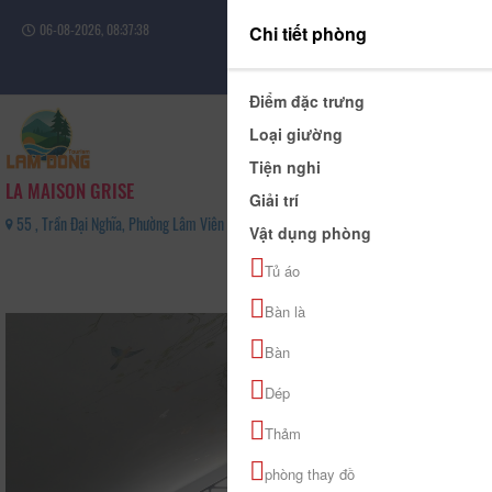
06-08-2026, 08:37:38
Chi tiết phòng
Đăng nhập
Điểm đặc trưng
Loại giường
Tiện nghi
LA MAISON GRISE
Giải trí
55 , Trần Đại Nghĩa, Phường Lâm Viên - Đà Lạt, Tỉnh Lâm Đồng - 0938405075
Vật dụng phòng
0
Tủ áo
(0 Đánh giá)
Bàn là
Bàn
Dép
Thảm
phòng thay đồ