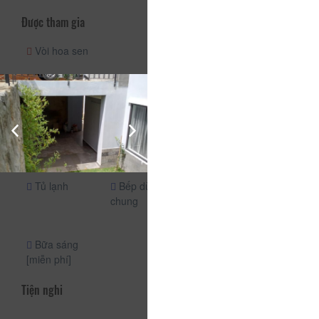
Được tham gia
Vòi hoa sen
Di chuyển
Cung cấp trong phòng
Ăn uống
Tủ lạnh
Bếp dùng
Bếp
chung
Dịch vụ phòng
[24 giờ]
Bữa sáng
[miễn phí]
Tiện nghi