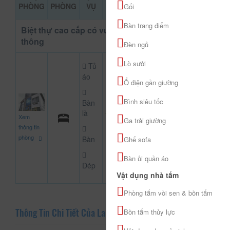
ĐẶT PHÒNG
PHÒNG
PHÒNG
VỤ
KHẢO
Gối
Bàn trang điểm
Biệt thự cao cấp có vườn liên
thông
Đèn ngủ
Lò sưởi
Tủ
áo
Ổ điện gần giường
Bình siêu tốc
Bàn
5.600.000
là
Xem
CHƯA KHAI BÁO 
Ga trải giường
đ
thông tin
phòng
Bàn
Ghế sofa
Bàn ủi quần áo
Dép
Vật dụng nhà tắm
Phòng tắm vòi sen & bồn tắm
Thông Tin Chi Tiết Của La Maison Grise
Bồn tắm thủy lực