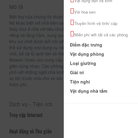
Vật dụng dọn vệ sinh
Mô tả
Vòi hoa sen
Biệt thự của chúng tôi được xây dựng theo kiểu Neo cổ điển.
Nó khác biệt với nhà bên cạnh. Bạn có thể hoàn toàn cảm
Truyền hình vệ tinh/ cáp
thấy như ở nhà với tiêu chuẩn khách sạn. Biệt thự có sân
Miễn phí wifi tất cả các phòng
riêng và tầng hầm, xung quanh là khu vườn đẹp đẽ. Ghế dài,
khu vui chơi được kết nối với phòng ăn tối và bếp mở. Bạn có
Điểm đặc trưng
thể sử dụng mọi dụng cụ nấu nướng hiện đại và quầy rượu
nhỏ, kể cả tủ lạnh lớn và thiết bị nướng BBQ ngoài trời. La
Vật dụng phòng
Maison Grise còn cung cấp các trò chơi và bài giúp bạn thư
Loại giường
giãn cùng nhau. Các phòng áp mái tràn ngập cảnh sắc thành
phố với những ngôi nhà kính gần đó. Chúng tôi có sân đậu
Giải trí
xe lớn trước nhà cho xe oto và xe tải của bạn mà không thu
Tiện nghi
thêm phí.
Vật dụng nhà tắm
Dịch vụ - Tiện ích
Truy cập Internet
Hoạt động và Thư giãn