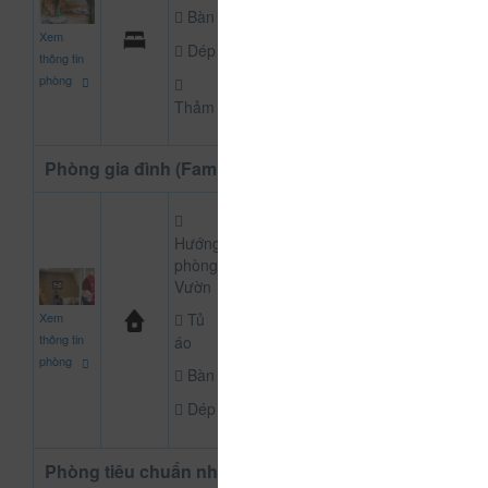
Bàn
965.000
Xem
CHƯA KHAI BÁO P
đ
Dép
thông tin
phòng
Thảm
Phòng gia đình (Family) nhà gỗ
Hướng
phòng:
Vườn
825.000
Xem
Tủ
CHƯA KHAI BÁO P
đ
thông tin
áo
phòng
Bàn
Dép
Phòng tiêu chuẩn nhà gỗ