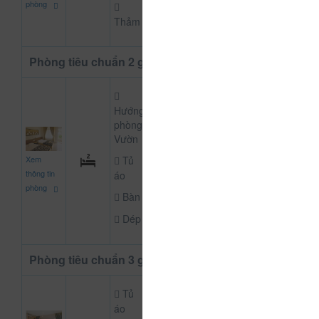
phòng
Thảm
Phòng tiêu chuẩn 2 giường
Hướng
phòng:
Vườn
765.000
Xem
Tủ
CHƯA KHAI BÁO P
đ
thông tin
áo
phòng
Bàn
Dép
Phòng tiêu chuẩn 3 giường đôi
Tủ
áo