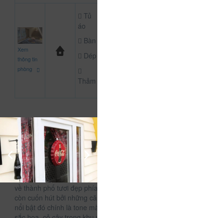
Tủ
áo
Bàn
589.000
Xem
CHƯA KHAI BÁO P
đ
Dép
thông tin
phòng
Thảm
Thông Tin Chi Tiết Của La Clé Hill
Mô tả
La Cle' Hill sở hữu những ngôi nhà biệt thự trên cao như ở xứ
Hàn, với vườn hoa lớn, những con đường đá sỏi và view đổ
về thành phố tươi đẹp phía trước. Không chỉ thế, nơi đây
còn cuốn hút bởi những căn phòng ấm cúng, sang trọng, mà
nổi bật đó chính là tone màu trắng tinh khôi, điểm xuyết cùng
sắc hoa, cỏ cây trong khu vườn. Và vẻ đẹp tuyệt vời như vậy,