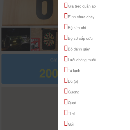
Giá treo quần áo
Bình chữa cháy
Bộ kim chỉ
Bộ sơ cấp cứu
Bộ đánh giày
Giá tham khảo
Lưới chống muỗi
200.000 đ
Tủ lạnh
Dù (ô)
Gương
Quạt
Ti vi
Gối