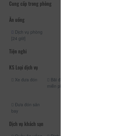
Cung cấp trong phòng
Ăn uống
Dịch vụ phòng
[24 giờ]
Tiện nghi
KS Loại dịch vụ
Xe đưa đón
Bãi đậu xe
Dịch vụ taxi
miễn phí
Cho thuê xe
máy
Đưa đón sân
bay
Dịch vụ khách sạn