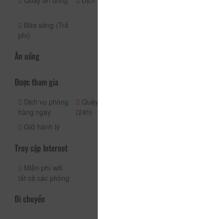
Quầy ăn uống
Dịch vụ giặt ủi
Vật dụng
nướng BBQ
Bữa sáng (Trả
phí)
Ăn uống
Được tham gia
Dịch vụ phòng
Quầy lễ tân
Nhận phòng
hàng ngày
(24h)
(24h)
Giữ hành lý
Truy cập Internet
Miễn phí wifi
tất cả các phòng
Di chuyển