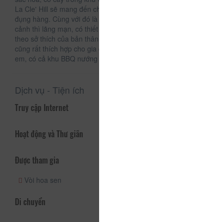
La Cle' Hill sẽ mang đến cho bạn ngàn góc sống ảo không
đụng hàng. Cùng với đó là những căn phòng sạch sẽ, khung
cảnh thì lãng mạn, có thiết kế riêng biệt. Bạn có thể lựa chọn
theo sở thích của bản thân đấy nhé. Homestay La Cle' Hill
cũng rất thích hợp cho gia đình, bởi có khu đồ chơi cho trẻ
em, có cả khu BBQ nướng ngoài trời.
Dịch vụ - Tiện ích
Truy cập Internet
Hoạt động và Thư giãn
Được tham gia
Vòi hoa sen
Di chuyển