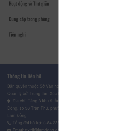
Hoạt động và Thư giãn
Cung cấp trong phòng
Tiện nghi
Thông tin liên hệ
Bản quyền thuộc Sở Văn hoá, Thể thao và Du lịch Lâm Đồng.
Quản lý bởi Trung tâm Xúc tiến Du lịch Lâm Đồng
Địa chỉ: Tầng 3 khu 9 tầng, Trung tâm Hành chính tỉnh Lâm
Đồng, số 36 Trần Phú, phường Xuân Hương - Đà Lạt, tỉnh
Lâm Đồng
Tổng đài hỗ trợ: (+84.235) 3.916.961
Email: ttxtdl@lamdong.gov.vn