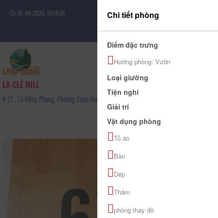
07-08-2026, 10:18:35
Chi tiết phòng
Đăng nhập
Điểm đặc trưng
Hướng phòng: Vườn
Loại giường
LA CLÉ HILL
Tiện nghi
27 , Lê Hồng Phong, Phường Xuân Hương - Đà Lạt, Tỉnh Lâm Đồng - 0972079279
Giải trí
0
Vật dụng phòng
(0 Đánh giá)
Tủ áo
Bàn
Dép
Thảm
phòng thay đồ