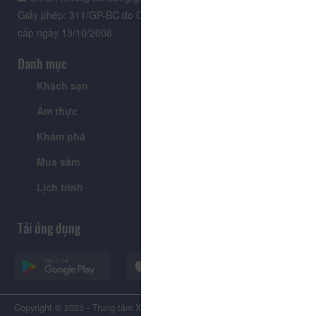
Giấy phép: 311/GP-BC do Cục Báo chí - Bộ Văn hóa Thông tin
cấp ngày 13/10/2006
Danh mục
Khách sạn
Tour
Ẩm thực
Lễ hội & Sự kiện
Khám phá
Tin tức
Mua sắm
Giới thiệu
Lịch trình
Tiện ích
Tải ứng dụng
Copyright © 2025 - Trung tâm Xúc tiến Du lịch Tỉnh Lâm Đồng