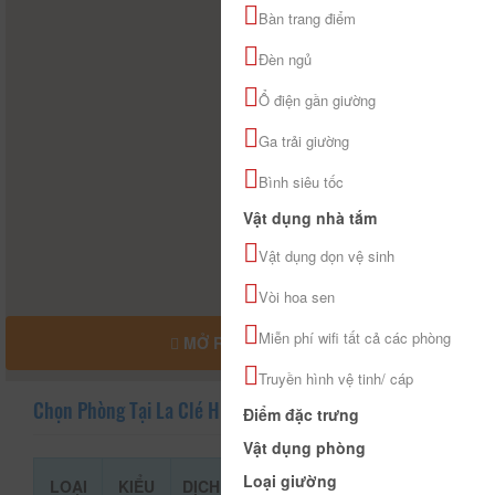
Bàn trang điểm
Đèn ngủ
Ổ điện gần giường
Ga trải giường
Bình siêu tốc
Vật dụng nhà tắm
Vật dụng dọn vệ sinh
Vòi hoa sen
Miễn phí wifi tất cả các phòng
MỞ RỘNG BẢN ĐỒ
Truyền hình vệ tinh/ cáp
Chọn Phòng Tại La Clé Hill
Điểm đặc trưng
Vật dụng phòng
Loại giường
LOẠI
KIỂU
DỊCH
GIÁ THAM