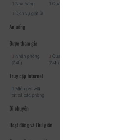
Nhà hàng
Quán cà phê
Quầy bar Mini
Dịch vụ giặt ủi
Ăn uống
Được tham gia
Nhận phòng
Quầy lễ tân
Dịch vụ vé
(24h)
(24h)
Truy cập Internet
Miễn phí wifi
tất cả các phòng
Di chuyển
Hoạt động và Thư giãn