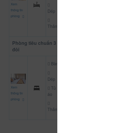
550.000
Xem
CHƯA KHAI BÁO PH
đ
thông tin
Dép
phòng
Thảm
Phòng tiêu chuẩn 3 giường
đôi
Bàn
Dép
750.000
Xem
Tủ
CHƯA KHAI BÁO PH
đ
thông tin
áo
phòng
Thảm