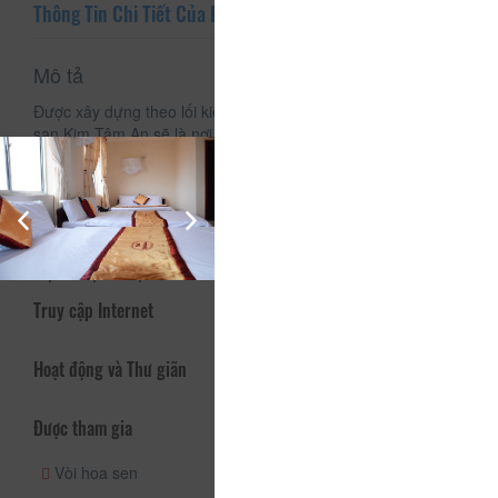
Thông Tin Chi Tiết Của Kim Tâm An 1
Mô tả
Được xây dựng theo lối kiến trúc hiện đại và tinh tế, khách
sạn Kim Tâm An sẽ là nơi lý tưởng để quý khách tổ chức các
buổi tiệc cưới, hội nghị, gala dinner...Với những chương trình
khuyến mãi trong mùa cưới, sẽ chắp cánh thêm niềm vui cho
các đôi bạn trẻ trong ngày trọng đại của mình.
Dịch vụ - Tiện ích
Truy cập Internet
Hoạt động và Thư giãn
Được tham gia
Vòi hoa sen