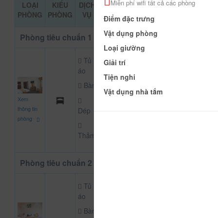
Miễn phí wifi tất cả các phòng
LOẠI
KIỂU
DỊCH
GIÁ THAM
ĐẶT PHÒNG
PHÒNG
PHÒNG
VỤ
KHẢO
Điểm đặc trưng
Vật dụng phòng
Phòng tiêu chuẩn 1 giường
Loại giường
Tủ
Giải trí
áo
Tiện nghi
Bàn
350.000
Vật dụng nhà tắm
Xem
CHƯA KHAI BÁO PH
đ
thông tin
Dép
phòng
Thảm
Phòng tiêu chuẩn 2 giường
Tủ
áo
Bàn