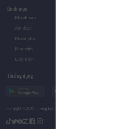
Danh mục
Khách sạn
Tour
Ẩm thực
Lễ hội & Sự kiện
Khám phá
Tin tức
Mua sắm
Giới thiệu
Lịch trình
Tiện ích
Tải ứng dụng
Copyright © 2025 - Trung tâm Xúc tiến Du lịch Tỉnh Lâm Đồng