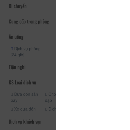
Di chuyển
Cung cấp trong phòng
Ăn uống
Dịch vụ phòng
[24 giờ]
Tiện nghi
KS Loại dịch vụ
Đưa đón sân
Cho thuê xe
Cho thuê xe
bay
đạp
máy
Xe đưa đón
Dịch vụ taxi
Dịch vụ khách sạn