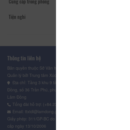
Cung cấp trong phòng
Tiện nghi
Thông tin liên hệ
Bản quyền thuộc Sở Văn hoá, Thể thao và Du lịch Lâm Đồng.
Quản lý bởi Trung tâm Xúc tiến Du lịch Lâm Đồng
Địa chỉ: Tầng 3 khu 9 tầng, Trung tâm Hành chính tỉnh Lâm
Đồng, số 36 Trần Phú, phường Xuân Hương - Đà Lạt, tỉnh
Lâm Đồng
Tổng đài hỗ trợ: (+84.235) 3.916.961
Email: ttxtdl@lamdong.gov.vn
Giấy phép: 311/GP-BC do Cục Báo chí - Bộ Văn hóa Thông tin
cấp ngày 13/10/2006