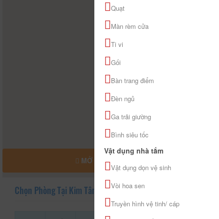
Quạt
Màn rèm cửa
Ti vi
Gối
Bàn trang điểm
Đèn ngủ
Ga trải giường
Bình siêu tốc
Vật dụng nhà tắm
MỞ RỘNG BẢN ĐỒ
Vật dụng dọn vệ sinh
Vòi hoa sen
Chọn Phòng Tại Kim Tâm An 1
Truyền hình vệ tinh/ cáp