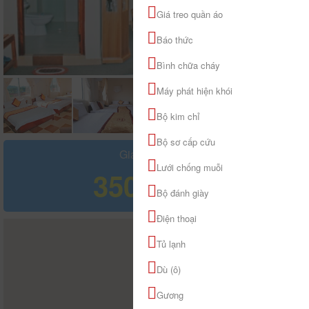
Giá treo quần áo
Báo thức
Bình chữa cháy
Máy phát hiện khói
Bộ kim chỉ
Bộ sơ cấp cứu
Giá tham khảo
Lưới chống muỗi
350.000 đ
Bộ đánh giày
Điện thoại
Tủ lạnh
Dù (ô)
Gương