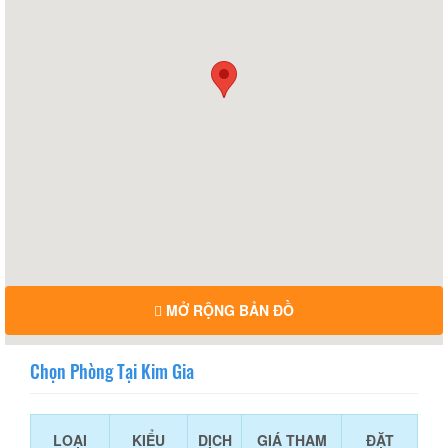
MỞ RỘNG BẢN ĐỒ
Chọn Phòng Tại Kim Gia
LOẠI
KIỂU
DỊCH
GIÁ THAM
ĐẶT