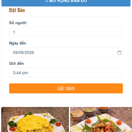
MỞ RỘNG BẢN ĐỒ
Đặt Bàn
Số người
Ngày đến
Giờ đến