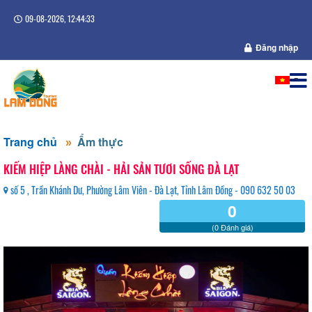
09-08-2026, 12:44:33
Đăng nhập
Trang chủ
Ẩm thực
KIẾM HIỆP LÀNG CHÀI - HẢI SẢN TƯƠI SỐNG ĐÀ LẠT
số 5 , Trần Khánh Dư, Phường Lâm Viên - Đà Lạt, Tỉnh Lâm Đồng - 090 632 50 03
0
(0 Đánh giá)