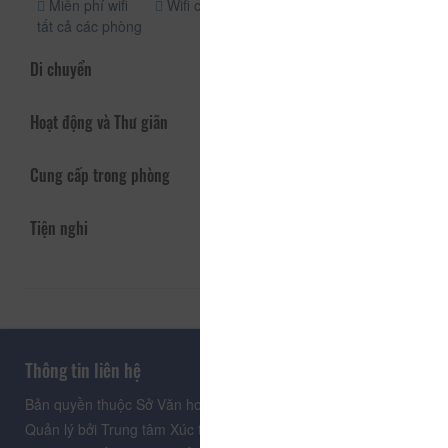
Miễn phí wifi
Wifi công cộng
tất cả các phòng
Di chuyển
Hoạt động và Thư giãn
Cung cấp trong phòng
Tiện nghi
Thông tin liên hệ
Bản quyền thuộc Sở Văn hoá, Thể thao và Du lịch Lâm Đồng.
Quản lý bởi Trung tâm Xúc tiến Du lịch Lâm Đồng