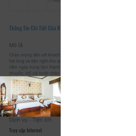
Thông Tin Chi Tiết Của Khách Sạn Kim Cương
Mô tả
Chào mừng đến với khách sạn Kim Cương, nơi mang đến sự
hài lòng và tiện nghi cho quý khách. Khách sạn Kim Cương
nằm ngay trung tâm thành phố Đà Lạt, cực kì thuận lợi để di
chuyển, chỉ vài bước chân đến chợ Đà Lạt và các quán địa
phương. Khách sạn Kim Cương là khách sạn thoải mái có
kinh nghiệm trong phục vụ, giá cả hợp lí, WiFi miễn phí và vị
trí tiện lợi.
Dịch vụ - Tiện ích
Truy cập Internet