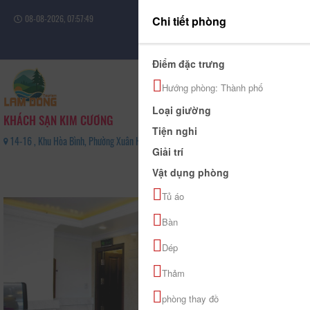
08-08-2026, 07:57:49
Chi tiết phòng
Đăng nhập
Điểm đặc trưng
Hướng phòng: Thành phố
Loại giường
KHÁCH SẠN KIM CƯƠNG
Tiện nghi
14-16 , Khu Hòa Bình, Phường Xuân Hương - Đà Lạt, Tỉnh Lâm Đồng - 02633820789
Giải trí
0
Vật dụng phòng
(0 Đánh giá)
Tủ áo
Bàn
Dép
Thảm
phòng thay đồ