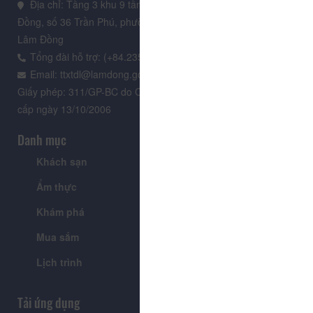
Địa chỉ: Tầng 3 khu 9 tầng, Trung tâm Hành chính tỉnh Lâm
Đồng, số 36 Trần Phú, phường Xuân Hương - Đà Lạt, tỉnh
Lâm Đồng
Tổng đài hỗ trợ: (+84.235) 3.916.961
Email: ttxtdl@lamdong.gov.vn
Giấy phép: 311/GP-BC do Cục Báo chí - Bộ Văn hóa Thông tin
cấp ngày 13/10/2006
Danh mục
Khách sạn
Tour
Ẩm thực
Lễ hội & Sự kiện
Khám phá
Tin tức
Mua sắm
Giới thiệu
Lịch trình
Tiện ích
Tải ứng dụng