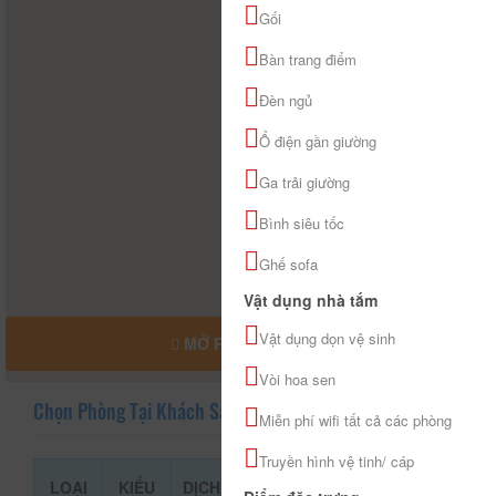
Gối
Bàn trang điểm
Đèn ngủ
Ổ điện gần giường
Ga trải giường
Bình siêu tốc
Ghế sofa
Vật dụng nhà tắm
Vật dụng dọn vệ sinh
MỞ RỘNG BẢN ĐỒ
Vòi hoa sen
Chọn Phòng Tại Khách Sạn Kim Cương
Miễn phí wifi tất cả các phòng
Truyền hình vệ tinh/ cáp
LOẠI
KIỂU
DỊCH
GIÁ THAM