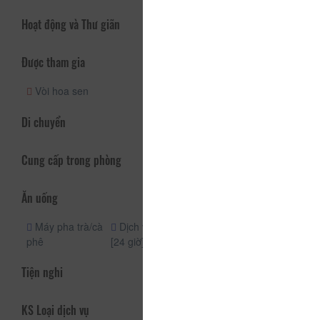
Hoạt động và Thư giãn
Được tham gia
Vòi hoa sen
Di chuyển
Cung cấp trong phòng
Ăn uống
Máy pha trà/cà
Dịch vụ phòng
phê
[24 giờ]
Tiện nghi
KS Loại dịch vụ