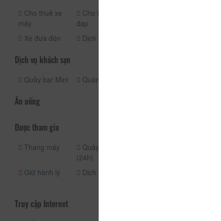
Cho thuê xe
Cho thuê xe
Đưa đón sân
máy
đạp
bay
Xe đưa đón
Dịch vụ taxi
Dịch vụ khách sạn
Quầy bar Mini
Quán cà phê
Dịch vụ giặt ủi
Ăn uống
Được tham gia
Thang máy
Quầy lễ tân
Nhận phòng
(24h)
(24h)
Giữ hành lý
Dịch vụ vé
Dịch vụ phòng
hàng ngày
Truy cập Internet