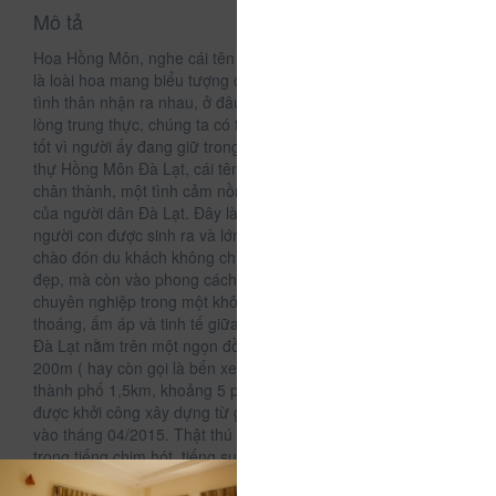
Mô tả
Hoa Hồng Môn, nghe cái tên cứ ngỡ là hoa hồng, nhưng đây
là loài hoa mang biểu tượng của ngọn lửa hồng, dấu hiện để
tình thân nhận ra nhau, ở đâu có hình ngọn lửa, ở đấy có
lòng trung thực, chúng ta có thể tin tưởng như một người bạn
tốt vì người ấy đang giữ trong lòng ngọn lửa yêu thương. Biệt
thự Hồng Môn Đà Lạt, cái tên là lạ, nhưng thể hiện tình cảm
chân thành, một tình cảm nồng ấm, thanh lịch và tao nhã
của người dân Đà Lạt. Đây là căn nhà mà chúng tôi - những
người con được sinh ra và lớn lên tại Đà Lạt muốn thành tâm
chào đón du khách không chỉ nhờ vào những căn phòng
đẹp, mà còn vào phong cách phục vụ của đội ngũ nhân viên
chuyên nghiệp trong một không gian được thiết kế rộng
thoáng, ấm áp và tinh tế giữa cỏ và hoa. Biệt thự Hồng Môn
Đà Lạt nằm trên một ngọn đồi nhỏ cách bến xe liên tỉnh
200m ( hay còn gọi là bến xe Phương Trang), cách trung tâm
thành phố 1,5km, khoảng 5 phút lái xe. Biệt thự 35 phòng
được khởi công xây dựng từ giữa năm 2014 và khai trương
vào tháng 04/2015. Thật thú vị khi mỗi sáng ta thức giấc
trong tiếng chim hót, tiếng suối chảy, và ngắm những chú
sóc nhỏ tung tăng đùa giỡn và gặm những quả hồng vàng