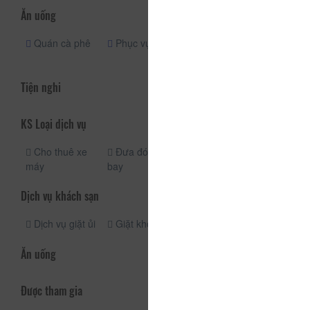
Ăn uống
Quán cà phê
Phục vụ phòng
Dịch vụ phòng
[24 giờ]
Tiện nghi
KS Loại dịch vụ
Cho thuê xe
Đưa đón sân
máy
bay
Dịch vụ khách sạn
Dịch vụ giặt ủi
Giặt khô
Ăn uống
Được tham gia