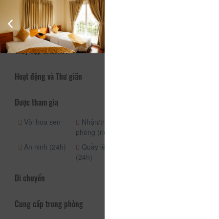
ươm trong khu vườn hơn 12.000m2 của biệt thự.
Dịch vụ - Tiện ích
Truy cập Internet
Hoạt động và Thư giãn
Được tham gia
Vòi hoa sen
Nhận/trả
Nhận phòng
phòng (riêng)
(24h)
An ninh (24h)
Quầy lễ tân
(24h)
Di chuyển
Cung cấp trong phòng