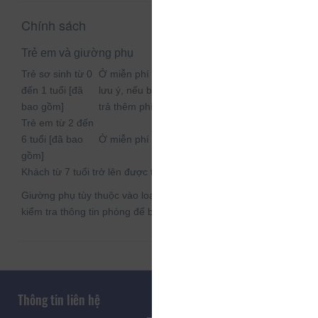
Chính sách
Trẻ em và giường phụ
Trẻ sơ sinh từ 0
Ở miễn phí nếu sử dụng giường sẵn có. Xin
đến 1 tuổi [đã
lưu ý, nếu bạn cần nôi em bé thì có thể phải
bao gồm]
trả thêm phí.
Trẻ em từ 2 đến
6 tuổi [đã bao
Ở miễn phí nếu sử dụng giường sẵn có.
gồm]
Khách từ 7 tuổi trở lên được tính như người lớn
Giường phụ tùy thuộc vào loại phòng bạn chọn, xin vui lòng
kiểm tra thông tin phòng để biết thêm chi tiết.
Thông tin liên hệ