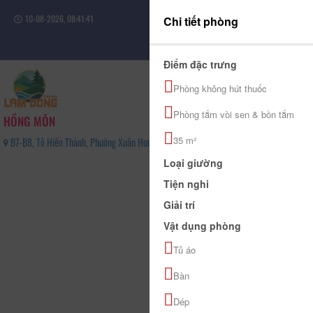
10-08-2026, 08:41:41
Chi tiết phòng
Đăng nhập
Điểm đặc trưng
Phòng không hút thuốc
Phòng tắm vòi sen & bồn tắm
HỒNG MÔN
35 m²
B7-B8, Tô Hiến Thành, Phường Xuân Hương - Đà Lạt, Tỉnh Lâm Đồng - 02633532068
0
Loại giường
(0 Đánh giá)
Tiện nghi
Giải trí
Vật dụng phòng
Tủ áo
Bàn
Dép