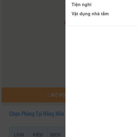
Tiện nghi
Vật dụng nhà tắm
MỞ RỘNG BẢN ĐỒ
Chọn Phòng Tại Hồng Môn
LOẠI
KIỂU
DỊCH
GIÁ THAM