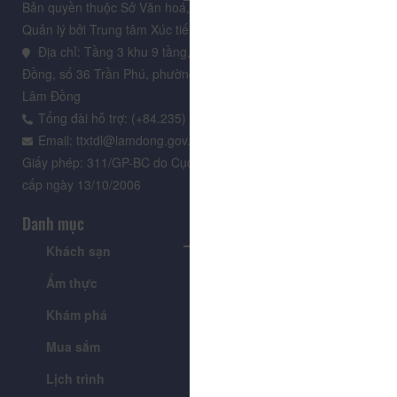
Bản quyền thuộc Sở Văn hoá, Thể thao và Du lịch Lâm Đồng.
Quản lý bởi Trung tâm Xúc tiến Du lịch Lâm Đồng
Địa chỉ: Tầng 3 khu 9 tầng, Trung tâm Hành chính tỉnh Lâm
Đồng, số 36 Trần Phú, phường Xuân Hương - Đà Lạt, tỉnh
Lâm Đồng
Tổng đài hỗ trợ: (+84.235) 3.916.961
Email: ttxtdl@lamdong.gov.vn
Giấy phép: 311/GP-BC do Cục Báo chí - Bộ Văn hóa Thông tin
cấp ngày 13/10/2006
Danh mục
Khách sạn
Tour
Ẩm thực
Lễ hội & Sự kiện
Khám phá
Tin tức
Mua sắm
Giới thiệu
Lịch trình
Tiện ích