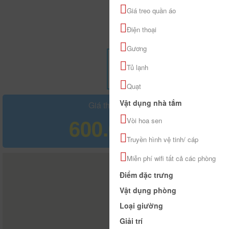
Giá treo quần áo
Điện thoại
Gương
Tủ lạnh
Quạt
Vật dụng nhà tắm
Giá tham khảo
600.000 đ
Vòi hoa sen
Truyền hình vệ tinh/ cáp
Miễn phí wifi tất cả các phòng
Điểm đặc trưng
Vật dụng phòng
Loại giường
Giải trí