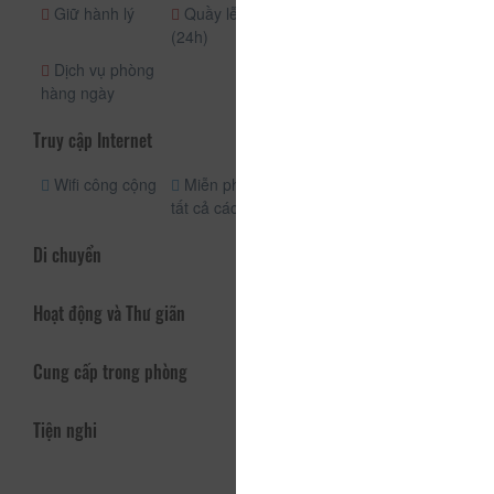
Giữ hành lý
Quầy lễ tân
Nhận phòng
(24h)
(24h)
Dịch vụ phòng
hàng ngày
Truy cập Internet
Wifi công cộng
Miễn phí wifi
tất cả các phòng
Di chuyển
Hoạt động và Thư giãn
Cung cấp trong phòng
Tiện nghi