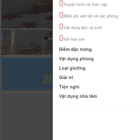
Truyền hình vệ tinh/ cáp
Miễn phí wifi tất cả các phòng
Vật dụng dọn vệ sinh
Vòi hoa sen
Điểm đặc trưng
Vật dụng phòng
Giá tham khảo
Loại giường
200.000 đ
Giải trí
Tiện nghi
Vật dụng nhà tắm