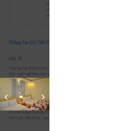
dụng
dọn vệ
sinh
Thông Tin Chi Tiết Của Khách Sạn Hoàng Nguyên
Mô tả
Tọa lạc tại thành phố Đà Lạt, Hoàng Nguyên Hotel cung cấp
chỗ nghỉ với khu vực ghế ngồi, TV màn hình phẳng và Wi-Fi
miễn phí.
Một số phòng có sân hiên và/hoặc sân trong.
Chỗ nghỉ này cung cấp cả dịch vụ thuê xe đạp và xe hơi.
Vườn hoa Đà Lạt cách khách sạn căn hộ này 1,6 km trong
khi Hồ Xuân Hương cách đó 3 km. Sân bay gần nhất là sân
bay Liên Khương, cách chỗ nghỉ 31 km.