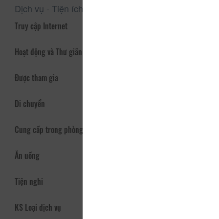
Dịch vụ - Tiện ích
Truy cập Internet
Hoạt động và Thư giãn
Được tham gia
Di chuyển
Cung cấp trong phòng
Ăn uống
Tiện nghi
KS Loại dịch vụ