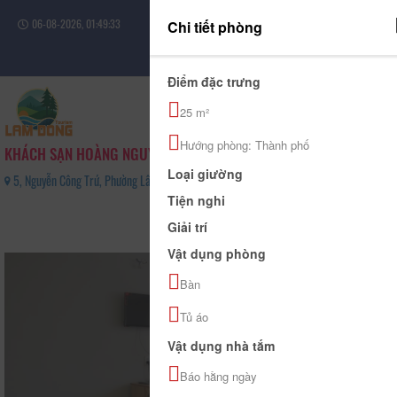
06-08-2026, 01:49:33
Chi tiết phòng
Đăng nhập
Điểm đặc trưng
25 m²
Hướng phòng: Thành phố
KHÁCH SẠN HOÀNG NGUYÊN
Loại giường
5, Nguyễn Công Trứ, Phường Lâm Viên - Đà Lạt, Tỉnh Lâm Đồng - 0263.3829047
Tiện nghi
0
Giải trí
(0 Đánh giá)
Vật dụng phòng
Bàn
Tủ áo
Vật dụng nhà tắm
Báo hằng ngày