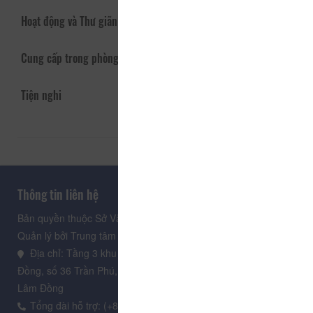
Hoạt động và Thư giãn
Cung cấp trong phòng
Tiện nghi
Thông tin liên hệ
Bản quyền thuộc Sở Văn hoá, Thể thao và Du lịch Lâm Đồng.
Quản lý bởi Trung tâm Xúc tiến Du lịch Lâm Đồng
Địa chỉ: Tầng 3 khu 9 tầng, Trung tâm Hành chính tỉnh Lâm
Đồng, số 36 Trần Phú, phường Xuân Hương - Đà Lạt, tỉnh
Lâm Đồng
Tổng đài hỗ trợ: (+84.235) 3.916.961