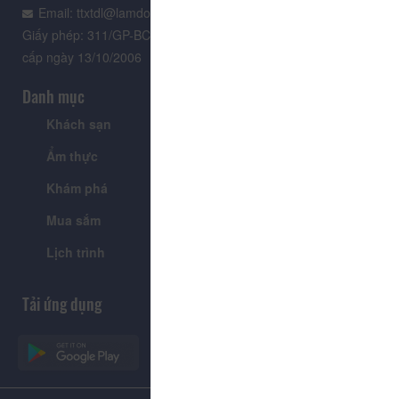
Email: ttxtdl@lamdong.gov.vn
Giấy phép: 311/GP-BC do Cục Báo chí - Bộ Văn hóa Thông tin
cấp ngày 13/10/2006
Danh mục
Khách sạn
Tour
Ẩm thực
Lễ hội & Sự kiện
Khám phá
Tin tức
Mua sắm
Giới thiệu
Lịch trình
Tiện ích
Tải ứng dụng