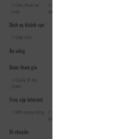
Cho thuê xe
Cho thuê xe
Bãi đậu xe
máy
đạp
miễn phí
Dịch vụ khách sạn
Giặt khô
Ăn uống
Được tham gia
Quầy lễ tân
(24h)
Truy cập Internet
Wifi công cộng
Miễn phí wifi
tất cả các phòng
Di chuyển