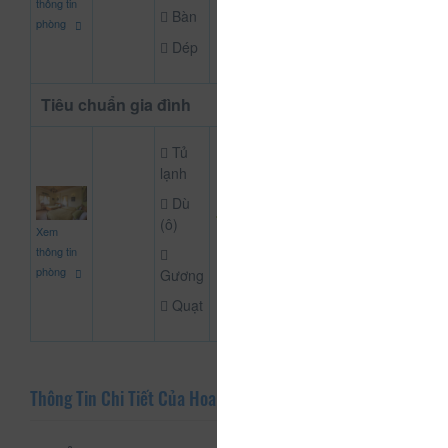
thông tin
Bàn
phòng
Dép
Tiêu chuẩn gia đình
Tủ
lạnh
Dù
1.200.000
(ô)
Xem
CHƯA KHAI BÁO
đ
thông tin
phòng
Gương
Quạt
Thông Tin Chi Tiết Của Hoa Đá Villa