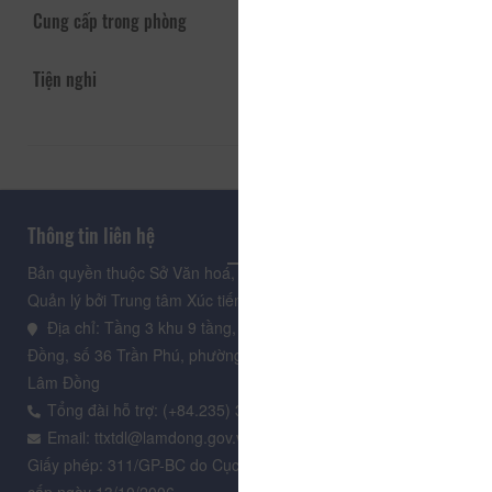
Cung cấp trong phòng
Tiện nghi
Thông tin liên hệ
Bản quyền thuộc Sở Văn hoá, Thể thao và Du lịch Lâm Đồng.
Quản lý bởi Trung tâm Xúc tiến Du lịch Lâm Đồng
Địa chỉ: Tầng 3 khu 9 tầng, Trung tâm Hành chính tỉnh Lâm
Đồng, số 36 Trần Phú, phường Xuân Hương - Đà Lạt, tỉnh
Lâm Đồng
Tổng đài hỗ trợ: (+84.235) 3.916.961
Email: ttxtdl@lamdong.gov.vn
Giấy phép: 311/GP-BC do Cục Báo chí - Bộ Văn hóa Thông tin