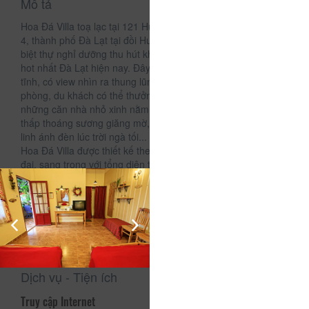
Mô tả
Hoa Đá Villa toạ lạc tại 121 Huyền Trân Công Chúa, phường
4, thành phố Đà Lạt tại đồi Huy Hoàng, một trong những khu
biệt thự nghỉ dưỡng thu hút khách du lịch trong & ngoài nước
hot nhất Đà Lạt hiện nay. Đây là khu biệt thự an ninh, yên
tĩnh, có view nhìn ra thung lũng tuyệt đẹp. Từ ban công
phòng, du khách có thể thưởng thức trọn vẹn khung cảnh
những căn nhà nhỏ xinh nằm rải rác giữa lưng chừng đồi,
thấp thoáng sương giăng mờ, se lạnh. Những vườn hoa lung
linh ánh đèn lúc trời ngà tối...
Hoa Đá Villa được thiết kế theo phong cách kiến trúc hiện
đại, sang trọng với tổng diện tích sàn hơn 680m2 được trang
bị đầy đủ tiện nghi.Phong cảnh, không gian Hoa Đá các bạn
nghĩ tại đây sẽ có cảm giác như ở nhà mình luôn nha, cứ thử
1 lần sẻ tự cảm nhận nha các bạn.
Nhà mình có 10 Phòng + WC riêng đủ màu sắc cho các bạn
lựa chọn nha
Dịch vụ - Tiện ích
Truy cập Internet