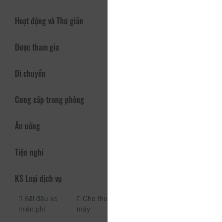
Hoạt động và Thư giãn
Được tham gia
Di chuyển
Cung cấp trong phòng
Ăn uống
Tiện nghi
KS Loại dịch vụ
Bãi đậu xe
Cho thuê xe
miễn phí
máy