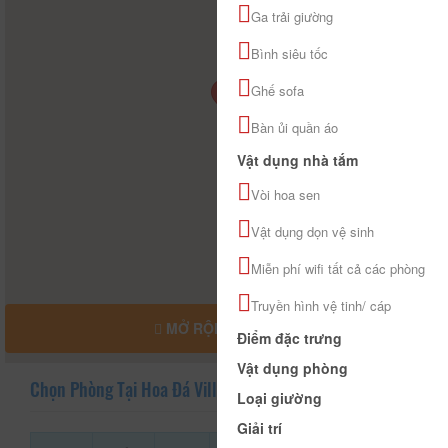
Ga trải giường
Bình siêu tốc
Ghế sofa
Bàn ủi quần áo
Vật dụng nhà tắm
Vòi hoa sen
Vật dụng dọn vệ sinh
Miễn phí wifi tất cả các phòng
Truyền hình vệ tinh/ cáp
MỞ RỘNG BẢN ĐỒ
Điểm đặc trưng
Vật dụng phòng
Chọn Phòng Tại Hoa Đá Villa
Loại giường
Giải trí