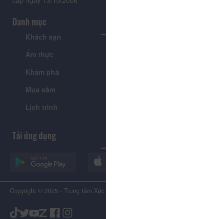
cấp ngày 13/10/2006
Danh mục
Khách sạn
Tour
Ẩm thực
Lễ hội & Sự kiện
Khám phá
Tin tức
Mua sắm
Giới thiệu
Lịch trình
Tiện ích
Tải ứng dụng
Copyright © 2025 - Trung tâm Xúc tiến Du lịch Tỉnh Lâm Đồng