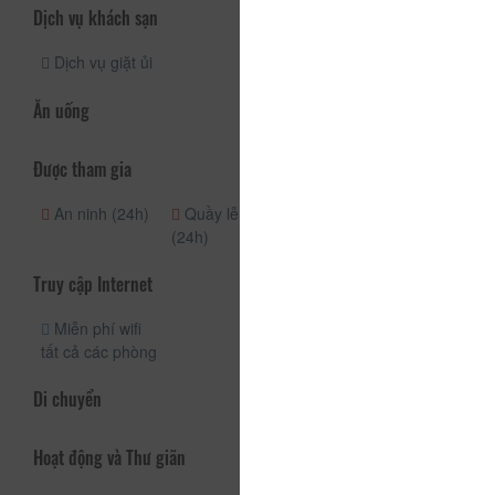
Dịch vụ khách sạn
Dịch vụ giặt ủi
Ăn uống
Được tham gia
An ninh (24h)
Quầy lễ tân
(24h)
Truy cập Internet
Miễn phí wifi
tất cả các phòng
Di chuyển
Hoạt động và Thư giãn