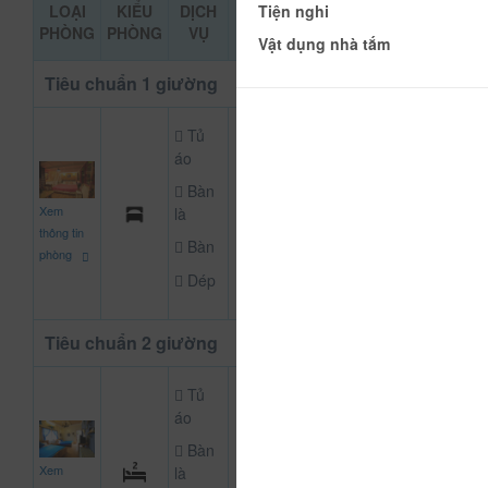
Tiện nghi
LOẠI
KIỂU
DỊCH
GIÁ THAM
ĐẶT PHÒN
PHÒNG
PHÒNG
VỤ
KHẢO
Vật dụng nhà tắm
Tiêu chuẩn 1 giường
Tủ
áo
Bàn
600.000
Xem
là
CHƯA KHAI BÁO
đ
thông tin
Bàn
phòng
Dép
Tiêu chuẩn 2 giường
Tủ
áo
Bàn
800.000
Xem
là
CHƯA KHAI BÁO
đ