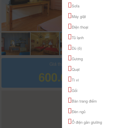
Sofa
Máy giặt
Điện thoại
Tủ lạnh
Dù (ô)
Gương
Giá tham khảo
Quạt
600.000 đ
Ti vi
Gối
Bàn trang điểm
Đèn ngủ
Ổ điện gần giường