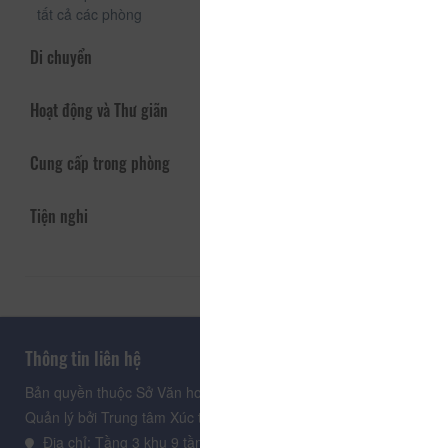
tất cả các phòng
Di chuyển
Hoạt động và Thư giãn
Cung cấp trong phòng
Tiện nghi
Thông tin liên hệ
Bản quyền thuộc Sở Văn hoá, Thể thao và Du lịch Lâm Đồng.
Quản lý bởi Trung tâm Xúc tiến Du lịch Lâm Đồng
Địa chỉ: Tầng 3 khu 9 tầng, Trung tâm Hành chính tỉnh Lâm