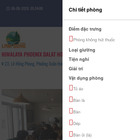
06-08-2026, 05:34:08
Chi tiết phòng
Đăng nhập
Điểm đặc trưng
Phòng không hút thuốc
Loại giường
HIMALAYA PHOENIX DALAT HOTEL
Tiện nghi
23, Lê Hồng Phong, Phường Xuân Hương - Đà Lạt, Tỉnh Lâm Đồng - 0263 3570 468
Giải trí
0
Vật dụng phòng
(0 Đánh giá)
Tủ áo
Bàn là
Bàn
Dép
Bàn ủi (là)