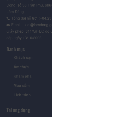
Đồng, số 36 Trần Phú, phường Xuân Hương - Đà Lạt, tỉnh
Lâm Đồng
Tổng đài hỗ trợ: (+84.235) 3.916.961
Email: ttxtdl@lamdong.gov.vn
Giấy phép: 311/GP-BC do Cục Báo chí - Bộ Văn hóa Thông tin
cấp ngày 13/10/2006
Danh mục
Khách sạn
Tour
Ẩm thực
Lễ hội & Sự kiện
Khám phá
Tin tức
Mua sắm
Giới thiệu
Lịch trình
Tiện ích
Tải ứng dụng