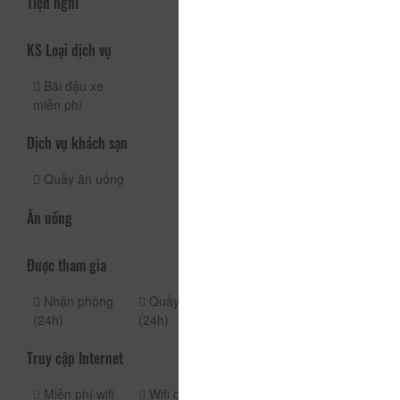
Tiện nghi
KS Loại dịch vụ
Bãi đậu xe
miễn phí
Dịch vụ khách sạn
Quầy ăn uống
Ăn uống
Được tham gia
Nhận phòng
Quầy lễ tân
(24h)
(24h)
Truy cập Internet
Miễn phí wifi
Wifi công cộng