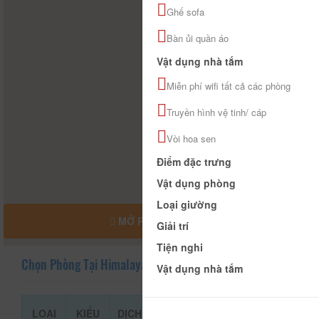
Ghế sofa
Bàn ủi quần áo
Vật dụng nhà tắm
Miễn phí wifi tất cả các phòng
Truyền hình vệ tinh/ cáp
Vòi hoa sen
Điểm đặc trưng
Vật dụng phòng
Loại giường
MỞ RỘNG BẢN ĐỒ
Giải trí
Tiện nghi
Chọn Phòng Tại Himalaya Phoenix Dalat Hotel
Vật dụng nhà tắm
LOẠI
KIỂU
DỊCH
GIÁ THAM