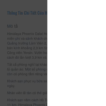
Thông Tin Chi Tiết Của Himalaya Phoenix Dalat Hotel
Mô tả
Himalaya Phoenix Dalat Hotel cung cấp chỗ nghỉ với Wi-Fi
miễn phí và sảnh khách chung tại thành phố Đà Lạt, cách
Quảng trường Lâm Viên 2,1 km. Khách sạn này nằm trong
bán kính khoảng 2,3 km từ Hồ Xuân Hương và 2,4 km từ
Công viên Yersin. Vườn hoa Đà Lạt và Thiền Viện Trúc Lâm
cách đó lần lượt 3,9 km và 5 km.
Tất cả phòng nghỉ tại khách sạn đều có khu vực ghế ngồi và
tủ quần áo. Một số phòng của Himalaya Phoenix Dalat Hotel
còn có phòng tắm riêng và sân hiên.
Khách sạn phục vụ bữa sáng kiểu lục địa hoặc kiểu Á hàng
ngày.
Nhân viên lễ tân có thể giải đáp mọi thắc mắc của du khách.
Khách sạn nằm cách Hồ Tuyền Lâm 5 km và Núi Lang Bian
11 km. Himalaya Phoenix Dalat Hotel nằm trong bán kính 30