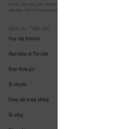
km từ Sân bay Liên Khương và cung cấp dịch vụ đưa/đón
sân bay với một khoản phụ phí.
Dịch vụ - Tiện ích
Truy cập Internet
Hoạt động và Thư giãn
Được tham gia
Di chuyển
Cung cấp trong phòng
Ăn uống