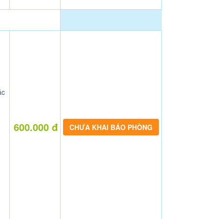
ác
600.000 đ
CHƯA KHAI BÁO PHÒNG