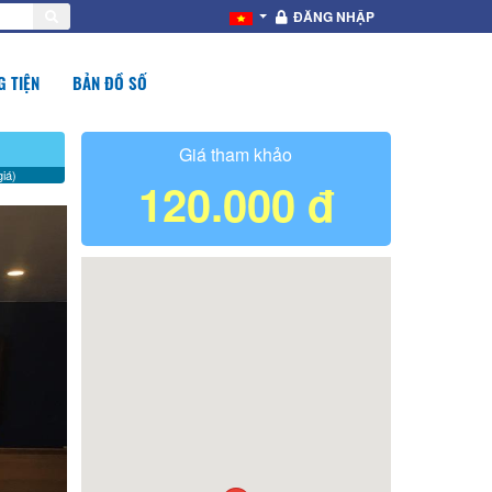
ĐĂNG NHẬP
 TIỆN
BẢN ĐỒ SỐ
Giá tham khảo
iá)
120.000 đ