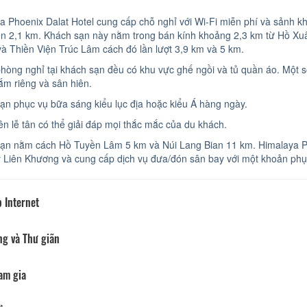
a Phoenix Dalat Hotel cung cấp chỗ nghỉ với Wi-Fi miễn phí và sảnh k
n 2,1 km. Khách sạn này nằm trong bán kính khoảng 2,3 km từ Hồ Xu
và Thiền Viện Trúc Lâm cách đó lần lượt 3,9 km và 5 km.
phòng nghỉ tại khách sạn đều có khu vực ghế ngồi và tủ quần áo. Một 
ắm riêng và sân hiên.
ạn phục vụ bữa sáng kiểu lục địa hoặc kiểu Á hàng ngày.
ên lễ tân có thể giải đáp mọi thắc mắc của du khách.
ạn nằm cách Hồ Tuyền Lâm 5 km và Núi Lang Bian 11 km. Himalaya Ph
 Liên Khương và cung cấp dịch vụ đưa/đón sân bay với một khoản phụ
 Internet
ng và Thư giãn
am gia