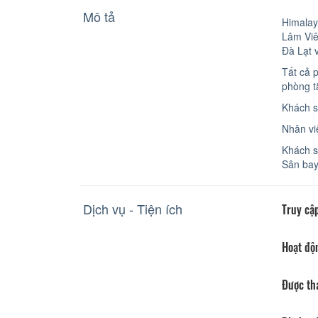
Mô tả
Himalay
Lâm Viê
Đà Lạt 
Tất cả 
phòng t
Khách s
Nhân vi
Khách s
Sân bay
Dịch vụ - Tiện ích
Truy cập
Hoạt độ
Được th