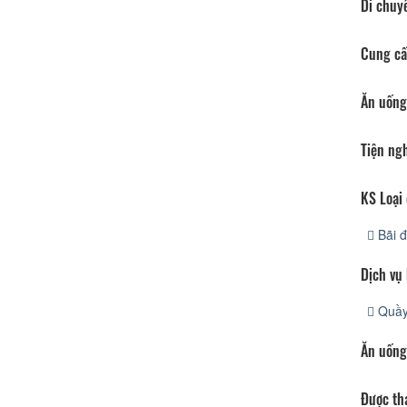
Di chuy
Cung cấ
Ăn uống
Tiện ng
KS Loại 
Bãi đ
Dịch vụ
Quầy
Ăn uống
Được th