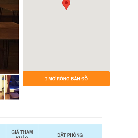
MỞ RỘNG BẢN ĐỒ
GIÁ THAM
ĐẶT PHÒNG