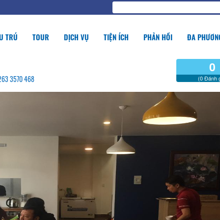
U TRÚ
TOUR
DỊCH VỤ
TIỆN ÍCH
PHẢN HỒI
ĐA PHƯƠNG
0
0263 3570 468
(0 Đánh g