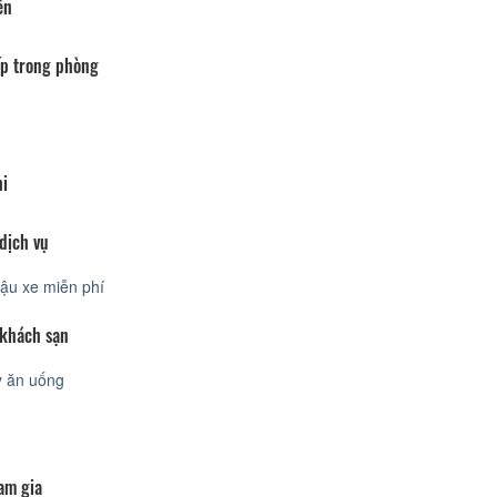
ển
p trong phòng
hi
dịch vụ
ậu xe miễn phí
 khách sạn
 ăn uống
am gia