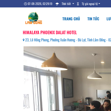
07-08-2026, 02:29:20
Thời tiết
Tỷ giá ngoại tệ
TRANG CHỦ
TIN TỨC
LƯ
HIMALAYA PHOENIX DALAT HOTEL
23, Lê Hồng Phong, Phường Xuân Hương - Đà Lạt, Tỉnh Lâm Đồng - 