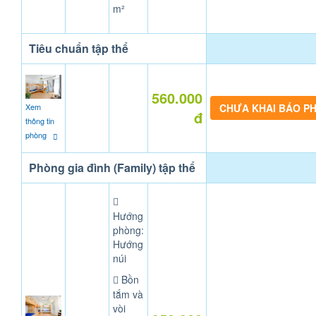
m²
Tiêu chuẩn tập thể
560.000
Xem
CHƯA KHAI BÁO P
đ
thông tin
phòng
Phòng gia đình (Family) tập thể
Hướng
phòng:
Hướng
núi
Bồn
tắm và
vòi