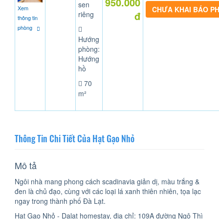
950.000
sen
Xem
CHƯA KHAI BÁO P
đ
riêng
thông tin
phòng
Hướng
phòng:
Hướng
hồ
70
m²
Thông Tin Chi Tiết Của Hạt Gạo Nhỏ
Mô tả
Ngôi nhà mang phong cách scadinavia giản dị, màu trắng &
đen là chủ đạo, cùng với các loại lá xanh thiên nhiên, tọa lạc
ngay trong thành phố Đà Lạt.
Hạt Gạo Nhỏ - Dalat homestay, địa chỉ: 109A đường Ngô Thì