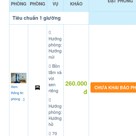
ĐẶT PHÒNG
PHÒNG
PHÒNG
VỤ
KHẢO
Tiêu chuẩn 1 giường
Hướng
phòng:
Hướng
núi
Bồn
tắm và
vòi
260.000
sen
Xem
CHƯA KHAI BÁO P
đ
riêng
thông tin
phòng
Hướng
phòng:
Hướng
hồ
70