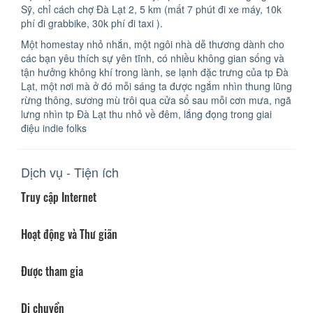
Sỹ, chỉ cách chợ Đà Lạt 2, 5 km (mất 7 phút đi xe máy, 10k
phí đi grabbike, 30k phí đi taxi ).
Một homestay nhỏ nhắn, một ngôi nhà dễ thương dành cho
các bạn yêu thích sự yên tĩnh, có nhiều không gian sống và
tận hưởng không khí trong lành, se lạnh đặc trưng của tp Đà
Lạt, một nơi mà ở đó mỗi sáng ta được ngắm nhìn thung lũng
rừng thông, sương mù trôi qua cửa sổ sau mỗi cơn mưa, ngã
lưng nhìn tp Đà Lạt thu nhỏ về đêm, lắng đọng trong giai
điệu indie folks
Dịch vụ - Tiện ích
Truy cập Internet
Hoạt động và Thư giãn
Được tham gia
Di chuyển