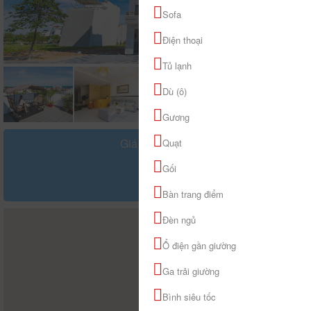
Sofa
Điện thoại
Tủ lạnh
Dù (ô)
Gương
Giá tham khảo
Quạt
đ
Gối
Bàn trang điểm
Đèn ngủ
Ổ điện gần giường
Ga trải giường
Bình siêu tốc