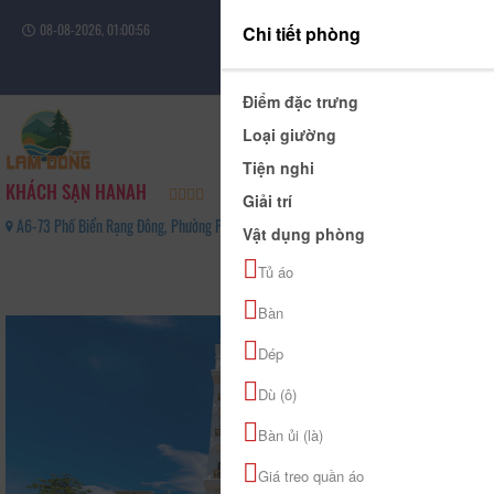
08-08-2026, 01:00:56
Chi tiết phòng
Đăng nhập
Điểm đặc trưng
Loại giường
Tiện nghi
KHÁCH SẠN HANAH
Giải trí
A6-73 Phố Biển Rạng Đông, Phường Phú Thuỷ, Tỉnh Lâm Đồng - 0971220240
Vật dụng phòng
0
Tủ áo
(0 Đánh giá)
Bàn
Dép
Dù (ô)
Bàn ủi (là)
Giá treo quần áo