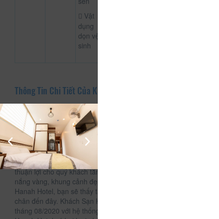
sen
Vật
dụng
dọn vệ
sinh
Thông Tin Chi Tiết Của Khách Sạn Hanah
Mô tả
Giới thiệu
Được tọa lạc ngay tại trung tâm khu đô thị biển đẹp bậc nhất
của phường Phú Thủy, cách bãi biển Đồi Dương 200m rất
thuận lợi cho quý khách tắm biển. Với biển xanh – cát trắng –
nắng vàng, khung cảnh đẹp hiền hòa, thơ mộng. Có dịp đến
Hanah Hotel, bạn sẽ thấy tâm hồn như dịu lại khi vừa đặt
chân đến đây. Khách Sạn Hanah Hotel khai trương đầu
tháng 08/2020 với hệ thống phòng nghỉ gồm 16 phòng.