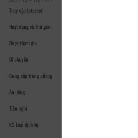
Truy cập Internet
Hoạt động và Thư giãn
Được tham gia
Di chuyển
Cung cấp trong phòng
Ăn uống
Tiện nghi
KS Loại dịch vụ