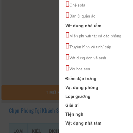
Ghế sofa
Bàn ủi quần áo
Vật dụng nhà tắm
Miễn phí wifi tất cả các phòng
Truyền hình vệ tinh/ cáp
Vật dụng dọn vệ sinh
Vòi hoa sen
Điểm đặc trưng
Vật dụng phòng
MỞ RỘNG BẢN ĐỒ
Loại giường
Giải trí
Chọn Phòng Tại Khách Sạn Hanah
Tiện nghi
Vật dụng nhà tắm
LOẠI
KIỂU
DỊCH
GIÁ THAM