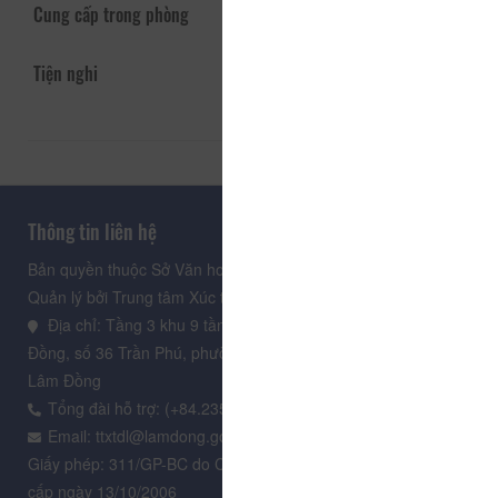
Cung cấp trong phòng
Tiện nghi
Thông tin liên hệ
Bản quyền thuộc Sở Văn hoá, Thể thao và Du lịch Lâm Đồng.
Quản lý bởi Trung tâm Xúc tiến Du lịch Lâm Đồng
Địa chỉ: Tầng 3 khu 9 tầng, Trung tâm Hành chính tỉnh Lâm
Đồng, số 36 Trần Phú, phường Xuân Hương - Đà Lạt, tỉnh
Lâm Đồng
Tổng đài hỗ trợ: (+84.235) 3.916.961
Email: ttxtdl@lamdong.gov.vn
Giấy phép: 311/GP-BC do Cục Báo chí - Bộ Văn hóa Thông tin
cấp ngày 13/10/2006