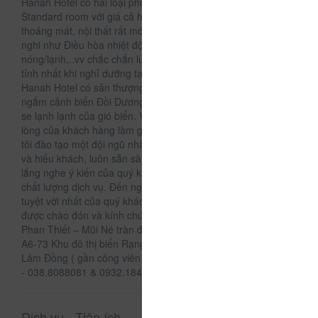
Hanah Hotel có hai loại phòng chính là Deluxe room và
Standard room với giá cả hợp lý và phòng rất sạch đẹp,
thoáng mát, nội thất rất mới với đầy đủ các trang thiết bị tiện
nghi như Điều hòa nhiệt độ, Tivi Cáp, Điện thoại, Máy nước
nóng/lạnh,..vv chắc chắn luôn làm vừa lòng du khách dù khó
tính nhất khi nghỉ dưỡng tại đây. Đặc biệt, tầng 7 khách sạn
Hanah Hotel có sân thượng thoáng mát, quý khách có thể
ngắm cảnh biển Đồi Dương rất thơ mộng, lý tưởng với khí trời
se lạnh lạnh của gió biển. Với phương châm luôn lấy sự hài
lòng của khách hàng làm giá trị tồn tại của khách sạn, chúng
tôi đào tạo một đội ngũ nhân viên chuyên nghiệp, yêu nghề
và hiếu khách, luôn sẵn sàng phục vụ quý khách 24/24, luôn
lắng nghe ý kiến của quý khách để hoàn thiện và nâng cao
chất lượng dịch vụ. Đến nghỉ dưỡng tại đây là sự lựa chọn
tuyệt vời nhất của quý khách. Hanah Hotel rất hân hạnh
được chào đón và kính chúc quý khách có chuyến du lịch
Phan Thiết – Mũi Né tràn đầy niềm vui và ý nghĩa. Địa chỉ :
A6-73 Khu đô thị biển Rạng Đông, phường Phú Thủy, tỉnh
Lâm Đồng ( gần công viên thể thao). Hotline: 0252.388.8881
- 038.8088081 & 0932.184468
Dịch vụ - Tiện ích