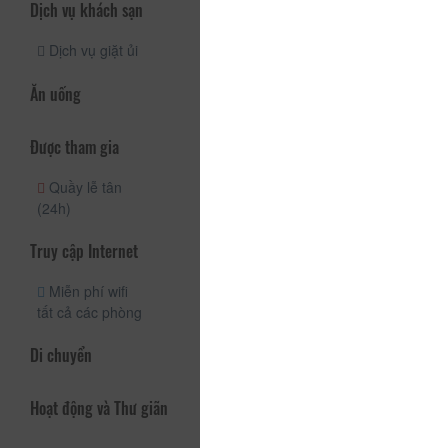
Dịch vụ khách sạn
Dịch vụ giặt ủi
Ăn uống
Được tham gia
Quầy lễ tân
(24h)
Truy cập Internet
Miễn phí wifi
tất cả các phòng
Di chuyển
Hoạt động và Thư giãn