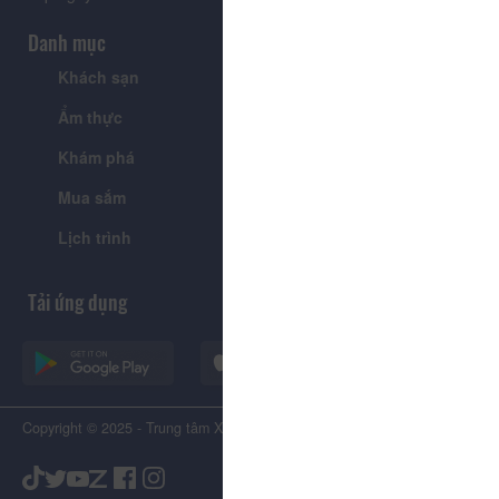
Danh mục
Khách sạn
Tour
Ẩm thực
Lễ hội & Sự kiện
Khám phá
Tin tức
Mua sắm
Giới thiệu
Lịch trình
Tiện ích
Tải ứng dụng
Copyright © 2025 - Trung tâm Xúc tiến Du lịch Tỉnh Lâm Đồng