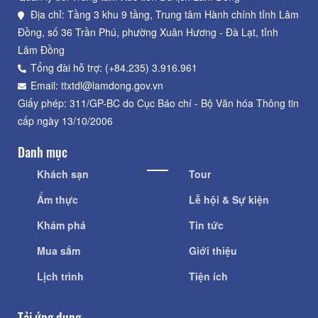
Địa chỉ: Tầng 3 khu 9 tầng, Trung tâm Hành chính tỉnh Lâm
Đồng, số 36 Trần Phú, phường Xuân Hương - Đà Lạt, tỉnh
Lâm Đồng
Tổng đài hỗ trợ: (+84.235) 3.916.961
Email: ttxtdl@lamdong.gov.vn
Giấy phép: 311/GP-BC do Cục Báo chí - Bộ Văn hóa Thông tin
cấp ngày 13/10/2006
Danh mục
Khách sạn
Tour
Ẩm thực
Lễ hội & Sự kiện
Khám phá
Tin tức
Mua sắm
Giới thiệu
Lịch trình
Tiện ích
Tải ứng dụng