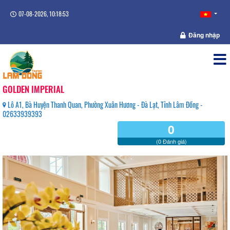
07-08-2026, 10:18:53
Đăng nhập
GOLDEN IMPERIAL
Lô A1, Bà Huyện Thanh Quan, Phường Xuân Hương - Đà Lạt, Tỉnh Lâm Đồng -
02633939393
0
(0 Đánh giá)