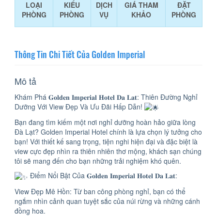
LOẠI
KIỂU
DỊCH
GIÁ THAM
ĐẶT
PHÒNG
PHÒNG
VỤ
KHẢO
PHÒNG
Thông Tin Chi Tiết Của Golden Imperial
Mô tả
Khám Phá 𝐆𝐨𝐥𝐝𝐞𝐧 𝐈𝐦𝐩𝐞𝐫𝐢𝐚𝐥 𝐇𝐨𝐭𝐞𝐥 𝐃𝐚 𝐋𝐚𝐭: Thiên Đường Nghỉ
Dưỡng Với View Đẹp Và Ưu Đãi Hấp Dẫn!
Bạn đang tìm kiếm một nơi nghỉ dưỡng hoàn hảo giữa lòng
Đà Lạt? Golden Imperial Hotel chính là lựa chọn lý tưởng cho
bạn! Với thiết kế sang trọng, tiện nghi hiện đại và đặc biệt là
view cực đẹp nhìn ra thiên nhiên thơ mộng, khách sạn chúng
tôi sẽ mang đến cho bạn những trải nghiệm khó quên.
Điểm Nổi Bật Của 𝐆𝐨𝐥𝐝𝐞𝐧 𝐈𝐦𝐩𝐞𝐫𝐢𝐚𝐥 𝐇𝐨𝐭𝐞𝐥 𝐃𝐚 𝐋𝐚𝐭:
View Đẹp Mê Hồn: Từ ban công phòng nghỉ, bạn có thể
ngắm nhìn cảnh quan tuyệt sắc của núi rừng và những cánh
đồng hoa.