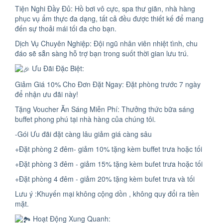
Tiện Nghi Đầy Đủ: Hồ bơi vô cực, spa thư giãn, nhà hàng
phục vụ ẩm thực đa dạng, tất cả đều được thiết kế để mang
đến sự thoải mái tối đa cho bạn.
Dịch Vụ Chuyên Nghiệp: Đội ngũ nhân viên nhiệt tình, chu
đáo sẽ sẵn sàng hỗ trợ bạn trong suốt thời gian lưu trú.
Ưu Đãi Đặc Biệt:
Giảm Giá 10% Cho Đơn Đặt Ngay: Đặt phòng trước 7 ngày
để nhận ưu đãi này!
Tặng Voucher Ăn Sáng Miễn Phí: Thưởng thức bữa sáng
buffet phong phú tại nhà hàng của chúng tôi.
-Gói Ưu đãi đặt càng lâu giảm giá càng sâu
+Đặt phòng 2 đêm- giảm 10% tặng kèm buffet trưa hoặc tối
+Đặt phòng 3 đêm - giảm 15% tặng kèm bufet trưa hoặc tối
+Đặt phòng 4 đêm - giảm 20% tặng kèm bufet trưa và tối
Lưu ý :Khuyến mại không cộng dồn , không quy đổi ra tiền
mặt.
Hoạt Động Xung Quanh: