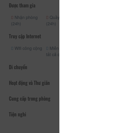
Được tham gia
Nhận phòng
Quầy lễ tân
(24h)
(24h)
Truy cập Internet
Wifi công cộng
Miễn phí wifi
tất cả các phòng
Di chuyển
Hoạt động và Thư giãn
Cung cấp trong phòng
Tiện nghi