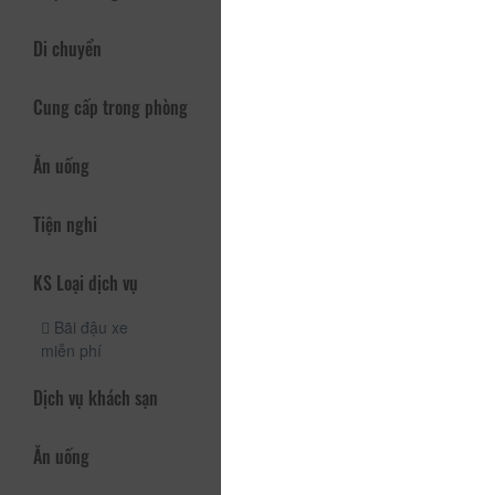
Di chuyển
Cung cấp trong phòng
Ăn uống
Tiện nghi
KS Loại dịch vụ
Bãi đậu xe
miễn phí
Dịch vụ khách sạn
Ăn uống