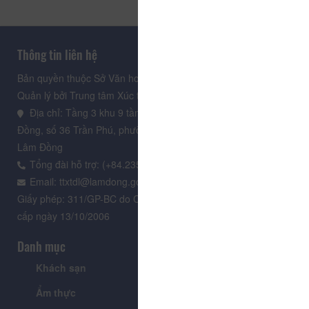
Thông tin liên hệ
Bản quyền thuộc Sở Văn hoá, Thể thao và Du lịch Lâm Đồng.
Quản lý bởi Trung tâm Xúc tiến Du lịch Lâm Đồng
Địa chỉ: Tầng 3 khu 9 tầng, Trung tâm Hành chính tỉnh Lâm
Đồng, số 36 Trần Phú, phường Xuân Hương - Đà Lạt, tỉnh
Lâm Đồng
Tổng đài hỗ trợ: (+84.235) 3.916.961
Email: ttxtdl@lamdong.gov.vn
Giấy phép: 311/GP-BC do Cục Báo chí - Bộ Văn hóa Thông tin
cấp ngày 13/10/2006
Danh mục
Khách sạn
Tour
Ẩm thực
Lễ hội & Sự kiện