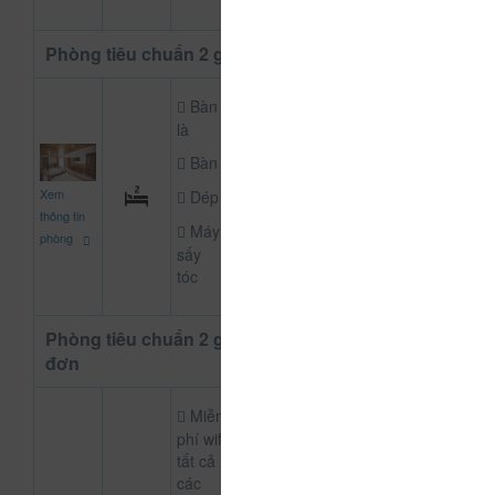
Phòng tiêu chuẩn 2 giường
Bàn
là
Bàn
800.000
Xem
Dép
CHƯA KHAI BÁO P
đ
thông tin
Máy
phòng
sấy
tóc
Phòng tiêu chuẩn 2 giường
đơn
Miễn
phí wifi
tất cả
các