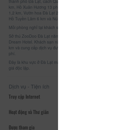
thành phố Đà Lạt, cách Quảng trường Lâm Viên chưa đến 1
km, Hồ Xuân Hương 13 phút đi bộ, Công viên Yersin Đà Lạt
1,2 km, Vườn hoa Đà Lạt 2,8 km, Thiền viện Trúc Lâm cùng
Hồ Tuyền Lâm 6 km và Núi Lang Bian 11 km.
Mỗi phòng nghỉ tại khách sạn đều có bàn làm việc.
Sở thú ZooDoo Đà Lạt nằm trong bán kính 33 km từ Gold
Dream Hotel. Khách sạn nằm cách sân bay Liên Khương 29
km và cung cấp dịch vụ đưa đón sân bay với một khoản phụ
phí.
Đây là khu vực ở Đà Lạt mà khách yêu thích, theo các đánh
giá độc lập.
Dịch vụ - Tiện ích
Truy cập Internet
Hoạt động và Thư giãn
Được tham gia