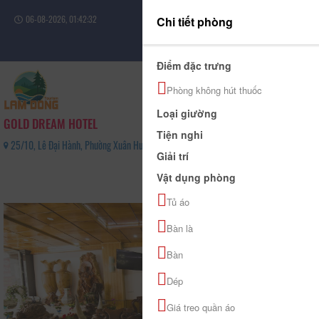
06-08-2026, 01:42:32
Chi tiết phòng
Đăng nhập
Điểm đặc trưng
Phòng không hút thuốc
Loại giường
GOLD DREAM HOTEL
Tiện nghi
25/10, Lê Đại Hành, Phường Xuân Hương - Đà Lạt, Tỉnh Lâm Đồng - 0263 3543 888
Giải trí
0
Vật dụng phòng
(0 Đánh giá)
Tủ áo
Bàn là
Bàn
Dép
Giá treo quần áo