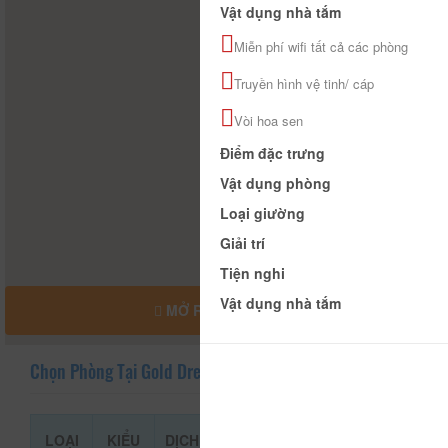
Vật dụng nhà tắm
Miễn phí wifi tất cả các phòng
Truyền hình vệ tinh/ cáp
Vòi hoa sen
Điểm đặc trưng
Vật dụng phòng
Loại giường
Giải trí
Tiện nghi
Vật dụng nhà tắm
MỞ RỘNG BẢN ĐỒ
Chọn Phòng Tại Gold Dream Hotel
LOẠI
KIỂU
DỊCH
GIÁ THAM