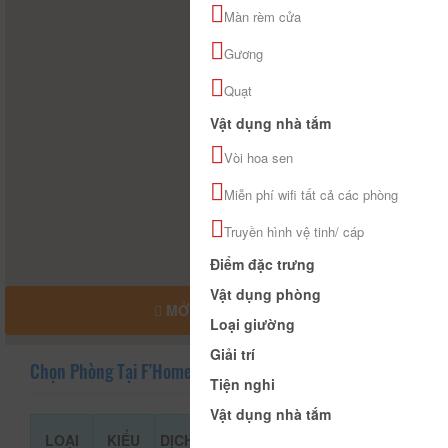
Màn rèm cửa
Gương
Quạt
Vật dụng nhà tắm
Vòi hoa sen
Miễn phí wifi tất cả các phòng
Truyền hình vệ tinh/ cáp
Điểm đặc trưng
Vật dụng phòng
MỞ RỘNG BẢN ĐỒ
Loại giường
Giải trí
Chọn Phòng Tại F’Home
Tiện nghi
Vật dụng nhà tắm
LOẠI
KIỂU
DỊCH
GIÁ THAM