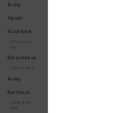
Ăn uống
Tiện nghi
KS Loại dịch vụ
Cho thuê xe
máy
Dịch vụ khách sạn
Dịch vụ giặt ủi
Ăn uống
Được tham gia
Quầy lễ tân
(24h)