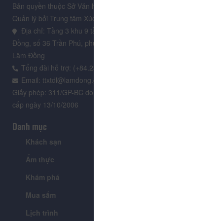
Bản quyền thuộc Sở Văn hoá, Thể thao và Du lịch Lâm Đồng.
Quản lý bởi Trung tâm Xúc tiến Du lịch Lâm Đồng
Địa chỉ: Tầng 3 khu 9 tầng, Trung tâm Hành chính tỉnh Lâm
Đồng, số 36 Trần Phú, phường Xuân Hương - Đà Lạt, tỉnh
Lâm Đồng
Tổng đài hỗ trợ: (+84.235) 3.916.961
Email: ttxtdl@lamdong.gov.vn
Giấy phép: 311/GP-BC do Cục Báo chí - Bộ Văn hóa Thông tin
cấp ngày 13/10/2006
Danh mục
Khách sạn
Tour
Ẩm thực
Lễ hội & Sự kiện
Khám phá
Tin tức
Mua sắm
Giới thiệu
Lịch trình
Tiện ích