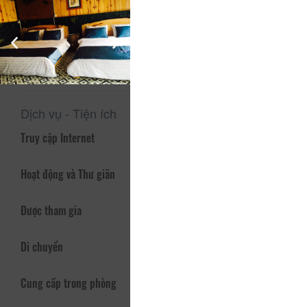
Đến F’Home bạn không chỉ được tận hưởng không gian yên
tĩnh, lãng mạn vào ban ngày mà buổi tối còn được quây
quần bên ánh lửa hồng để nhân nhi những món Nướng tuyệt
vời, tận hưởng 1 không khí vô cùng ấm áp
Liên hệ ngay để chọn cho mình 1 căn villa nhỏ xinh nhé các
bạn
Dịch vụ - Tiện ích
Truy cập Internet
Hoạt động và Thư giãn
Được tham gia
Di chuyển
Cung cấp trong phòng