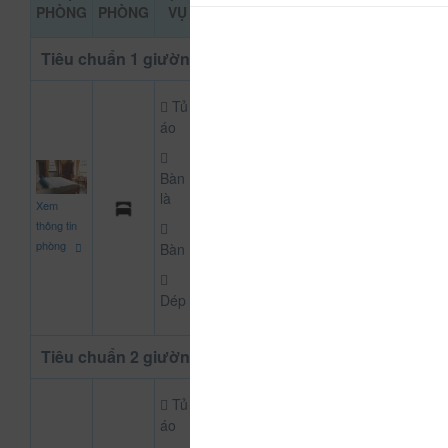
ĐẶT PHÒNG
PHÒNG
PHÒNG
VỤ
KHẢO
Tiêu chuẩn 1 giường
Tủ
áo
Bàn
500.000
là
Xem
CHƯA KHAI BÁO PH
đ
thông tin
phòng
Bàn
Dép
Tiêu chuẩn 2 giường
Tủ
áo