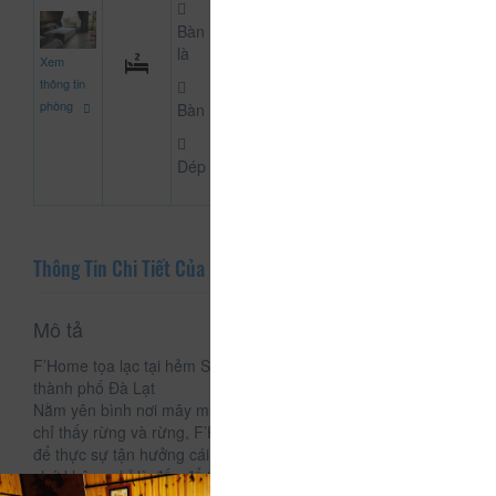
Bàn
900.000
là
Xem
CHƯA KHAI BÁO PH
đ
thông tin
phòng
Bàn
Dép
Thông Tin Chi Tiết Của F’Home
Mô tả
F’Home tọa lạc tại hẻm Số 9 - Đường Mê Linh - Phường 9,
thành phố Đà Lạt
Nằm yên bình nơi mây mù và rừng thông bao phủ, 4 phương
chỉ thấy rừng và rừng, F’Home dành cho những người đến
để thực sự tận hưởng cái bình yên, giản dị vốn có của Đà Lạt
chứ không chỉ là đến để trở về.