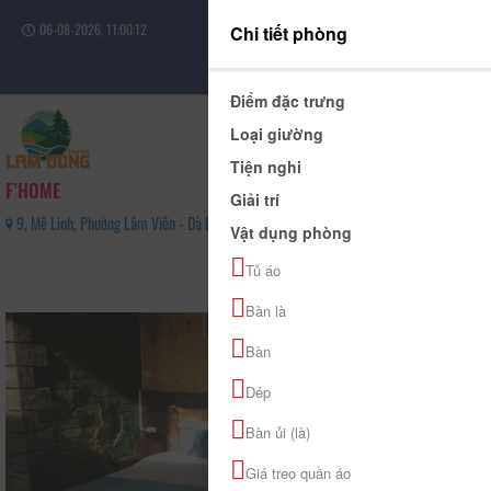
06-08-2026, 11:00:12
Chi tiết phòng
Đăng nhập
Điểm đặc trưng
Loại giường
Tiện nghi
F’HOME
Giải trí
9, Mê Linh, Phường Lâm Viên - Đà Lạt, Tỉnh Lâm Đồng - 0916062472
Vật dụng phòng
0
Tủ áo
(0 Đánh giá)
Bàn là
Bàn
Dép
Bàn ủi (là)
Giá treo quần áo