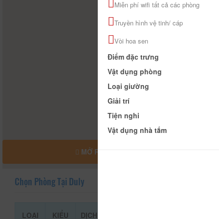
Miễn phí wifi tất cả các phòng
Truyền hình vệ tinh/ cáp
Vòi hoa sen
Điểm đặc trưng
Vật dụng phòng
Loại giường
Giải trí
Tiện nghi
Vật dụng nhà tắm
MỞ RỘNG BẢN ĐỒ
Chọn Phòng Tại Duly
LOẠI
KIỂU
DỊCH
GIÁ THAM