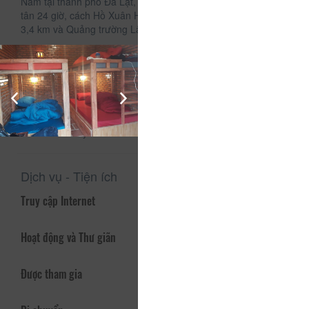
Nằm tại thành phố Đà Lạt, Duly Homestay có khu vườn và lễ
tân 24 giờ, cách Hồ Xuân Hương cũng như Công viên Yersin
3,4 km và Quảng trường Lâm Viên 3,6 km.
Tất cả phòng nghỉ tại đây đều được bố trí sân hiên nhìn ra
cảnh quan núi và phòng tắm riêng với vòi sen. Một số phòng
còn đi kèm bếp với lò nướng và lò vi sóng.
Bữa sáng kiểu Á được phục vụ hàng ngày.
Duly Homestay cách Vườn hoa Đà Lạt 4 km. Sân bay gần
nhất là sân bay Liên Khương, cách đó 31 km.
Dịch vụ - Tiện ích
Truy cập Internet
Hoạt động và Thư giãn
Được tham gia