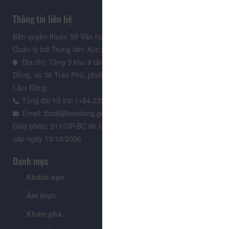
Thông tin liên hệ
Bản quyền thuộc Sở Văn hoá, Thể thao và Du lịch Lâm Đồng.
Quản lý bởi Trung tâm Xúc tiến Du lịch Lâm Đồng
Địa chỉ: Tầng 3 khu 9 tầng, Trung tâm Hành chính tỉnh Lâm
Đồng, số 36 Trần Phú, phường Xuân Hương - Đà Lạt, tỉnh
Lâm Đồng
Tổng đài hỗ trợ: (+84.235) 3.916.961
Email: ttxtdl@lamdong.gov.vn
Giấy phép: 311/GP-BC do Cục Báo chí - Bộ Văn hóa Thông tin
cấp ngày 13/10/2006
Danh mục
Khách sạn
Tour
Ẩm thực
Lễ hội & Sự kiện
Khám phá
Tin tức