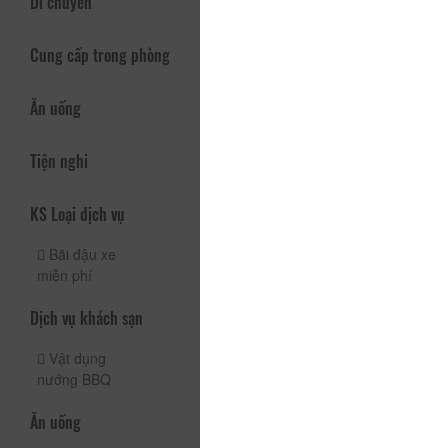
Di chuyển
Cung cấp trong phòng
Ăn uống
Tiện nghi
KS Loại dịch vụ
Bãi đậu xe
miễn phí
Dịch vụ khách sạn
Vật dụng
nướng BBQ
Ăn uống