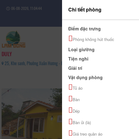
06-08-2026, 11:04:44
Chi tiết phòng
Đăng nhập
Điểm đặc trưng
Phòng không hút thuốc
Loại giường
DULY
Tiện nghi
25, Khe sanh, Phường Xuân Hương - Đà Lạt, Tỉnh Lâm Đồng - 091 938 94 59
Giải trí
0
Vật dụng phòng
(0 Đánh giá)
Tủ áo
Bàn
Dép
Bàn ủi (là)
Giá treo quần áo