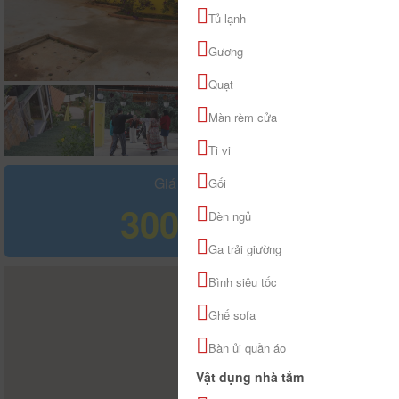
Tủ lạnh
Gương
Quạt
Màn rèm cửa
Ti vi
Giá tham khảo
Gối
300.000 đ
Đèn ngủ
Ga trải giường
Bình siêu tốc
Ghế sofa
Bàn ủi quần áo
Vật dụng nhà tắm